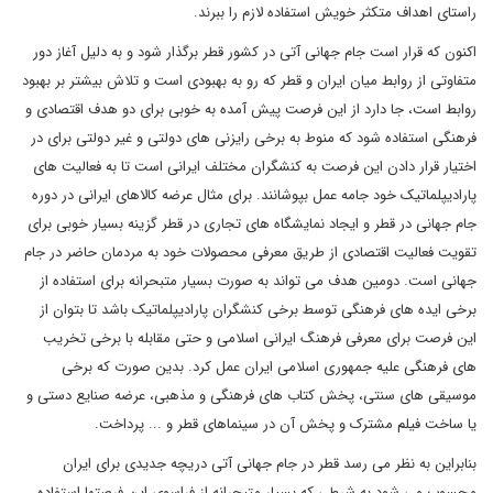
راستای اهداف متکثر خویش استفاده لازم را ببرند.
اکنون که قرار است جام جهانی آتی در کشور قطر برگذار شود و به دلیل آغاز دور
متفاوتی از روابط میان ایران و قطر که رو به بهبودی است و تلاش بیشتر بر بهبود
روابط است، جا دارد از این فرصت پیش آمده به خوبی برای دو هدف اقتصادی و
فرهنگی استفاده شود که منوط به برخی رایزنی های دولتی و غیر دولتی برای در
اختیار قرار دادن این فرصت به کنشگران مختلف ایرانی است تا به فعالیت های
پارادیپلماتیک خود جامه عمل بپوشانند. برای مثال عرضه کالاهای ایرانی در دوره
جام جهانی در قطر و ایجاد نمایشگاه های تجاری در قطر گزینه بسیار خوبی برای
تقویت فعالیت اقتصادی از طریق معرفی محصولات خود به مردمان حاضر در جام
جهانی است. دومین هدف می تواند به صورت بسیار متبحرانه برای استفاده از
برخی ایده های فرهنگی توسط برخی کنشگران پارادیپلماتیک باشد تا بتوان از
این فرصت برای معرفی فرهنگ ایرانی اسلامی و حتی مقابله با برخی تخریب
های فرهنگی علیه جمهوری اسلامی ایران عمل کرد. بدین صورت که برخی
موسیقی های سنتی، پخش کتاب های فرهنگی و مذهبی، عرضه صنایع دستی و
یا ساخت فیلم مشترک و پخش آن در سینماهای قطر و ... پرداخت.
بنابراین به نظر می رسد قطر در جام جهانی آتی دریچه جدیدی برای ایران
محسوب می شود به شرطی که بسیار متبحرانه از فراسوی این فرصتها استفاده