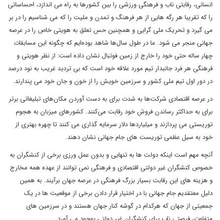
انسانی، رقابتی ناب و فرهنگی ورزشی را بین کشورها به راه می اندازد، احساساتی
را که تقریبا هر رگه هایی از هر فرهنگ و تمدن و ملیت را که می شناسیم را در بر
می گیرد و تحریک ملی گرایی و همچنین حس تعلق به هویتی خاص را در عرصه
جهانی منجر می شود. ما در طول سال‌ها شاهد بوده‌ایم که چگونه این مسابقات
چهار ساله حتی خود را خارج از زمین فوتبال نشان داده است: از نظر هویتی و
فرهنگی هر فرد جانبدار تیم مورد علاقه خود است که بی تردید غریب به نود درصد
در دور اول تیم ملی کشور و سرزمین خویش را از خون و جان خود می پندارند.
در عرصه اقتصادی شرکت‌ها به شدت برای به دست آوردن مکان‌های تبلیغاتی برتر
برای به حداکثر رساندن فروش خود رقابت می‌کنند. کشورهای میزبان به هجوم
توریستی می پردازند و میلیاردها دلار سرمایه گذاری می کنند تا چهره بهتری از
خود به سیل عظمی توریست های جام جهانی نشان دهند.
آنچه مهم است اینکه دولت ها به تنهایی و بدون عمل ورزی برخی از کنشگران به
خصوص کنشگران غیر دولتی اقتصادی و فرهنگی نمی توانند از عهده همه مخارج
و هزینه های این رقابت بسیار بزرگ فرهنگی در عرصه جهان برآیند. به همین
دلیل معتقدیم جام جهانی با در اختیار قرار دادن برخی از موقعیت ها در یک
جمعیتی از جهان که هرکدام در گوشه کنار جهان هستند و در سرزمین های
متفاوت، فرصتی ناب برای کنشگران غیر دولتی بوجود می آورد.