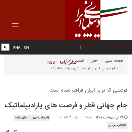
Toggle
vigation
صفحه نخست
درباره ما
عضویت
پیوند ها
ENGLISH
صفحه‌اصلی
اخبار
اقتصاد و انرژی
تماس با ما
RSS
جام جهانی قطر و فرصت های پارادیپلماتیک
فرصتی که برای ایران فراهم شده است
جام جهانی قطر و فرصت های پارادیپلماتیک
۱۹ اردیبهشت ۱۴۰۱ | ۱۰:۰۰
کد : ۲۰۱۱۷۳۳
اقتصاد و انرژی
خاورمیانه
انتخاب سردبیر