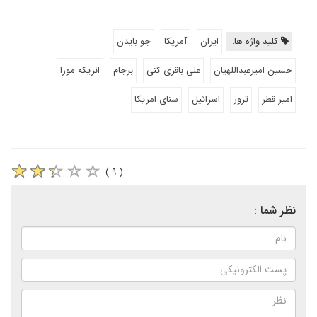
کلید واژه ها:
ایران
آمریکا
جو بایدن
حسین امیرعبداللهیان
علی باقری کنی
برجام
انریکه مورا
امیر قطر
ترور
اسرائیل
سنای امریکا
( ۹ )
نظر شما :