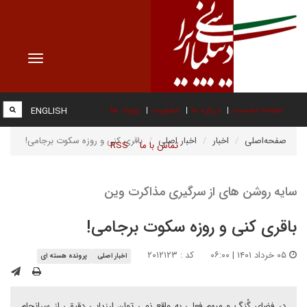
Toggle
vigation
صفحه نخست
درباره ما
عضویت
پیوند ها
ENGLISH
صفحه‌اصلی
اخبار
اخبار اصلی
باقری کنی و روزه سکوت برجامی!
تماس با ما
RSS
سایه روشن های از سرگیری مذاکرت وین
باقری کنی و روزه سکوت برجامی!
۰۵ خرداد ۱۴۰۱ | ۰۶:۰۰
کد : ۲۰۱۲۱۲۳
اخبار اصلی
پرونده هسته ای
در فضای گُنگ و مبهم فعلی به واقع نمی توان ارزیابی دقیقی از سرانجام