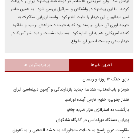
اینطور شد . ولی آمریکایی ها حاضر در دوحه فقط پیشنهاد ایران را دریافت
کردند . تا این پیشنهاد در واشنگتن و اسرائیل بررسی شود . به همین خاطر
امیر عبدالهیان این دیدار را مثبت اعلام کرد . واسط اروپایی مذاکرات به
نتیجه فوری آن خیلی نیازمند بود که به نتیجه دلخواهش نرسید و مذاکره
کننده آمریکایی هم به آن اشاره کرد . بعد باید نشست و دید نظر آمریکا در
دیدار بعدی چیست اتخیر فی ما وقع
آخرین خبرها
پر بازدیدترین ها
بازی جنگ ۱۲ روزه و رمضان
هرمز و باب‌المندب؛ هندسه جدید بازدارندگی و آزمون دیپلماسی ایران
قفقاز جنوبی؛ خلیج فارسِ آینده اوراسیا
بازگشت به استراتژی هزار ضربه چاقو
پویایی دستگاه دیپلماسی در گذرگاه شانگهای
مقاومت عراق پاسخ به حملات متجاوزانه به حشد الشعبی را به تعویق