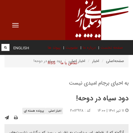
Toggle
vigation
صفحه نخست
درباره ما
عضویت
پیوند ها
ENGLISH
صفحه‌اصلی
اخبار
اخبار اصلی
دود سیاه در دوحه!
تماس با ما
RSS
به احیای برجام امیدی نیست
دود سیاه در دوحه!
۱۱ تیر ۱۴۰۱ | ۱۶:۰۰
کد : ۲۰۱۲۹۲۸
اخبار اصلی
پرونده هسته ای
آنگونه که از ظواهر امر پیداست به نظر نمی رسد که برگزاری نشست‌های