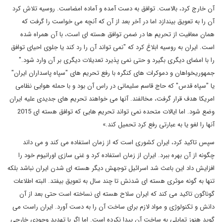
آن خارج کرد، بالاست. توافق به دست آمده و آماده امضاست. روسیه تلاش کرد
آن را به تعویق بیندازد اما در آخر بعد از آن که آنچه می خواست را گرفت که
همان معافیت از تحریم ها در ضمن توافق هسته ای است، با آن همراه شده
است. ایران به روسیه ابلاغ کرد که "نمی تواند آن را رد کند یا جلوی احیای توافق
را با امضای دیگری بگیرد و حتی نمی پذیرد تعدیلات دیگری بر آن وارد شود."
جمهوریخواهان و دموکرات های کنگره با رفع تحریم های "سپاه پاسداران ایران"
یا "سپاه قدس" که حاج قاسم سلیمانی در راس آن بود و با حمله هوایی نظامی
امریکا هدف قرار گرفت، مخالفند. آنها می خواهند تحریم های جدیدی علیه ایران
وضع شود. اما ایالات متحده نمی تواند تحریم هایی که توافق هسته ای 2015
آنها را لغو یا به عبارتی رفع کرد تحمیل کند.»
سپس تاکید کرد، ایران کشوری است که از زمان استفاده می کند و می داند
چگونه از آن بهره ببرد. ایران از زمان استفاده کرد و غنی سازی اورانیوم خود را
افزایش داد این باعث شد اسرائیل توجهش دیگر هسته ای شدن ایران نباشد بلکه
تنها به گونه موثری هسته ای شدنش تا چند سال به تعویق بیفتد. البته اطلاعات
گوناگون تاکید می کند که ایران سلاح هسته ای نساخته است حتی بعد از آن
دانش و تکنولوژی و مواد لازم برای ساخت آن را به دست آورد. ایران راست می
گوید هنوز تمایلی به ساخت آن پیدا نکرده است. اما اگر با تهدید وجودی خارجی