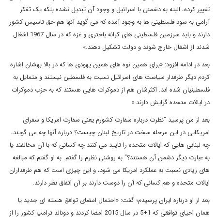
تغییر کرده، البته به دشمنی با اسرائیل و وجود آن تبدیل نشده بلکه یک تفکر
آرامی به سود فلسطینی ها به وجود آمده که می گوید آنها هم حق تاسیس کشور
دارند و باید سرزمین فلسطینی های کرانه باختری و غزه که در سال 1967 اشغال
شدند از اشغال خارج شوند و دولت تشکیل دهند.»
بعد در ادامه افزود: «برای همین نوه های همین یهودی ها که در بالا بهشان اشاره
کردم دیگر طرفدار سیاست های اسرائیل نسبت به فلسطین نیستند و متمایل به
فلسطینیان شده اند. اکثرشان هم از دموکرات هایی هستند که به حزب دموکرات
در ایالات متحده گرایش دارند.»
بعد از من پرسید "نظرت درباره سفارت کشورم یعنی سفارت امریکا و سفرای
امریکایی در این مرحله سخت در تاریخ لبنان چیست؟ درباره آنها چه می گویند،
چه لبنانی هایی که ایالات متحده را تایید می کنند چه کسانی که با آن مخالفند یا
به عبارت دیگر دشمن آن هستند؟" به روشنی نظرم را گفتم. به او گفتم که مبالغه
های زیادی نسبت به عملکرد امریکا می شود، و این چیزی است که هم طرفداران
ایالات متحده و هم کسانی که آن را دوست دارند بر آن اتفاق نظر دارند.
بعد از او درباره ایران پرسیدم؛ گفت: «احتمال امضای توافق هسته ای جدید یا
همان احیای توافقی که 1+5 در سال 2015 امضا کردند و دونالد ترامپ کشور را از