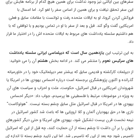
سفرهای بین ایالتی نیز وجود نداشت برای همین هیچ کدام از برنامه هایش برای
این سفر تحقق نیافت و برای همین از اساس سفر را لغو کرد. اما امسال با
فروکش کردن کرونا، او به ایالات متحده رفت و توانست با مقامات سابق و فعلی
امریکایی گفت وگو کند. قبل و بعد از سفر با او در تماس بودیم و با توافقی که با
هم داشتیم سلسله یادداشت های مربوط به ایالات متحده اش را در اختیار ما قرار
داد.
به این ترتیب این
یازدهمین سال است که دیپلماسی ایرانی سلسله یادداشت
های سرکیس نعوم
را منتشر می کند. در ادامه بخش
هشتم
آن را می خوانید:
از دیپلمات کارکشته و قدیمی سابق که بیشتر عمر دیپلماتیک خود را در خاورمیانه
گذرانده و اکنون پژوهشگری برجسته است درباره احساس یهودی ها در امریکا یا
شهروندان امریکایی در قبال اسرائیل، حکومت، ملت و احزاب و سیاست های آن
به ویژه در موضوعات مرتبط با فلسطینی ها پرسیدم، جواب داد: «دیگر احساس
یهودی ها در امریکا در قبال اسرائیل مثل سابق چشم بسته نیست. "هولوکاست"
نازی ها در حق یهودیان آلمان و کلا اروپایی ها که باعث شد کشور اسرائیل در
نیمه نخست قرن بیست تشکیل شود، یهودی های امریکا و حتی دیگر کشورهای
جهان را بر آن داشت تا چشم بسته از آن حمایت کنند، چه قبل از این که اسرائیل
تاسیس شود چه بعد از این که تاسیس شد. اما این تایید چشم بسته تا اندازه ای