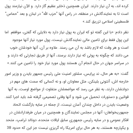
کرده اند، به آن نیاز دارند. ایران همچنین ذخایر عظیم گاز دارد. و الآن نیازمند پول
است تا به نمایندگانش در منطقه، در راس آنها "حزب الله" در لبنان و بعد "حماس"
فلسطینی اسلامی تزریق کند.»
نظر دادم: «با این گفته تو که ایران به پول نیاز دارد به دلایلی که گفتی، موافقم. اما
این پول فقط برای تامین مالی نمایندگانش نیست، پول مورد نیاز آنها موجود
است و هر وقت که لازم باشد به آن می رسند. علاوه بر آن، آنها خودشان خوب
می دانند که چگونه به پولی که نیاز دارند برسند، آنها از طریق تجارتی که دارند و
در سراسر جهان در حال انجام آن هستند پول مورد نیاز خود را تامین می کنند.»
گفت: «به هر حال، ند پرایس، مشاور امنیت ملی رئیس جمهور بایدن و وزیر امور
خارجه اش، آنتونی بلینکن، مثل معاونان او، و نه کسانی که سمت های مهم در
دولتشان دارند، به نظر می رسد که مواضعشان متفاوت از مواضع اوست، به آنها
قوانین و دستورات تحمیل می شود و آنها وقتی تصمیمی گرفته شد باید اجرا کنند.
وضعیت بایدن در داخل چندان آسان نیست، از جمله در سایه بازگشت اتحاد
جمهوریخواهان؛ آنها در مجلس نمایندگان و همچنین در میان طرفدارانشان در
افکار عمومی و در سایه رئیس جمهوری سابق ایالات متحده، دونالد ترامپ، متحد
و یکپارچه هستند، به هر حال برای امریکا راه گریزی نیست جز این که حدود 38