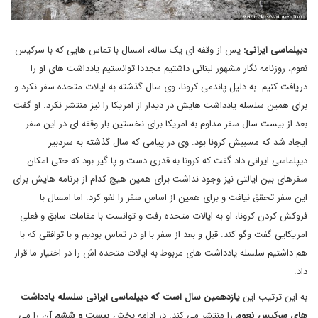
دیپلماسی ایرانی:
پس از وقفه ای یک ساله، امسال با تماس هایی که با سرکیس
نعوم، روزنامه نگار مشهور لبنانی داشتیم مجددا توانستیم یادداشت های او را
دریافت کنیم. به دلیل پاندمی کرونا، وی سال گذشته به ایالات متحده سفر نکرد و
برای همین سلسله یادداشت هایش در دیدار از امریکا را نیز منتشر نکرد. او گفت
بعد از بیست سال سفر مداوم به امریکا برای نخستین بار وقفه ای در این سفر
ایجاد شد که مسببش کرونا بود. وی در پیامی که سال گذشته به سردبیر
دیپلماسی ایرانی داد گفت که کرونا به قدری دست و پا گیر بود که حتی امکان
سفرهای بین ایالتی نیز وجود نداشت برای همین هیچ کدام از برنامه هایش برای
این سفر تحقق نیافت و برای همین از اساس سفر را لغو کرد. اما امسال با
فروکش کردن کرونا، او به ایالات متحده رفت و توانست با مقامات سابق و فعلی
امریکایی گفت وگو کند. قبل و بعد از سفر با او در تماس بودیم و با توافقی که با
هم داشتیم سلسله یادداشت های مربوط به ایالات متحده اش را در اختیار ما قرار
داد.
به این ترتیب این
یازدهمین سال است که دیپلماسی ایرانی سلسله یادداشت
های سرکیس نعوم
را منتشر می کند. در ادامه بخش
بیست و ششم
آن را می