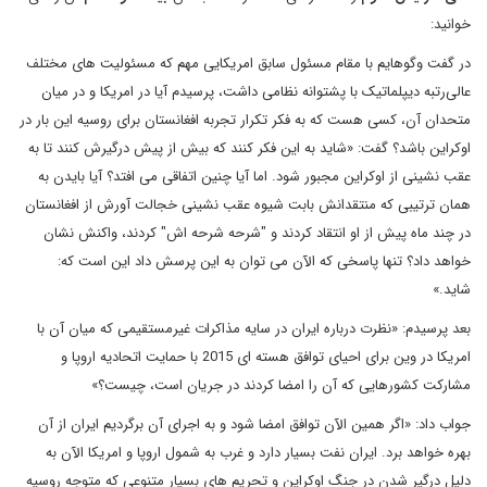
خوانید:
در گفت وگوهایم با مقام مسئول سابق امریکایی مهم که مسئولیت های مختلف
عالی‌رتبه دیپلماتیک با پشتوانه نظامی داشت، پرسیدم آیا در امریکا و در میان
متحدان آن، کسی هست که به فکر تکرار تجربه افغانستان برای روسیه این بار در
اوکراین باشد؟ گفت: «شاید به این فکر کنند که بیش از پیش درگیرش کنند تا به
عقب نشینی از اوکراین مجبور شود. اما آیا چنین اتفاقی می افتد؟ آیا بایدن به
همان ترتیبی که منتقدانش بابت شیوه عقب نشینی خجالت آورش از افغانستان
در چند ماه پیش از او انتقاد کردند و "شرحه شرحه اش" کردند، واکنش نشان
خواهد داد؟ تنها پاسخی که الآن می توان به این پرسش داد این است که:
شاید.»
بعد پرسیدم: «نظرت درباره ایران در سایه مذاکرات غیرمستقیمی که میان آن با
امریکا در وین برای احیای توافق هسته ای 2015 با حمایت اتحادیه اروپا و
مشارکت کشورهایی که آن را امضا کردند در جریان است، چیست؟»
جواب داد: «اگر همین الآن توافق امضا شود و به اجرای آن برگردیم ایران از آن
بهره خواهد برد. ایران نفت بسیار دارد و غرب به شمول اروپا و امریکا الآن به
دلیل درگیر شدن در جنگ اوکراین و تحریم های بسیار متنوعی که متوجه روسیه