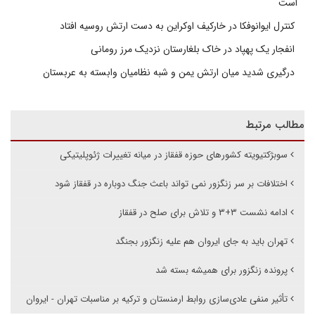
است
کنترل ایوانوفکا در خارکیف اوکراین به دست ارتش روسیه افتاد
انفجار یک پهپاد در خاک بلغارستان نزدیک مرز رومانی
درگیری شدید میان ارتش یمن و شبه نظامیان وابسته به عربستان
مطالب مرتبط
سوبژکتیویته کشورهای حوزه قفقاز در میانه تغییرات ژئوپلیتیکی
اختلافات بر سر زنگزور نمی تواند باعث جنگ دوباره در قفقاز شود
ادامه نشست ۳+۳ و تلاش برای صلح در قفقاز
تهران باید به جای ایروان هم علیه زنگزور بجنگد
پرونده زنگزور برای همیشه بسته شد
تأثیر منفی عادی‌سازی روابط ارمنستان و ترکیه بر مناسبات تهران - ایروان