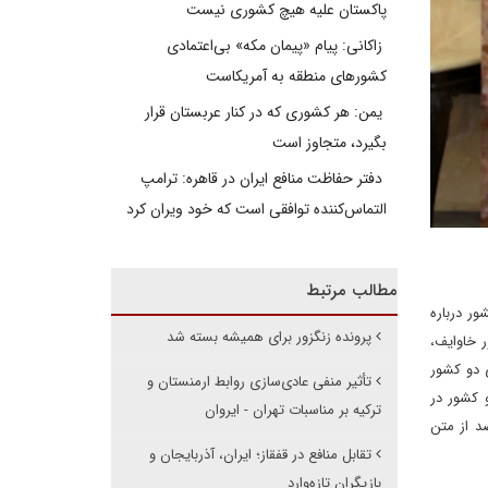
پاکستان علیه هیچ کشوری نیست
زاکانی: پیام «پیمان مکه» بی‌اعتمادی
کشورهای منطقه به آمریکاست
یمن: هر کشوری که در کنار عربستان قرار
بگیرد، متجاوز است
دفتر حفاظت منافع ایران در قاهره: ترامپ
التماس‌کننده توافقی است که خود ویران کرد
مطالب مرتبط
ر‌ درباره
پرونده زنگزور برای همیشه بسته شد
ر خاوایف،
ی دو کشور
تأثیر منفی عادی‌سازی روابط ارمنستان و
و کشور در
ترکیه بر مناسبات تهران - ایروان
ان نیکول پاشینیان، نخست‌وزیر ارمنستان، با بیان اینکه ارمنستان و جمهوری آذربایجان بر سر ۸۰ درصد از متن
تقابل منافع در قفقاز؛ ایران، آذربایجان و
بازیگران تازه‌وارد