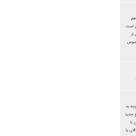
هم
از است
از
 خصوص
جه به
ع جدید
 با
ان یا