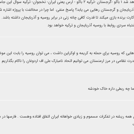
کریدوری اتفاق نخواهد افتاد ام در این شرایط دو مسیر فعال خواهد شد ۱ باکو -گرجستان -ترکیه ۲ باکو - ارس یعنی ایران- نخجوان- ترکیه سو
ذربایجان و گرجستان رهایی می یابد؟ پاسخ منفی. اما چرا در مخالفت با پروژه اشاره شد
رت برنده بازی میکند تا قدرت کافی چانه زنی در برابر روسیه و آذربایجان داشته باشد.
اه سردی روابط با روسیه آذربایجان و ترکیه خواهد بود
ه هایی که روسیه برای حمله به کریمه و اوکراین داشت ، می توان روسیه را بابت این مو
درت نظامی در مرز ارمنستان می توانیم اتحاد نامبارک علی اف اردوغان را ناکام بگذاریم
ما چه ربطی داره خاک خودشه
مه ریشه در تفکرات مسموم و زیادی خواهانه ایران اتفاق افتاده وهست . فارسها در م