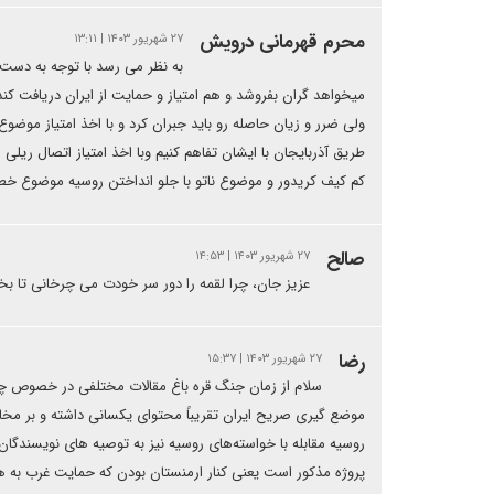
محرم قهرمانی درویش
۲۷ شهریور ۱۴۰۳ | ۱۳:۱۱
به نظر می رسد با توجه به دست 
میخواهد گران بفروشد و هم امتیاز و حمایت از ایران دریافت کند و
ولی ضرر و زیان حاصله رو باید جبران کرد و با اخذ امتیاز موضوع 
طریق آذربایجان با ایشان تفاهم کنیم وبا اخذ امتیاز اتصال ریلی 
کم کیف کریدور و موضوع ناتو با جلو انداختن روسیه موضوع خطر
صالح
۲۷ شهریور ۱۴۰۳ | ۱۴:۵۳
عزیز جان، چرا لقمه را دور سر خودت می چرخانی تا بخو
رضا
۲۷ شهریور ۱۴۰۳ | ۱۵:۳۷
سلام از زمان جنگ قره باغ مقالات مختلفی در خصوص چگون
موضع گیری صریح ایران تقریباً محتوای یکسانی داشته و بر مخالف
روسیه مقابله با خواسته‌های روسیه نیز به توصیه های نویسندگان 
پروژه مذکور است یعنی کنار ارمنستان بودن که حمایت غرب به همر