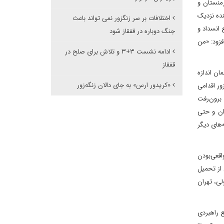
منستان و
‌شده را در آینده نزدیک
اختلافات بر سر زنگزور نمی تواند باعث
 انسداد و
جنگ دوباره در قفقاز شود
فزود: «من
ادامه نشست ۳+۳ و تلاش برای صلح در
قفقاز
ان اندازه
«کریدور ارس» به جای دالان زنگه‌زور
ور اقدامی
 برون‌رفت
ران و حتی
‌های دیگر
اقعی‌بودن
 از تحمیل
لی، تهران
ل می‌دهد و در نتیجه منافع راهبردی