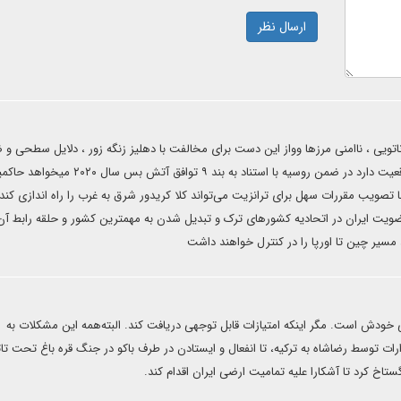
ارسال نظر
ان ناتویی ، ناامنی مرزها وواز این دست برای مخالفت با دهلیز زنگه زور ، دلایل سطحی و
است ولی از دست دادن‌درآمد ترانزیت بین آذربایجان و ترکیه واقعیت دارد در ضمن روسیه با استناد به بند ۹ توا
ا تصویب مقررات سهل برای ترانزیت می‌تواند کلا کریدور شرق به غرب را راه اندازی کند
ضویت ایران در اتحادیه کشورهای ترک و تبدیل شدن به مهمترین کشور و حلقه رابط آن
 مسیر چین تا اورپا را در کنترل خواهند داشت
ی خودش است. مگر اینکه امتیازات قابل توجهی دریافت کند. البته‌همه این مشکلات به
رات توسط رضاشاه به ترکیه، تا انفعال و ایستادن در طرف باکو در جنگ قره باغ تحت تاث
تاخ کرد تا آشکارا علیه تمامیت ارضی ایران اقدام کند.