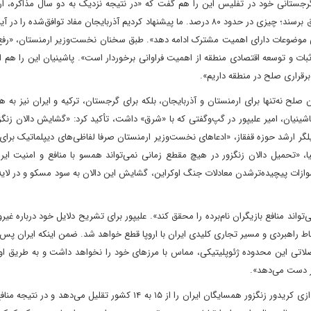
جستانی خود در تفلیس این را هم گفت ‌که «در نتیجه نزدیک به دو سال مذاکره، ار
آذربایجان توانستند تا حد زیادی در مورد متن معاهده صلح به توافق برسند؛ چیزی در حدود ۸۰ درصد. ما پیشنهاد کردیم‌ آذربایجان مفاد توافق
تمامی موضوعات دارای اهمیت مشترک ادامه دهد». طبق سخنان نخست‌وزیر ارمنستان، «رفع
بات و توسعه اقتصادی منطقه از اهمیت فراوانی برخوردار است». پاشینیان این را هم ا
برقراری صلح در منطقه داریم».
صلح نه‌تنها برای ارمنستان و آذربایجان، بلکه برای گرجستان، ترکیه و ایران نیز به هم
اشینیان، امیر علیپور در گپ‌وگفتی که با «شرق» داشت، تأکید کرد: «گشایش دالان زنگز
ر ارشد حوزه قفقاز، «ادعاهای نخست‌وزیر ارمنستان‌ صرفا لفاظی‌های دیپلماتیک برای
یا، «تحمیل دالان زنگزور در هیچ مقطع زمانی نمی‌تواند همسو با منافع و امنیت ای
 موازات پیچیده‌تر‌شدن معادلات جنگ اوکراین، گشایش این دالان به سود مسکو و در لایه
‌تواند منافع بازیگران نام‌برده را محقق کند». علیپور برای تشریح دلایل خود درباره غیرو
تباط راهبردی و مسیر تجاری کلیدی ایران با اروپا قطع خواهد شد. ضمن اینکه ایران پس
اصلاتی این محدوده ژئوپلیتیکی، مماس با مرزهای خود را نخواهد داشت و به طریق او
از دست می‌دهد».
از سوی دیگر، این تحلیلگر ارشد حوزه قفقاز، متذکر می‌شود: «راه‌اندازی کریدور زنگزور همسایگان ایران را از ۱۵ به ۱۴ کشور تقلی