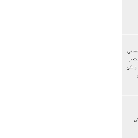
 ضعیفی
فق آتش بس سال ۲۰۲۰ میخواهد حاکمیت بر
 و یکی
یر