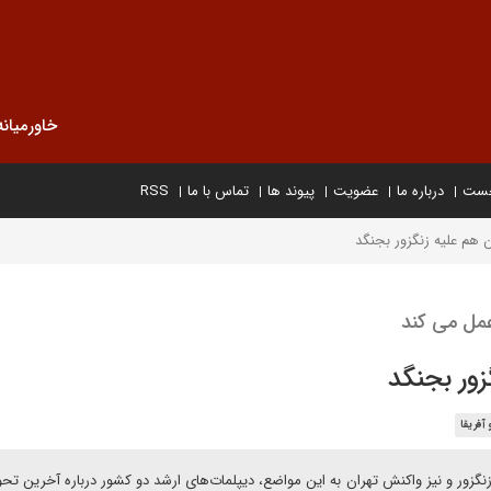
خاورمیانه
خست
درباره ما
عضویت
پیوند ها
تماس با ما
RSS
ن هم علیه زنگزور بجنگد
عمل می کند
زور بجنگد
آفریقا
زنگزور و نیز واکنش تهران به این مواضع، دیپلمات‌های ارشد دو کشور‌ درباره آخرین تحو