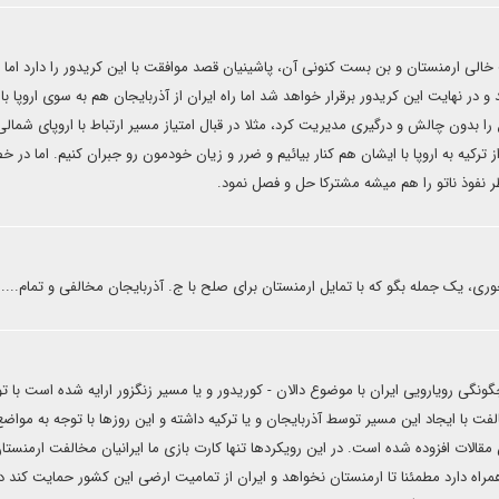
خالی ارمنستان و بن بست کنونی آن، پاشینیان قصد موافقت با این کریدور را دارد اما 
 در نهایت این کریدور برقرار خواهد شد اما راه ایران از آذربایجان هم به سوی اروپا ب
را بدون چالش و درگیری مدیریت کرد، مثلا در قبال امتیاز مسیر ارتباط با اروپای شمالی 
از ترکیه به اروپا با ایشان هم کنار بیائیم و ضرر و زیان خودمون رو جبران کنیم. اما در
 نفوذ ناتو را هم میشه مشترکا حل و فصل نمود.
ری، یک جمله بگو که با تمایل ارمنستان برای صلح با ج. آذربایجان مخالفی و تمام.....
گی رویارویی ایران با موضوع دالان - کوریدور و یا مسیر زنگزور ارایه شده است با تو
ت با ایجاد این مسیر توسط آذربایجان و یا ترکیه داشته و این روزها با توجه به مواض
مقالات افزوده شده است. در این رویکردها تنها کارت بازی ما ایرانیان مخالفت ارمنستان
اه دارد مطمئنا تا ارمنستان نخواهد و ایران از تمامیت ارضی این کشور حمایت کند دال