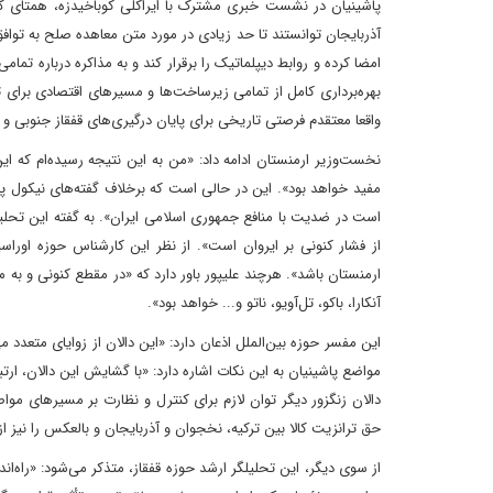
پاشینیان در نشست خبری مشترک با ایراکلی کوباخیدزه، همتای گر
امضا کرده و روابط دیپلماتیک را برقرار کند و به مذاکره درباره 
بهره‌برداری کامل از تمامی زیرساخت‌ها و مسیرهای اقتصادی برای ث
واقعا معتقدم فرصتی تاریخی برای پایان درگیری‌های قفقاز جنوبی و 
نخست‌وزیر ارمنستان ادامه داد: «من به این نتیجه رسیده‌ام که این 
مفید خواهد بود». این در‌ حالی است که بر‌خلاف گفته‌های نیکول پ
است در ضدیت با منافع جمهوری اسلامی ایران». به گفته این تحلیلگ
از فشار کنونی بر ایروان است‌». از نظر این کارشناس حوزه اوراس
ارمنستان باشد». هرچند‌ علیپور باور دارد که «در مقطع کنونی و به
آنکارا، باکو، تل‌آویو، ناتو و‌... خواهد بود».‌
این مفسر حوزه بین‌الملل اذعان دارد: «این دالان از زوایای متعدد می
مواضع پاشینیان به این نکات اشاره دارد: «با گشایش این دالان، ار
دالان زنگزور دیگر توان لازم برای کنترل و نظارت بر مسیرهای مو
حق ترانزیت کالا بین ترکیه، نخجوان و آذربایجان و بالعکس را نیز 