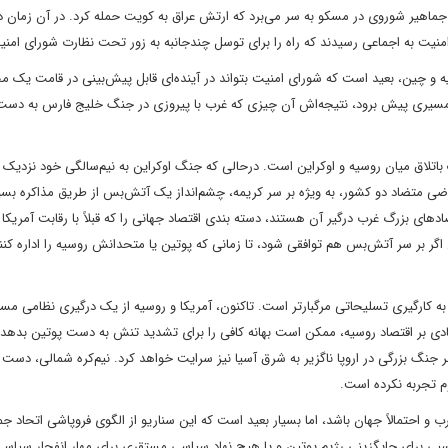
اد جماهیر شوروی در مسکو به سر می‌برد که ارتش عراق به کویت حمله کرد. در آن زمان د
منیت به اجماعی رسیدند که راه را برای توسل چندجانبه به زور تحت نظارت شورای امنیت
وسیه و چین، بعید است که شورای امنیت بتواند در آینده‌ای قابل پیش‌بینی در قامت یک 
هر مسیری پیش برود، نتیجه‌اش آن چیزی که غرب با پیروزی در جنگ خلیج فارس به دست 
باتلاق میان روسیه و اوکراین است. درحالی که جنگ اوکراین به نیم‌سالگی خود نزدیک 
 ارضی متضاد دو کشور، به ویژه بر سر کریمه، چشم‌انداز یک آتش‌بس از طریق مذاکره بسیا
ک جنگ طولانی که اقتصادهای بزرگ غرب درگیر آن هستند، دسته بندی اقتصاد جهانی را که قبلاً با رقابت آمریک
واهد بخشید. حتی اگر بر سر آتش‌بس هم توافقی شود، تا زمانی که پوتین یا متحدانش روسیه را اداره ک
ه کارگیری تسلیحاتی مرگبارتر است. تاکنون، آمریکا و روسیه از یک درگیری نظامی مست
صادی بر اقتصاد روسیه، ممکن است بهانه کافی را برای تشدید تنش به دست پوتین بدهد. 
 جنگ بزرگی در اروپا ناگزیر به شرق آسیا نیز سرایت خواهد کرد. نیم‌کره شمالی، دست ک
م تجربه نکرده است.
 احتمالاً جهان باشد، اما بسیار بعید است که این سناریو از الگوی فروپاشی اتحاد جم
ی سیاسی مناسبی برای جایگزینی رژیم پوتین و یا هیچ نهاد سیاسی مستقری برای مهار انفجار سیا