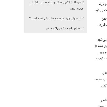
امریکا با الگوی جنگ ویتنام به نبرد اوکراین
و وزیر
خاتمه دهد
 باز کرد.
آیا جهان وارد مرحله پسالیبرال شده است؟
مجمع
آورد،
صدای پای جنگ جهانی سوم
می‌شود،
ر کمتر از
ا و چین
نند، غرب در
قیم
به علاوه،
م با
اهیر
سی وجود