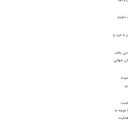
 داشته
 با خرد و
نی باشد.
ان جهانی
میده
جی
است.
 توجه به
هدایت