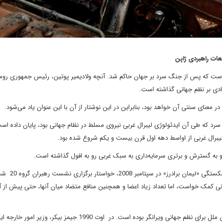
ات راهبردی ژاپن
است که پس از جنگ سرد بر جهان حاکم شد. آنچه ولادیمیر پوتین، رئیس جمهوری روسی
عنای سنتی آن خواهد بود، بنابراین در این نوشتار از آن با این عنوان یاد می‌شود.
رد که طی آن ایدئولوژی لیبرال غربی نیروی مسلط در نظام جهانی بود، پایان داده است
یبرال غربی از اواسط دهه اول قرن بیست و یکم شروع شده بود.
 به گسترش و برتری سرمایه‌داری به سبک غربی رو به افول گذاشته است.
جورج دبلیو بوش، رئیس جمهوری ایالات متحده امریکا پس
انی کمک خواست، اما تعداد زیاد اعضا و همچنین منافع متضاد میان آنها، حتی پیش از 
با این حال، تهاجم آشکار یکی از اعضای دائمی شورای امنیت سازمان ملل برای نظم جهانی ویرانگر بوده است. در اوت 1990 جیمز بیکر، وزیر ا