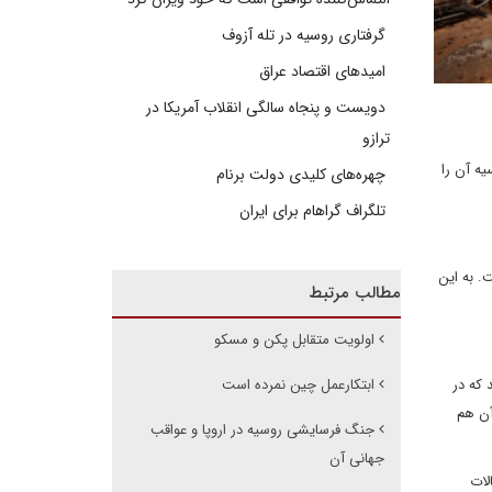
گرفتاری روسیه در تله آزوف
امیدهای اقتصاد عراق
دویست و پنجاه سالگی انقلاب آمریکا در
ترازو
ه آن را
چهره‌های کلیدی دولت برنام
تلگراف گراهام برای ایران
. به این
مطالب مرتبط
اولویت متقابل پکن و مسکو
 از ورشکستگی «لیمان برادرز» در سپتامبر 2008، خواستار برگزاری نشست رهبران گروه 20 شد که در
ابتکارعمل چین نمرده است
آن هم
جنگ فرسایشی روسیه در اروپا و عواقب
جهانی آن
مور خارجه ایالات