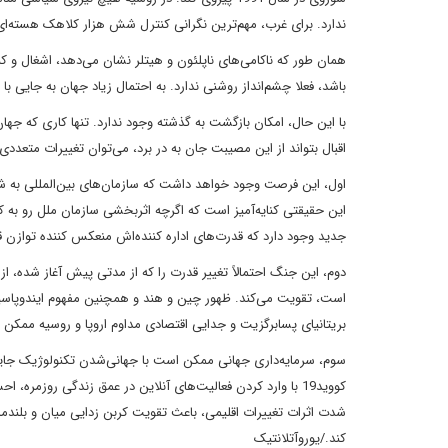
ندارد. برای غرب، مهم‌ترین نگرانی کنترل شش هزار کلاهک هسته‌
همان طور که ناکامی‌های ناپلئون و هیتلر نشان می‌دهد، اشغال و ک
باشد، فعلا چشم‌انداز روشنی ندارد. به احتمال زیاد جهان به جایی با
با این حال، امکان بازگشت به گذشته وجود ندارد. تنها کاری که جه
اقبال بتواند از این مصیبت جان به در برد، می‌توان تغییرات متعددی
اول، این فرصت وجود خواهد داشت که سازمان‌های بین‌المللی به شی
این حقیقتی کنایه‌آمیز است که اگرچه اثربخشی سازمان ملل رو ب
جدید وجود دارد که قدرت‌های اداره کننده‌اش منعکس کننده توازن 
دوم، این جنگ احتمالاً تغییر قدرت را که از مدتی پیش آغاز شده، از
است، تقویت می‌کند. ظهور چین و هند و همچنین مفهوم ایندوپاسیفی
بریتانیای پسابرگزیت و جدایی اقتصادی مداوم اروپا و روسیه ممکن
سوم، سرمایه‌داری جهانی ممکن است با جهانی‌شدن تکنولوژیک جایگ
کووید19 با وارد کردن فعالیت‌های آنلاین در عمق زندگی روزمره
شدت اثرات تغییرات اقلیمی، باعث تقویت کربن زدایی میان و بلند
کند./یوروآتلانتیک