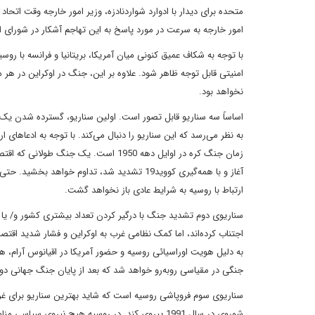
متحده برای دیدار با ادوارد شواردنادزه، وزیر امور خارجه وقت اتح
امور خارجه به سرعت در مورد پاسخ به این تهاجم آشکار در شورای ا
با توجه به شکاف عمیق کنونی میان آمریکا، بریتانیا و فرانسه با ر
امنیتی قابل توجه ظاهر شود. علاوه بر این، جنگ در اوکراین در 
نخواهد بود.
اساساً سه سناریو قابل تصور است. اولین سناریو، گسترده شدن یک 
به نظر می‌رسد که این سناریو را دنبال می‌کند. با توجه به ادعاهای
زمان جنگ کره در اوایل دهه 1950 است. ی
آغاز و با همه‌گیری کووید19 تشدید شد، تداوم خ
ارتباط با روسیه به شرایط عادی باز نخواهد گشت.
سناریوی دوم تشدید جنگ با درگیر کردن تعداد بیشتری کشور و/ یا ب
اجتناب کرده‌اند، اما کمک نظامی غرب به اوکراین و فشار شدید اقت
به دلیل هویت اوراسیائی روسیه و حضور آمریکا در اقیانوس آرام، هر
جنگی در مقیاسی روبه‌رو خواهد شد که بعد از پایان جنگ جهانی دو
سناریوی سوم فروپاشی روسیه است که شاید بهترین سناریو برای غرب و
شوروی در سال 1991 پیروی کند. در روسیه هیچ نیرو