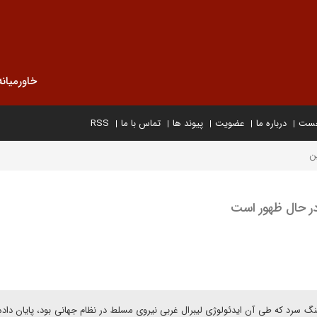
خاورمیانه
خست
درباره ما
عضویت
پیوند ها
تماس با ما
RSS
ن
در حال ظهور است
گ سرد که طی آن ایدئولوژی لیبرال غربی نیروی مسلط در نظام جهانی بود، پایان داد