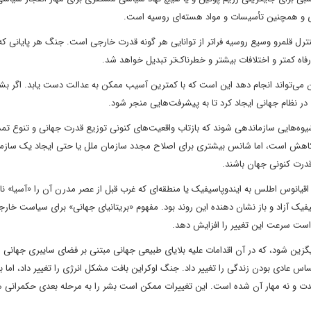
ای و همچنین تأسیسات و مواد هسته‌ای روسیه است.
نترل قلمرو وسیع روسیه فراتر از توانایی هر گونه قدرت خارجی است. جنگ هر پایانی که
 رفاه کمتر و اختلافات بیشتر و خطرناک‌تر تبدیل خواهد شد.
ان می‌تواند انجام دهد این است که با کمترین آسیب ممکن به عدالت دست یابد. اگر بشر
 در نظام جهانی ایجاد کرد تا به پیشرفت‌هایی منجر شود.
وه‌هایی سازماندهی شوند که بازتاب واقعیت‌های کنونی توزیع قدرت جهانی و تنوع تمد
ه کاهش است، اما شانس بیشتری برای اصلاح مجدد سازمان ملل یا حتی ایجاد یک سازم
قدرت کنونی جهان باشند.
 اقیانوس اطلس به ایندوپاسیفیک یا منطقه‌ای که غرب قبل از عصر مدرن آن را «آسیا» ‌نا
ک آزاد و باز نشان دهنده این روند بود. مفهوم «بریتانیای جهانی» برای سیاست خار
 است سرعت این تغییر را افزایش دهد.
زین شود، که در آن اقدامات علیه بلایای طبیعی جهانی مبتنی بر فضای سایبری جهانی 
، احساس عادی بودن زندگی را تغییر داد. جنگ اوکراین بافت مشکل انرژی را تغییر داد، اما با
مدت و نه مهار آن شده است. این تغییرات ممکن است بشر را به مرحله بعدی حکمرانی 