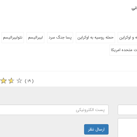
انی
 و اوکراین
حمله روسیه به اوکراین
پسا جنگ سرد
لیبرالیسم
نئولیبرالیسم
ات متحده امریکا
( ۱۹ )
ارسال نظر