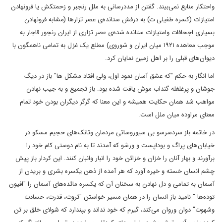
واحتکار منابع نمی‌بیند. گفتن از مددرسانی به ملل رنجبر و زحمتکش یا فرونهادن
امتیازات (کسره طفیلی ت) به درفش ستانده‌ی عصر تزار‌ها (مشابه فرونهادن
بسیاری اجحافات وامتیازات ستانده شده‌ی عصر تزاری از ایران رنجور قاجار به
موجب معاهده ۱۹۲۱ میان ایران و شوروی) مطلع یک غزل به تمامی ناهمگون با
دیوان‌های قبلی را بر اهل زمین نمایان کرد.
اما انگار به حکم "که عشق آسان نمود اول، ولی افتاد مشکل ها" باز در دیگ
جوشان و پرغلغله گنداب موش یافت شده بود. باز تجمیع و به جیب نهادن
مواهب شد همان حکایت همیشه و این معنا که گرگر دیگران بودن خود تمام
معنای مراوده میان ملل است.
در خاتمه باز سردسرسو بی سیوروساتی مردمان وتانک‌های حجیم مسکو در
خیابان‌های پراگ و بوداپست و ورشو که آمدند تا به نام دوستی کام خود را
برآورند و بهار آنان را خزان و خزائن خود را انبار وانبان کنند. این کردار باز پیش
چشم انسان خسته و خیره آورد که هر آمده از ذهن یکسره بشری و بریدن از
آسمان به تمامی و دل نهادن به سخنان آن که یکسره مائده‌های آسمان را "افیون
توده‌ها " نامید باز انسان را در همان مسیر خواستن "ثروت، قدرت، حسادت
وشهوت" دوان وروان می‌کند، گیرم که خود نداند و بپندارد که شولای خلق بر تن