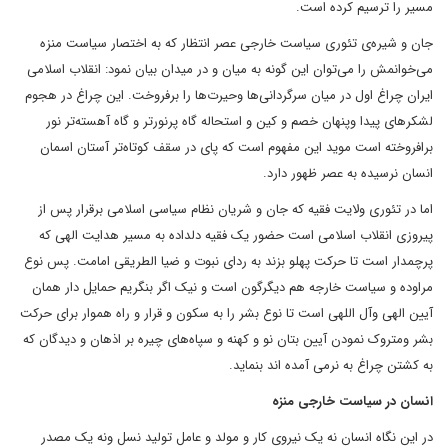
مسیر را ترسیم کرده است.
جان و شیره‌ی تئوری سیاست خارجی عصر انتظار که به اختصار سیاست منزه
می‌خوانمش را می‌توان این گونه به میان و در میدان بیان نمود: انقلاب اسلامی
ایران چراغ اول در میان سرگردانی‌ها وحیرت‌ها را برفروخت. این چراغ در هجوم
لشکر‌های پیدا وپنهان خصم و کین و استحاله گاه پرنورتر و گاه آهسته‌تر نور
برافروخته است موید این مفهوم است که پای در سقف کوتاه‌تر آستان اسمان
انسان نرسیده به عصر ظهور دارد.
اما در تئوری ولایت فقیه که جان و شریان نظام سیاسی اسلامی برقرار پس از
پیروزی انقلاب اسلامی است حضور یک فقیه دلداده به مسیر هدایت الهی که
پرچمدار است تا حرکت پهلو بزند به ردای نبوت و ضیا الطریقی امامت. پس نوع
مراوده و سیاست خارجه هم دیگرگون است و نیک اگر بنگریم حمایل دار همان
آیین الهی وآل اللهی است تا نوع بشر را به سکون و قرار و راه هموار برای حرکت
بشر ومتروک نمودن آیین بتان نو و کهنه و سپاه‌های چیره بر اذهان و دیدگان که
به کشتن چراغ به نرمی آمده اند بنماید.
انسان در سیاست خارجی منزه
در این نگاه انسان نه یک نیروی کار و مولد و عامل تولید نسل ونه یک مصدر