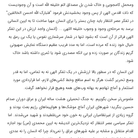
ومحمل کامجویی و خاک شدن بل مصداق اتم خلیفه الله است و آن وجودیست
که ذات اقدس الهی از پس وجود بخشیدنش فرمود "فتبارک الله احسن الخالقین"
در تفکر عصر انتظار باید چنان بستر را برای انسان مهیا ساخت تا به ایین انسانی
برسد به مرحله‌ی وجود و وجوب خلیفه اللهی ... (انسان واجد ارزش در این تفکر
الهی فراتر از آن است که بشود تنها در شمار سرشماری نفوس یا یک بی رمق به
خیال خود زنده که مرده است، اما به مدد فریب عظیم دستگاه نمایش صهیونی
گریم زندگان بر صورت زده و بی انکه مصدری شود یا ثمری داشته باشد خاک
شود.
این انسان که در سطور بالا ارزشش در یک تفکر الهی نه به تمامی، اما به قدر
وسع تحریر گشت هرگز به اسم منافع وخط کشی‌های لازم، اما قراردادی مورد
استثمار و آماج تهاجم به بهانه وب‌های همه وهیچ قرار نخواهد گرفت.
ملموس‌تر سخن بگوییم. به جنگ تحمیلی هشت ساله ایران و عراق دوران صدام
حسین بنگرید؛ شهر‌های ایران آماج موشک‌ها و هواپیما‌های رژیم بعث بودند و
گروه زیادی از غیرنظامیان ایرانی به خون خود می‌غلطیدند و شهید می‌شدند. اما
تفکر سیاسی عصر انتظار که نزدیک‌ترین اندیشه به ایین محمدی (ص) بود اجازه
اقدام متقابل و مشابه بر علیه شهر‌های عراق را نمی‌داد چرا که انسان را نه عددی