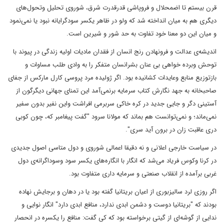
قرن بیستم تا اضمحلال و فروپاشی قدرقدرت شرق، شوروی تحلیل وتحول‌های
دیگری هم به میان انداخته شد که ولو در ظاهر یکسر سودگرایانه نبود یا نمی‌نمود
و میان این دو معنا خود تفاوت به حد شور و شیرین است.
اندیشه‌ی عدالت و فرونهادن رنج انسان از فقدان مادیات اولیه زندگی در پیوند با
توحش وبرده خواهی بی عنان بشرانسان متفکر را به وادی طلب مساوات و
بازتوزیع منابع وعایدات کشانیده بود. اگر ژولیده مرد پروسی کارل مارکس از جفای
صاحبخانه به جهد نگارش کتاب سرمایه برنمی‌آمد این تمنای جهانی دیگرگون از
آستینی دگر و جایی جدید در کره خاکی سربرمی افراشت واین نفیر بدون سفیر
نمی‌ماند؛ و نمی‌توانست هم بماند که مولانا سرود "گفت پیغامبر که، چون کوبی
دری عاقبت زان در برون آید سری".
در سیاست خارجی اعلانی و نه دقیقا اعمالی شوروی و دول متاسی اصول جدیدی
در کرنا وکوس فریاد می‌شد که انگار با انگاره‌های یکسر سود وسوداگرانه‌ی دول
غربی برآمده از انقلاب صنعتی و سرمایه داری متفاوت بود.
اگر روزی لرد سالیزبوری از اعیان بریتانیا گفته بود یا در دهان و برجایش نهاده
بودند که "بریتانیا دوست و دشمن ابدی ندارد، منافع ابدی دارد" انگار نوایی و
ندایی از گوشه‌ای از گیتی برخواسته بود که کی گفت: منافع را یکسره در انحصار