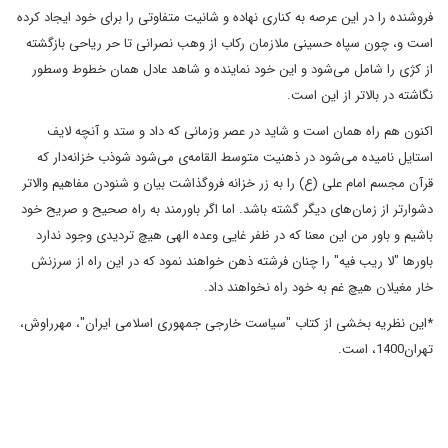
فروشنده را در این عرصه به کناری نهاده و شانیت متفاوتی را برای خود ایجاد کرده
است و، چون سپاه حسینی ملازمان رکاب از وهب نصرانی تا حر ریاحی بازگشته
از کژی را شامل می‌شود و این خود نماینده و شاهد عادل همان خطوط وسطور
نگاشته در بالاتر از این است.
اکنون هم راه همان است و شاید در عصر وزمانی که داد و ستد و آنچه لایف
استایل نامیده می‌شود در ذهنیت متوسط القامه‌ی می‌شود شوذب خزانه‌دار که
قرآن مجسم امام علی (ع) را به زر خزانه فروگذاشت بیان و شنودن مفاهیم والاتر
دشوارتر از زمان‌های دیگر گشته باشد. اما اگر باورمند به راه صحیح و صریح خود
باشیم و باور من این معنا که در ظفر غایی وعده الهی هیچ تردیدی وجود ندارد
باور‌ها "لا ریب فیه" را چنان فرشته ذهن خواهند نمود که در این راه از سرزنش
خار مغیلان هیچ غم به خود راه نخواهند داد.
*این نظریه بخشی از کتاب "سیاست خارجی جمهوری اسلامی ایران"، مهرراوش،
تهران1400، است.