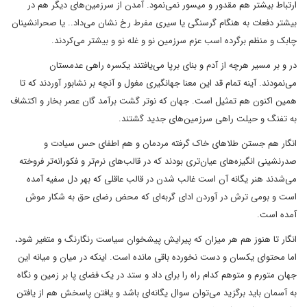
ارتباط بیشتر هم مقدور و میسور نمی‌نمود. آمدن از سرزمین‌های دیگر هم در
بیشتر دفعات به هنگام گرسنگی یا سیری مفرط رخ نشان می‌داد.. یا صحرانشینان
چابک و منظم برگرده اسب عزم سرزمین نو و غله نو و بیشتر می‌کردند.
در و بر مسیر هرچه از آدم و بنای برپا می‌یافتند یکسره راهی عدمستان
می‌نمودند. آینه تمام قد این معنا جهانگیری مغول و آنچه بر نشابور آوردند که تا
همین اکنون هم تمثیل است. جهان که نوتر گشت برآمد گان عصر بخار و اکتشاف
به تفنگ و حیلت راهی سرزمین‌های جدید گشتند.
انگار هم جستن طلا‌های خاک گرفته مردمان و هم اطفای حس سیادت و
صدرنشینی انگیزه‌های عیان‌تری بودند که در قالب‌های نرم‌تر و فکورانه‌تر فروخته
می‌شدند هنر یگانه آن است غالب شدن در قالب عاقلی که بهر دل سفیه آمده
است و بومی ترش در آوردن ادای گربه‌ای که محض رضای حق به شکار موش
آمده است.
انگار تا هنوز هم هر میزان که پیرایش پیشخوان سیاست رنگارنگ و متغیر شود،
اما محتوای یکسان و دست نخورده باقی مانده است. اینکه در میان و میانه این
جهان متورم و متوهم کدام راه را برای داد و ستد در یک فضای پا بر زمین و نگاه
به آسمان باید برگزید می‌توان سوال یگانه‌ای باشد و یافتن پاسخش هم از یافتن