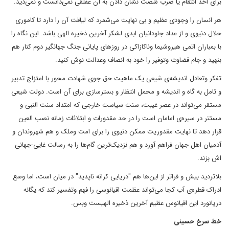
برای اخذ انتقام یا ضرب شصت نشان دادن به آن عفلقی نمی‌دانست و نمی‌دید.
هر انسان را وجودی عظیم و بی نهایت می‌شمرد که لیاقت آن را دارد تا کاموری
حلال دنیوی و از عداد جاودانیان ابدی لشکر آخرین ذخیره الهی باشد. این نگاه را
با بمباران اتمی هیروشیما وناکازاکی در روز‌های پایانی جنگ جهانگیر دوم کنار هم
بنهید و جام قضاوت وتوفیر را خود به انصاف وعدالت نوش کنید.
تفکر وتعادل اندیشه‌ی شیعی یک ماهیت حق جوی شهادت محور با امتزاج تدبیر
و تامل به گاه و اندیشه و محمل انتظار و بسترسازی برای آن است. دولت شیعی
مستقر می‌تواند در عصر غیبت، سنت سیاست خارجی که امتداد سنت النبی و
مستتر در سیره‌ی امامان است را در حد مقدورات و ابتلائات زمانه نصب العین
قرار دهد تا نهایت مقدوریت ممکن دنیوی را برای امت وملک و هم شهروندان و
آدمیان اهل جهان فراهم آورد و هم نزدیک‌ترین گام‌ها را به رسالت غایی-جهانی
اش بزند.
بلاتردید بیش و فراتر از این‌ها هم "دریایی کرانه ناپدید" در میان است، اما وسع
ادراک قطره‌ی آب کجا می‌تواند عظمت اقیانوسی را فهم وتفسیر کند که یگانه
دریانورد این اقیانوس عظیم آخرین ذخیره الهیست وبس.
خط سرخ حسینی