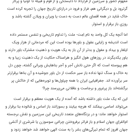
مفهوم کشور و سرزمین از قرارداد تا دلبستگی و از قوم و قبیله تا گونیا و پرگار
گرترود بل و دیگرانی هم، فراز و فرود در درازنای تاریخ جهان را تجربه کرده است
خاک شاید در همه اقصای عالم دست به دست یا ویران و ویلان گشته باشد و
روزی باز برقرار و استوار.
اما آنچه یک کل واحد به نام اِمِت- ملت را تداوم تاریخی و تنفس مستمر داده
است اندیشه و زایایی عقول و باور‌ها بوده است این که مردمانی از هزار ویک
ایلغار و بیداد و مغول و بدتر از آن باز به یک هویت و ذهنیت مشترک باور دارند و
یاور یکدیگرند در روز‌های هول انگیز و هراسناک حکایت از یک ذهنیت زیبا و به
هم پیوسته است که اگر حتی نانش آجر و آجر بناهایش ویرانی گشته، چون دل
به خاک و سنگ تنها نداده باز سیر حکمت از دل باور جوشیده و آن بنا‌ها برقرارتر
سر برآورده اند. جغرافیایی ایران با همه چپاول‌ها و توبره‌هایی که از خاکش پر
برگشته‌اند باز پرغرور و برجاست و عاقلانی می‌پرسند چرا؟
این که یک ملت باور داشته باشد که آمده از یک هویت معظم و برقرار است
می‌تواند اساسی بیفکند که هرچه بیایند و بسوزانند باز اساس و شالوده بنا برقرار و
استوار خواهد ماند؛ و در بزنگاه‌های متعدد تاریخی این سرزمین و نقش برجسته
ام‌القرای جهان اسلام و باز فراتر برفروختن چراغی سوسوزن یا شرشری از آتشی
جهان افروز که تمام تیرگی‌های بشر را به سنت الهی خواهد شد خواهد زدود و