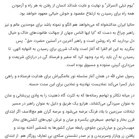
"یوم تبلی السرائر" و نهایت و غایت شدائد انسان از رفتن به هر راه و آزمودن
همه راه برای رسیدن به ارتفاع مقصود و خوش خیالی معهود خواهد بود.
حالیا ایران عدالتخواه که می‌خواهد هم الگو و نمونه باشد برای موحدین عالم و نیز
راهبر چراغ به دست که "ایا ایها الناس جهان از جهالت طاغوت‌های خاک و خیال
دل بردارید که راه روشن است و راهبر آخرین در آستین حضرت حق". پس
بنگرید به این ام القرا که آغاز است واندک شرری برای رسیدن به النهایه الهی. تا
رسیدن به آن باید راه برد وجهد کرد که سفیر و فرستاد گی در درازنای شریعت و
مرزداری آیینی ستوده و مسبوق بوده است.
رسول صلی الله در همان آغاز سلسله نور عالمگیر‌اش برای هدایت فرستاده و راهی
دیار کسرا می‌کند نمادیست نهادینه و نمادین برای این سنت حسنه.
در میانه تکاثر و تهاجم رسانه‌ها که به کثرت گاه ذهنیت را به وادی پریشانی و عنان
به عنوان سپردگی می‌کشاند، هزارو یک طریق و دلیل به عنوان راهبر در مسیر
تبادلات سرزمین با بلاد فرنگ عرضه می‌شود و عرصه گران هم مع‌الاسف اگر ابتدای
قرن بخار و تهاجم، سیطره‌ی یکسره و عیان و غرش توپ‌های کشتی‌های بخار
مهیب‌ترین و عیان‌ترین جلوه‌ی رابطه میان کشور‌ها به شمشیر آخته بودند و
یافتن زر وبازار وسربریدن و بر صدر نشستن سکه‌ی بی تعارف روزگار هم. از ابتدای