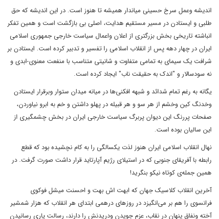
اندیشه وعمل سرخ حسینی میاندار همیشه تا هنوز است. در این اندیشه که حق
طلبی و ایستادن در مسیر مستقیم هدایت، اصلی بی بازگشت است و همین تفکر
انباشته تاریخی بخش بزرگتری از اعلان واعمال سیاست خارجی جمهوری اسلامی
ایران در چهار دهه پس از انقلاب اسلامی را تفسیر و تدبیر کرده است. ایستادن بر
شرافت یک سیمای به تمامی متفاوت و شانیتی متناسب با منفعت معنوی-ابدی و
نه سودسالار و "اندک به حقیقت ناب" ایجاد کرده است.
یگانه به رغم تمام شدائد و شبهه افکنی‌ها در میانه میدان ستوار وبرقرار ایستادن
وخدنگ کین وخشم از هر سو و هر قبیله در پهلو داشتن و خم به ابرو نیاوردن،
صفحات پررنگ این دیوان پربرگ سیاست خارجی ایران در بخش چشمگیری از
این سالیان بوده است.
نهال انقلاب اسلامی ایران هنوز لذت یکسالگی را به کام نچشیده بود که قطع
رابطه با آفریقای جنوبی که در استیلای رژیم آپارتاید قرار داشت صورت گرفت. در
همین جمله‌ی کوتاه نیکو بنگرید!
آخرین انقلاب کلاسیک جهان که ابهت اش بهت و احسنت میشل فوکوی
فرانسوی را هم بر می‌انگیزد در روز‌های درهمی ابتدای هر انقلاب که هزار شمشیر
آخته ونفاق پنهان در نقاب، عزم جویدن ودریدنش را دارند، رسالت یاری رسانیدن