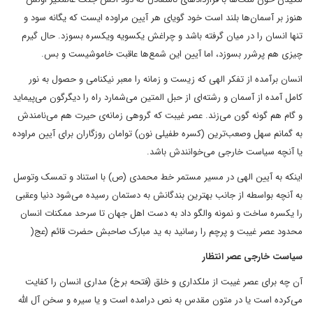
هنوز بر آسمان‌ها بلند است خود گویای هر آیین مراوده ایست که یگانه سود و
تنها انسان را در میان گرفته باشد و چراغش یکسویه ویکسره بسوزد. حال گیرم
چیزی هم پرشرر بسوزد، اما آیین این شمع‌ها عاقبت خاموشیست و بس.
انسان برآمده از تفکر الهی که زیست و زمانه را معبر نیکنامی و حصول به نور
کامل آمده از آسمان و رشته‌ای از حبل المتین می‌شمارد راه را دیگرگون می‌پیماید
و گام هم گونه گون می‌زند. عصر غیبت که گروهی زمانه‌ی حیرت هم می‌نامندش
به گمانم سهل وصعب‌ترین (کسره طفیلی نون) توامان روزگاران برای آیین مراوده
یا آنچه سیاست خارجی می‌خوانندش باشد.
اینکه به آیین الهی در مسیر مستمر خط محمدی (ص) با استناد و تمسک وتوسل
به آنچه بواسطه از جانب بهترین بندگانش به دستمان رسیده می‌شود دنیا وعقبی
را یکسره ساخت و نمونه والگو داد به دست اهل جهان تا سرحد ممکنات انسان
محدود عصر غیبت و پرچم را رسانید به ید مبارک صاحبش حضرت قائم (عج(
سیاست خارجی عصر انتظار
آن چه برای عصر غیبت از ملکداری و خلق (فتحه برخ) مداری انسان را کفایت
می‌کرده است یا در متون مقدس به نص درامده است و یا سیره و سخن آل الله