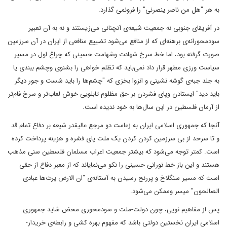
به هر "هل من ناصر ینصرنی" را فرونمی گذارد.
در آفریقای جنوبی نه جمعیت شیعه‌ی آنچنانی می‌زیستند و نه به آن تعبیر
سودمحورانه‌ی برهنه‌ای که از منافع می‌شود تضییع منافعی از ایران در آن سرزمین
صورت گرفته بود، اما خط سرخ شهادت وشهامت حسینی که چراغ اول در مسیر
سیاست ورزی مطهر قرار داد نمی‌باید که تظلم خواهی را بشنوی وچشم ببندی یا
به جلد جبه‌ی گوشه نشینی و انزوا بخزی که "چشم‌ها را باید شست و جور دیگر
باید دید" ایستادن وپای فشردن بر حق مظلوم تابلویی خوش لعاب‌تر و سرخ فام‌تر
از آرمان فلسطین در این سال‌ها به خود ندیده است.
آنجا که جمهوری اسلامی ایران به زعامت دو مرجع عالیقدر شیعه بر دفاع تمام قد
و تا سرحد از بی سرزمین کردن کردن یک ملت پای فشره و هزینه پرداخت کرده
است. کمتر توجه می‌شود که بیشتر جمعیت اعراب مسلمان فلسطین سنی مذهب
هستند و این باز خط نورانی حسینی را نکو می‌نمایاند که از معبر دفاع از حقی
است که مسیر سنگلاخ و پررنج رسیدن به آستانه‌ی "ان الارض یرث‌ها عبادی
الصالحون" میسر وممکن می‌شود.
پس از مفاهیم نویی، چون دولت-ملت و سودمحوری محض شاید جمهوری
اسلامی ایران نخستین دولتی باشد که مفهوم بهره کشی و رابطه‌ی خریدار-