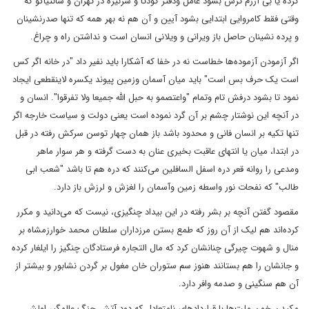
کرده یا بی آزرم ترش بشود عامل ودفتر کودتا و سرنیزه در تهران و سانتیاگو که
وقتی فقط کامروایی ابتدایی بشود آیین و آن هم نه بهر همه که تنها صدرنشینان
و پرده نشینان حاصل باز ویرانی و ویلانی انسان است و نداشتن راه و چراغ.
اگر آزمودن آزموده‌ها خطاست نه در خفا که آشکارا باید نفیر داد "در خانه اگر کس
است یک حرف بس است" باید میان آسمان وزمین پیوند یکسره لاینقطعی ایجاد
نمود تا بشود درفش تام وتمام "واعتصمو به حبل الله جمیعا ولا تفرقوا". انسان و
در آنچه این نوشتار چشم بر آن گرد نموده است یعنی دولت و سیاست خارجه اگر
تنها تکیه بر انسان فانی و محدود باشد باز همان چهار توسن سرکش رفته در قبل
در ابتدا، میان یا انتهای عاقبت بخیری عنان به دست گرفته و هر سوار ماهر
ومدعی را روانه قعر دره اسفل السافلین می‌کنند که دره هم تا باشد "شعب ابی
طالب" که نفحات نور واسطه زمین وآسمان را لغزش و لرزش باز دارد.
مقصود گفتن آنچه بر بشر رفته در این بیداد چنگیزی، نیست که می‌دانید و مکرر
کرده‌اند هم لیک از آن روز که طمع بستن مرزداران سلطان محمد خوارزمشاه بر
منال و شهوت چیرگی چنانشان کرد که مال التجاره فرستادگان چنگیز را ایلغار کرده
و جانشان را هم بستانند هنوز سم ستوران خان مغول بر گردن نشابور و بیشتر از
آن هم سنگینی و صدمه وافر دارد.
مکیدن خون ملت‌ها با قرارداد‌های نامتعادل که دود آتش جنگ عالمگیر اولش