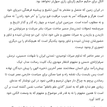
الکل برای حکیم حکیم زکریای رازی سهل‌تر نخواهد بود.
در ایران زمین که متصل و مفتخر به آیین تشیع و پیشینه فرهنگی دیرپای خود
است هرگز و هیچگاه "سر به جیب مراقبت فرو بردن" و "خر خود راندن" نه ممکن
و نه مطلوب آمده است. سرزمین ایران لمیده بر چهار راه گذر و گذار تاریخ و
سرچشمه تحولات تمدن‌ساز مسیر ساخت میراث بشر سرشت و سرنوشتی جز
نازیدن و یازیدن به میراث معنوی و ملی خود ندارد. این دو چندان تنیده و تناور و
حضورشان چندان تنیده و تناور وجود یکدیگر است که هیچکدام را بی دیگری
تصوری از وجود نیست.
در عصر حاضر که تداوم میراث توحیدی- تمدنی ایران با شهادت حسینی، نرمش
سرفرازانه‌ی حسنی و مفهوم انتظار مهدوی یک کلیت رسالت مدار، لیک
پیش‌درآمد برای انسان سعادتمند عصر آخرین ذخیره الهی را پیش دیدگان نهاده
است پس بایست یک نقشه راه و ضیا ممکن برای سیاست خارجی عصر غیبت تا
رساندن پرچم به چراغ دار جهان ترسیم و قلمی نمود در این نوشتار که مدعای
زیادی هم ندارد قلم که به اعتبار "الذی علم بالقلم" صاحب نفس گشته است بر آن
است تا همین مفهوم را نه به قدر قدر موضوع و مفهوم که به وسعت الکنی خود
بر کاغذ آورد.