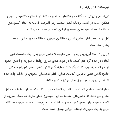
نویسنده: النار باینظراف
دیپلماسی ایرانی:
به گفته کارشناسان، حضور دمشق در اتحادیه کشورهای عربی
ممکن است در آینده نزدیک اتفاق بیفتد، زیرا اکثریت قریب به اتفاق کشورهای
منطقه از جمله، عربستان سعودی از این تصمیم حمایت می کنند.
قبل از هر چیز قطر، حامی اصلی مخالفان سوری، مخالف عادی سازی روابط با
بشار اسد است.
در روز 14 ماه آوریل، وزیران امور خارجه 9 کشور عربی برای یک نشست فوق
العاده در جده گرد هم آمدند تا در مورد عادی سازی روابط با سوریه و احیای حقوق
آن در اتحادیه عرب گفت وگو کنند. نمایندگان شش کشور عضو شورای همکاری
خلیج فارس یعنی بحرین، کویت، عمان، قطر، عربستان سعودی و امارات وارد جده
شدند. وزیران مصر، عراق و اردن نیز حضور داشتند.
عمار الاسد، معاون کمیته بین المللی اتحادیه عرب، گفت که احیای روابط با دمشق
نشان می دهد که کشورهای منطقه به این موضوع اذعان دارند که حذف سوریه از
اتحادیه عرب برای هیچ کس سودی نداشته است. پیوستن مجدد سوریه به نظام
عربی به یک ضرورت اجتناب ناپذیر تبدیل شده است.