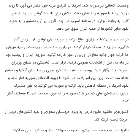
وضعیت انسانی در سوریه شد. امریکا بر شرکای عرب خود فشار می آورد تا روند
بهبود روابط با سوریه را کاهش دهند. تلاش برای نادیده گرفتن سوریه به طور
کلی، به روابط تجاری در منطقه آسیب می زند. افزون بر آن، دمشق را به حوزه
نفوذ سایر کشورها از جمله ایران سوق می دهد.
در دسامبر سال 2022، وزرای دفاع ترکیه و سوریه برای اولین بار از زمان آغاز
درگیری سوریه در مسکو دیدار کردند. در پایان ماه مارس، پایتخت روسیه میزبان
مذاکرات چهار جانبه معاونان وزیران امور خارجه ترکیه، سوریه، ایران و روسیه بود.
در ماه مه، قبل از انتخابات عمومی ترکیه، قرار است، نشستی در سطح وزیران
امور خارجه برگزار شود. روسیه مستقیما به عادی سازی روابط میان آنکارا و دمشق
علاقه مند است، زیرا این امر باعث می شود تا بهبود اقتصادی سوریه آغاز شود و
نفوذ امریکا در منطقه کاهش یابد. ترکیه و سوریه می توانند به طور مشترک
مبارزه با سازمان های کرد در خاک سوریه را که مورد حمایت امریکا هستند، آغاز
کنند.
کشورهای حاشیه خلیج فارس به ویژه، عربستان سعودی و بقیه کشورهای عربی از
امریکا فاصله گرفته اند.
نتایج سفر به جده تا حد زیادی، محرمانه خواهد ماند و بخش اصلی مذاکرات