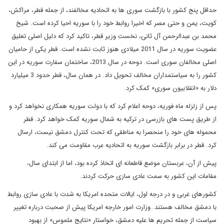
حداقل پنج کشور با بازگشت سوری ها به اتحادیه مخالفند، از جمله قطر، مراکش،
کویت، یمن و حتی مصر که اخیرا روابط خود را با سوریه احیا کرده است. شیخ
محمد بن عبدالرحمن آل ثانی، نخست وزیر قطر، تاکید کرد که دلیل اصلی تعلیق
عضویت سوریه در سال 2011 میلادی هنوز ثابت نشده است. قطر یکی از حامیان
اصلی مخالفان سوری است. دوحه در سال 2013، ساختمان سفارت سوریه در این
کشور را به سیاستمداران مخالف تحویل داد. در همان سال، قطر حدود 3 میلیارد
دلار به «انقلابیون سوری» کمک کرد.
پس از زلزله ماه فوریه، دوحه اعلام کرد که با دولت سوریه همکاری نخواهد کرد و
از طریق پست های بازرسی در ترکیه به شمال سوریه کمک خواهد کرد. قطر
محموله های خود را منحصرا به مناطقی که تحت کنترل دمشق نیست، ارسال
کرد. قطر در برابر بازگشت سوریه به اتحادیه عرب مقاومت می کند.
پیش از آن، عربستان موضع قاطعانه ای اتخاذ کرده بود، اما از ابتدای سال،
مقامات این کشور به سمت عادی سازی حرکت کردند.
کشورهای غربی و در درجه اول، ایالات متحده امریکا به شدت با عادی سازی روابط
با دمشق مخالف هستند. وزارت امور خارجه امریکا پیش از صحبت درباره تغییر
سیاست از جمله تحریم ها علیه دمشق، خواستار «نتایج ملموس» از بهبود