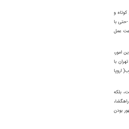
کوتاه و
-حتی با
رعت عمل
ن امور،
هران با
( اروپا
ت، بلکه
راهگشا،
ور بودن