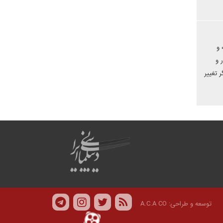
 و
 و
 تغییر
توسعه و طراحی:
A.C.A CO