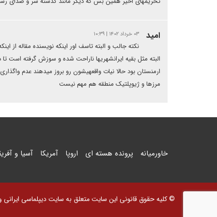
تحریمهای اخیر همین بس که دیگر مانند گذشته سر و صدای رسانه 
امید
۰۳ خرداد ۱۴۰۲ | ۱۰:۳۹
نکته جالب و البته تاسف اور اینکه نویسنده مقاله از ای
البته مثل بقیه ایرانشهریها ناراحت شده و سوزش گرفته است تا د
ارمنستان بود حالا نیات واقعهیشون رو بروز میدهند عدم واگذاری 
مرزها و ژیوپلتیک منطقه هم مهم نیست
خاورمیانه
پرونده هسته ای
اروپا
آمریکا
آسیا و آفریق
© کلیه حقوق قانونی این سایت متعلق به سایت دیپلماسی ایرانی و اس