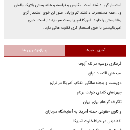
استعمار گری داشته است۔انگلیس و فرانسه و هلند وحتی بلژیک والمان
و۔۔همه مستعمرات داشتند کم وزیاد۔ هنوز ان خوی استعمار گری
وفاشیستی را دارند۔امریکا امپریالیست سرمایه دار است۔خوی
امپریالیستی با خوی استعمار گری تفاوت هائی دارد۔
آخرین خبرها
پر بازدیدترین ها
گرفتاری روسیه در تله آزوف
امیدهای اقتصاد عراق
دویست و پنجاه سالگی انقلاب آمریکا در ترازو
چهره‌های کلیدی دولت برنام
تلگراف گراهام برای ایران
واکاوی حقوقی حمله آمریکا به آسایشگاه سربازان
نقطه‌زنی در حیاط‌خلوت آمریکا