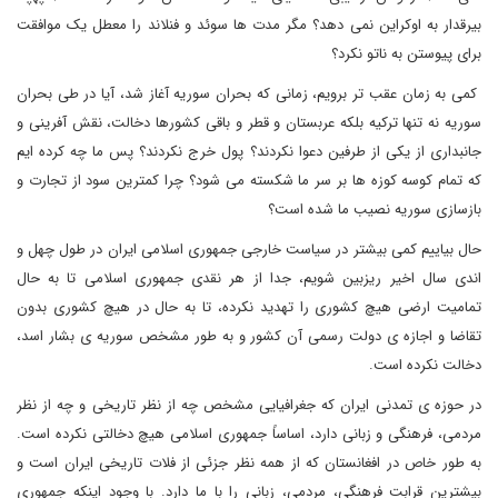
بیرقدار به اوکراین نمی دهد؟ مگر مدت ها سوئد و فنلاند را معطل یک موافقت
برای پیوستن به ناتو نکرد؟
کمی به زمان عقب تر برویم، زمانی که بحران سوریه آغاز شد، آیا در طی بحران
سوریه نه تنها ترکیه بلکه عربستان و قطر و باقی کشورها دخالت، نقش آفرینی و
جانبداری از یکی از طرفین دعوا نکردند؟ پول خرج نکردند؟ پس ما چه کرده ایم
که تمام کوسه کوزه ها بر سر ما شکسته می شود؟ چرا کمترین سود از تجارت و
بازسازی سوریه نصیب ما شده است؟
حال بیاییم کمی بیشتر در سیاست خارجی جمهوری اسلامی ایران در طول چهل و
اندی سال اخیر ریزبین شویم، جدا از هر نقدی جمهوری اسلامی تا به حال
تمامیت ارضی هیچ کشوری را تهدید نکرده، تا به حال در هیچ کشوری بدون
تقاضا و اجازه ی دولت رسمی آن کشور و به طور مشخص سوریه ی بشار اسد،
دخالت نکرده است.
در حوزه ی تمدنی ایران که جغرافیایی مشخص چه از نظر تاریخی و چه از نظر
مردمی، فرهنگی و زبانی دارد، اساساً جمهوری اسلامی هیچ دخالتی نکرده است.
به طور خاص در افغانستان که از همه نظر جزئی از فلات تاریخی ایران است و
بیشترین قرابت فرهنگی، مردمی، زبانی را با ما دارد. با وجود اینکه جمهوری