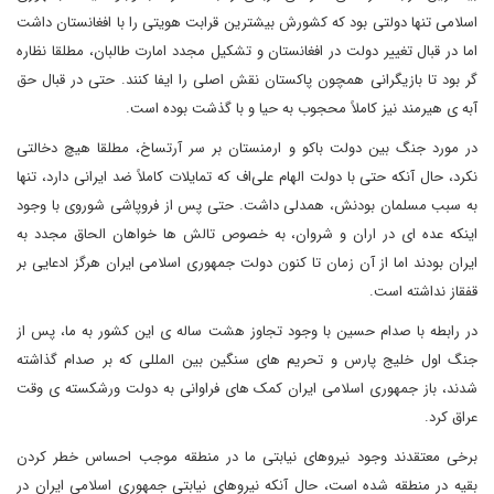
اسلامی تنها دولتی بود که کشورش بیشترین قرابت هویتی را با افغانستان داشت
اما در قبال تغییر دولت در افغانستان و تشکیل مجدد امارت طالبان، مطلقا نظاره
گر بود تا بازیگرانی همچون پاکستان نقش اصلی را ایفا کنند. حتی در قبال حق
آبه ی هیرمند نیز کاملاً محجوب به حیا و با گذشت بوده است.
در مورد جنگ بین دولت باکو و ارمنستان بر سر آرتساخ، مطلقا هیچ دخالتی
نکرد، حال آنکه حتی با دولت الهام علی‌اف که تمایلات کاملاً ضد ایرانی دارد، تنها
به سبب مسلمان بودنش، همدلی داشت. حتی پس از فروپاشی شوروی با وجود
اینکه عده ای در اران و شروان، به خصوص تالش ها خواهان الحاق مجدد به
ایران بودند اما از آن زمان تا کنون دولت جمهوری اسلامی ایران هرگز ادعایی بر
قفقاز نداشته است.
در رابطه با صدام حسین با وجود تجاوز هشت ساله ی این کشور به ما، پس از
جنگ اول خلیج پارس و تحریم های سنگین بین المللی که بر صدام گذاشته
شدند، باز جمهوری اسلامی ایران کمک های فراوانی به دولت ورشکسته ی وقت
عراق کرد.
برخی معتقدند وجود نیروهای نیابتی ما در منطقه موجب احساس خطر کردن
بقیه در منطقه شده است، حال آنکه نیروهای نیابتی جمهوری اسلامی ایران در