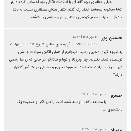
خیلی مقاله ی بچه گانه ای با اطلاعات ناکافی بود‌.احساس کردم دارم
انشا میخونم.ببخشید اینقد رک گفتم.انتظار بینش عمیقتری نسبت به دنیا
حداقل از طرف تحصیلکرده ی رشته ی علوم سیاسی رو داشتم
حسین پور
۱۰ مهر ۱۴۰۲ | ۱۸:۴۲
مقاله با سوالات و گزاره های جالبی شروع شد اما در نهایت
به نتیجه گیری عجیبی رسید. میتوانیم از همان الگوی سوالات چالشی
نویسنده کمک بگیریم: چرا ونزوئلا و کوبا و نیکارگوا در حالی که روابط رسمی
دیپلماتیک با ایالات متحده دارند مورد تحریم و دشمنی دولت آمریکا قرار
دارند؟
خسرو
۱۰ مهر ۱۴۰۲ | ۱۹:۲۳
با مطالعه ناکافی نوشته شده است با طرز فکر. و صحبت یک
دانشجوی ...
مهرزاد
۱۰ مهر ۱۴۰۲ | ۱۹:۲۵