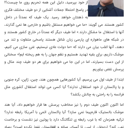
از خود بپرسید، دلیل این همه تحریم روی ما چیست؟!
در پاسخ احتمالا جملات آشنایی از دو طیف مختلف فکری
به ذهنتان خواهد رسید. یک طیف که عمدتاً در داخل
کشور هستند می گویند: «ما می خواهیم مستقل باشیم و خارجی ها نمی گذارند،
آنها با استقلال ما مشکل دارند.» اما طیف دیگر که عمدتاً در خارج کشور هستند و
در شبکه های ماهواره ای پارسی زبان شاغل هستند پاسخی متفاوت و تند می
دهند، آنها اغلب بیان می دارند که «ما دولت عادی نیستیم، غنی سازی می کنیم،
موشک داریم، برای بقیه تهدید هستیم و نظم جهان را به هم ریخته ایم!» سخنانی
از این دست بسیارند، اما در این جا می خواهیم برای هر دو طیف چند مثال و
پرسش نقض بیاوریم.
ابتدا از طیف اول می پرسیم، آیا کشورهایی همچون هند، چین، ژاپن، کره جنوبی
و یا پاکستان از خود استقلال ندارند؟ آیا کسی می تواند استقلال کشوری مثل
فرانسه را به راحتی به چالش بکشد؟
اما اکنون اکنون طیف دوم را نیز مخاطب پرسش ها قرار خواهیم داد، آیا هند
موشک بالستیک قاره‌پیما نمی سازد؟ آیا پاکستان اتمی با آمریکا رابطه ندارد؟
ترکیه همزمان که با غرب رابطه ی تنگاتنگ دارد با پوتین نیز نشست و برخاست
نمی کند؟ اردوغان از لیبی تا آسیای میانه و افغانستان نفوذ نکرده است؟ پهپاد