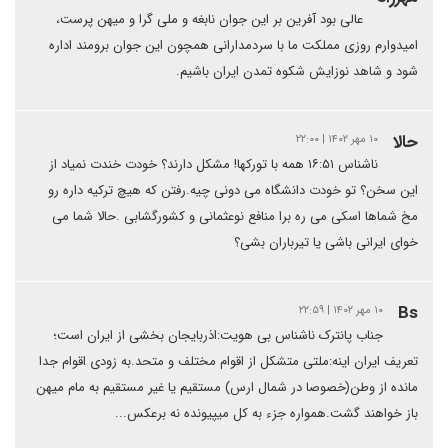
عالی بود آفرین بر این جوان نابغه و ملی گرا و میهن پرست،
امیدوارم روزی مملکت ما با سردمدارانی همچون این جوان برومند اداره
شود و شاهد نوزایش شکوه تمدن ایران باشیم.
حالا
۱۰ مهر ۱۴۰۲ | ۲۲:۰۰
ناشناس ۱۶:۵۱ همه با تورکها! مشکل دارند؟ خودت خندت نمیاد از
این سخن؟ تو خودت دانشگاه می دونی چیه.رفتن که هیچ ترکیه داره رو
مخ شماها اسکی می ره برا منافع نوعثمانی و کشورگشابی .حالا شما می
خوای ایرانی باشی یا تیرباران بشی؟
Bs
۱۰ مهر ۱۴۰۲ | ۲۲:۵۹
جناب پانترک ناشناس بی هویت:اذربایجان بخشی از ایران است؛
تعریف ایران اینه:ملتی متشکل از اقوام مختلف و متحد.به زودی اقوام جدا
مانده از وطن(خصوصا در شمال ارس) مستقیم یا غیر مستقیم به مام میهن
باز خواهند گشت.همواره جزء به کل میپیونده نه برعکس...