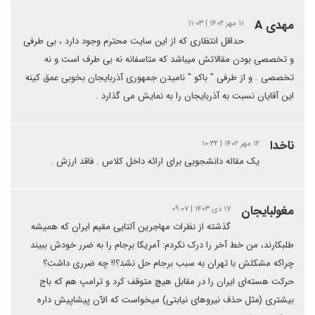
مهدی A
۱۱ مهر ۱۴۰۲ | ۱۱:۰۳
حداقل انتظاری که از این سایت محترم وجود دارد ، بی طرفی
و تخصصی بودن مقالاتش میباشد که متاسفانه نه بی طرف است و نه
تخصصی . و از طرفی " باکو " نامیدن جمهوری آذربایجان بخوبی عمق کینه
این آقایان نسبت به آذربایجان را به نمایش می گذارد .
ناخدا
۱۲ مهر ۱۴۰۲ | ۱۰:۳۲
یک مقاله دانشجویی برای ارائه داخل کلاس . فاقد ارزش .
مغولبایجان
۱۷ دی ۱۴۰۳ | ۰۹:۰۷
گذشته از نظرات مهاجرین آلتایی مقیم ایران که همیشه
طلبکارند، من خط آخر را درک نکردم: آمریکا برجام را به ضرر خودش ببیند
چراکه مشکلش با تهران به سبب برجام حل نشد؟!! چه ضرری داشت؟
حرکت هسته‌ای ایران را در مقابل هیچ متوقف کرد و ترامپ هم که باج
بیشتری (مثل حذف نیروهای نیابتی) میخواست که الآن پیشاپیش داره