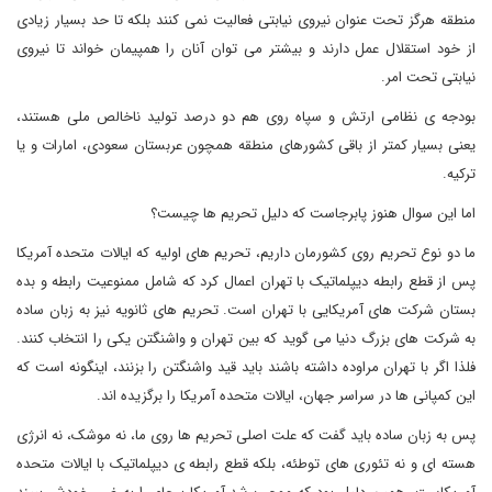
منطقه هرگز تحت عنوان نیروی نیابتی فعالیت نمی کنند بلکه تا حد بسیار زیادی
از خود استقلال عمل دارند و بیشتر می توان آنان را همپیمان خواند تا نیروی
نیابتی تحت امر.
بودجه ی نظامی ارتش و سپاه روی هم دو درصد تولید ناخالص ملی هستند،
یعنی بسیار کمتر از باقی کشورهای منطقه همچون عربستان سعودی، امارات و یا
ترکیه.
اما این سوال هنوز پابرجاست که دلیل تحریم ها چیست؟
ما دو نوع تحریم روی کشورمان داریم، تحریم های اولیه که ایالات متحده آمریکا
پس از قطع رابطه دیپلماتیک با تهران اعمال کرد که شامل ممنوعیت رابطه و بده
بستان شرکت های آمریکایی با تهران است. تحریم های ثانویه نیز به زبان ساده
به شرکت های بزرگ دنیا می گوید که بین تهران و واشنگتن یکی را انتخاب کنند.
فلذا اگر با تهران مراوده داشته باشند باید قید واشنگتن را بزنند، اینگونه است که
این کمپانی ها در سراسر جهان، ایالات متحده آمریکا را برگزیده اند.
پس به زبان ساده باید گفت که علت اصلی تحریم ها روی ما، نه موشک، نه انرژی
هسته ای‌ و نه تئوری های توطئه، بلکه قطع رابطه ی دیپلماتیک با ایالات متحده