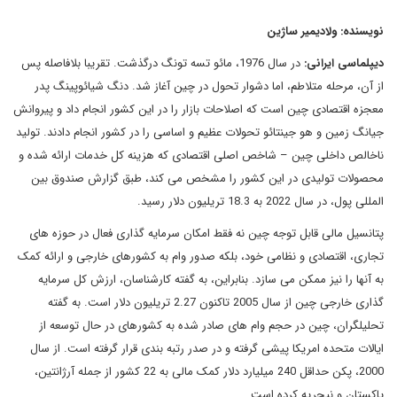
نویسنده: ولادیمیر ساژین
دیپلماسی ایرانی:
در سال 1976، مائو تسه تونگ درگذشت. تقریبا بلافاصله پس
از آن، مرحله متلاطم، اما دشوار تحول در چین آغاز شد. دنگ شیائوپینگ پدر
معجزه اقتصادی چین است که اصلاحات بازار را در این کشور انجام داد و پیروانش
جیانگ زمین و هو جینتائو تحولات عظیم و اساسی را در کشور انجام دادند. تولید
ناخالص داخلی چین – شاخص اصلی اقتصادی که هزینه کل خدمات ارائه شده و
محصولات تولیدی در این کشور را مشخص می کند، طبق گزارش صندوق بین
المللی پول، در سال 2022 به 18.3 تریلیون دلار رسید.
پتانسیل مالی قابل توجه چین نه فقط امکان سرمایه گذاری فعال در حوزه های
تجاری، اقتصادی و نظامی خود، بلکه صدور وام به کشورهای خارجی و ارائه کمک
به آنها را نیز ممکن می سازد. بنابراین، به گفته کارشناسان، ارزش کل سرمایه
گذاری خارجی چین از سال 2005 تاکنون 2.27 تریلیون دلار است. به گفته
تحلیلگران، چین در حجم وام های صادر شده به کشورهای در حال توسعه از
ایالات متحده امریکا پیشی گرفته و در صدر رتبه بندی قرار گرفته است. از سال
2000، پکن حداقل 240 میلیارد دلار کمک مالی به 22 کشور از جمله آرژانتین،
پاکستان و نیجریه کرده است.