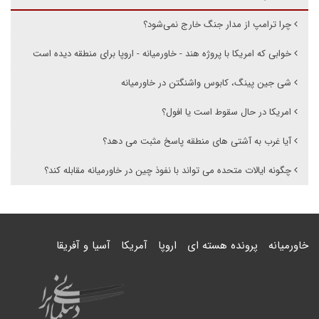
چرا ترامپ از مدار جنگ خارج نمی‌شود؟
خوابی که امریکا با پروژه هند - خاورمیانه - اروپا برای منطقه دیده است
شی جین پینگ، کابوس واشنگتن در خاورمیانه
امریکا در حال سقوط است یا افول؟
آیا غرب به آشتی های منطقه پاسخ مثبت می دهد؟
چگونه ایالات متحده می تواند با نفوذ چین در خاورمیانه مقابله کند؟
خاورمیانه
پرونده هسته ای
اروپا
آمریکا
آسیا و آفریقا