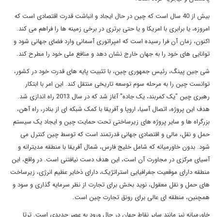
بیش از 40 سال است که چین در حال ایجاد و انباشت قدرت اقتصادی است که
امروزه، یا برابری با امریکا و یا حتی برتری در برخی زمینه ها را فراهم می کند.
اکنون، زمان آن فرا رسیده است که امپراتوری آسمانی وارد فضای جهانی شود و
توانایی های خود را به جهان خارج نشان دهد و منافع ملی خود را مطرح کند.
شی جین پینگ، رئیس جمهوری چین، با تثبیت پایه های قدرت خود در کشور،
توانست چین را به مرحله سوم توسعه تاریخی منتقل کند. این امر با ابتکار
رهبری چین "یک کمربند، یک جاده" آغاز شد که در سال 2013 راه اندازی شد.
هدف این پروژه، اتصال آسیا، اروپا و آفریقا با کمک شبکه ای از بنادر، راه آهن،
بزرگراه ها و سایر پروژه های زیرساختی تحت حمایت چین و ایجاد یک سیستم
حمل و نقل، مالی و اقتصادی جهانی قدرتمند است که توسط چین کنترل می
شود. بدون خاورمیانه که شامل خلیج فارس، شمال آفریقا با منطقه مدیترانه و
آسیای مرکزی در مجاورت آن است، این هدف دست نیافتنی است. در واقع، این
منطقه دارای موقعیت جغرافیایی استراتژیک، دارای ذخایر عظیم انرژی، زیرساخت
های حمل و نقل معقول، نوید بخش برای تجارت از نظر سرمایه گذاری و سود و
همچنین، منطقه ای عالی برای رونق تجارت چین است.
خاورمیانه نیز مانند سایر نقاط جهان در حال ورود به عصر جدیدی است. ترتا