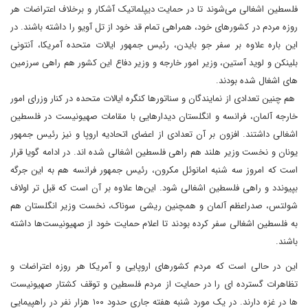
فلسطین اشغالی می‌شوند تا در حمایت دیپلماتیک آشکار و برخلاف اعتراضات هر
روزه مردم در کشورهای خود، همراهی تمام قد خود از تل آویو را داشته باشند. در
این باره علاوه بر سفر جو بایدن، رئیس جمهور ایالات متحده آمریکا، آنتونی
بلینکن و لوید آستین، وزیر امور خارجه و وزیر دفاع این کشور هم راهی سرزمین
های اشغال شده بودند.
هم چنین تعدادی از نمایندگان و سناتورها کنگره ایالات متحده در کنار وزرای امور
خارجه آلمان، فرانسه و انگلستان دیدارهایی با مقامات صهیونیست در فلسطین
اشغالی داشتند. افزون بر آن تعدادی از اعضای اتحادیه اروپا و نیز رئیس جمهور
یونان و نخست وزیر هلند هم راهی فلسطین اشغالی شده اند. در ادامه گویا قرار
است که امروز سه شنبه امانوئل مکرون، رئیس جمهور فرانسه هم به این جرگه
بپیوندد و راهی فلسطین اشغالی شود. این‌ها علاوه بر آن است که قبل تر اولاف
شولتس، صدراعظم آلمان و همچنین ریشی سوناک، نخست وزیر انگلستان هم
به فلسطین اشغالی سفر کرده بودند تا اعلام حمایت خود از صهیونیست‌ها داشته
باشند.
این در حالی است که مردم کشورهای اروپایی و آمریکا هر روزه اعتراضات و
تظاهرات گسترده ای را در حمایت از مردم فلسطین و توقف کشتار صهیونیست
ها در غزه دارند. در یک مورد شنبه هفته جاری حدود ۱۰۰ هزار نفر در راهپیمایی