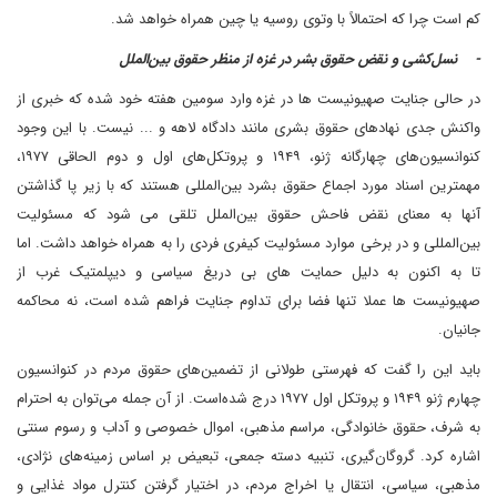
کم است چرا که احتمالاً با وتوی روسیه یا چین همراه خواهد شد.
- نسل‌کشی و نقض حقوق بشر در غزه از منظر حقوق بین‌الملل
در حالی جنایت صهیونیست ها در غزه وارد سومین هفته خود شده که خبری از
واکنش جدی نهادهای حقوق بشری مانند دادگاه لاهه و ... نیست. با این وجود
کنوانسیون‌های چهارگانه ژنو، ۱۹۴۹ و پروتکل‌های اول و دوم الحاقی ۱۹۷۷،
مهمترین اسناد مورد اجماع حقوق بشرد بین‌المللی هستند که با زیر پا گذاشتن
آنها به معنای نقض فاحش حقوق بین‌الملل تلقی می شود که مسئولیت
بین‌المللی و در برخی موارد مسئولیت کیفری فردی را به همراه خواهد داشت. اما
تا به اکنون به دلیل حمایت های بی دریغ سیاسی و دیپلمتیک غرب از
صهیونیست ها عملا تنها فضا برای تداوم جنایت فراهم شده است، نه محاکمه
جانیان.
باید این را گفت که فهرستی طولانی از تضمین‌های حقوق مردم در کنوانسیون
چهارم ژنو ۱۹۴۹ و پروتکل اول ۱۹۷۷ درج شده‌است. از آن جمله می‌توان به احترام
به شرف، حقوق خانوادگی، مراسم مذهبی، اموال خصوصی و آداب و رسوم سنتی
اشاره کرد. گروگان‌گیری، تنبیه دسته جمعی، تبعیض بر اساس زمینه‌های نژادی،
مذهبی، سیاسی، انتقال یا اخراج مردم، در اختیار گرفتن کنترل مواد غذایی و