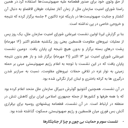
از حق وتوی خود برای صدور قطعنامه علیه صهیونیست‌ها استفاده کرد.در همین
راستا شورای امنیت سازمان ملل از زمان آغاز عملیات طوفان الاقصاو به دنبال آن
کشتار و جنایت صهیونیست‌ها در باریکه غزه تاکنون ۴ جلسه برگزار کرده که نتیجه
و خروجی خاصی در پی نداشته است.
بنا بر گزارش ایرنا اولین نشست غیرعلنی شورای امنیت سازمان ملل، یک روز پس
از عملیات نیروهای مقاومت فلسطین یعنی روز یکشنبه هشتم اکتبر (۱۶ مهرماه)
پشت درهای بسته برگزار و بدون هیچ نتیجه ای پایان یافت. دومین نشست
غیرعلنی شورای امنیت نیز ۱۳ اکتبر (۲۱ مهرماه) برگزار شد و باز هم بدون نتیجه
پایان یافت که در این نشست با توجه به اعلام رژیم صهیونیستی مبنی بر حمله
زمینی به نوار غزه در تلافی حملات نیروهای مقاومت، نسبت به سرازیر شدن
درگیری ها به کرانه باختری و لبنان ابراز نگرانی شده بود.
در آن نشست، همچنین آنتونیو گوترش دبیرکل سازمان ملل متحد اعلام کرده بود
که با همه طرفها و کشورها از جمله جمهوری اسلامی ایران برای کاهش تنش در
منطقه در ارتباط است. در آن نشست، قطعنامه پیشنهادی روسیه برای برقراری
آتش بس فوری میان فلسطین و رژیم صهیونیستی مسکوت گذاشته شده بود.
- نشست سوم و حمایت بی چون و چرا از جنایتکارها