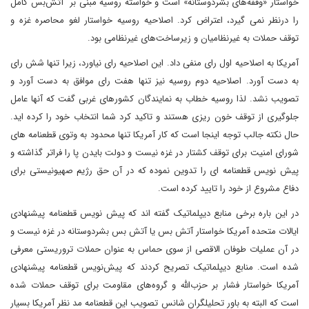
خواستار «وقفه‌های بشردوستانه» است و خواسته روسیه مبنی بر آتش‌بس کامل
را درنظر نمی گیرد، اعتراض کرد. اصلاحیه روسیه خواستار لغو محاصره غزه و
توقف حملات به غیرنظامیان و زیرساخت‌های غیرنظامی بود.
آمریکا به اصلاحیه اول رای منفی داد. این اصلاحیه رای نیاورد، زیرا تنها شش رای
به دست آورد. اصلاحیه دوم روسیه نیز تنها هفت رای موافق به دست آورد و
تصویب نشد. لذا روسیه خطاب به نمایندگان کشورهای غربی گفت که آنها عامل
جلوگیری از توقف خون ریزی هستند و تاکید کرد شما انتخاب خود را کرده اید.
حال نکته جالب توجه اینجا است که کار آمریکا تنها محدود به وتوی قطعنامه های
شورای امنیت برای توقف کشتار در غزه نیست و دولت بایدن پا را فراتر گذاشته و
پیش نویس قطعنامه ای را تدوین نموده که در آن حق رژیم صهیونیستی برای
دفاع مشروع از خود را تایید کرده است.
در این باره برخی منابع دیپلماتیک گفته اند که پیش نویس قطعنامه پیشنهادی
ایالات متحده آمریکا خواستار آتش بس یا آتش بس بشردوستانه در غزه نیست و
در آن عملیات طوفان الاقصی از سوی حماس به عنوان حملات تروریستی معرفی
شده است. منابع دیپلماتیک تصریح کردند که پیش‌نویس قطعنامه پیشنهادی
آمریکا خواستار فشار بر حزب‌الله و گروه‌های مقاومت برای توقف حملات شده
است که البته به باور تحلیلگران شانس تصویب این قطعنامه مد نظر آمریکا بسیار