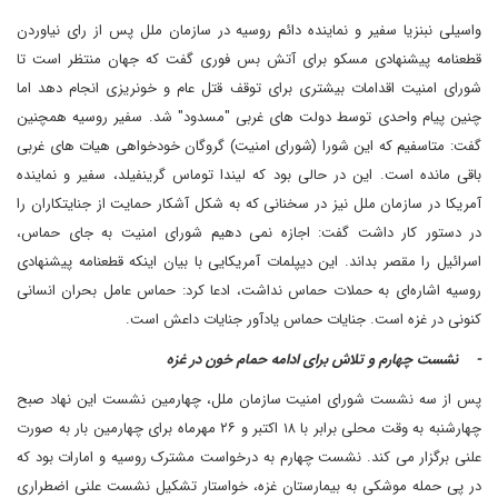
واسیلی نبنزیا سفیر و نماینده دائم روسیه در سازمان ملل پس از رای نیاوردن
قطعنامه پیشنهادی مسکو برای آتش بس فوری گفت که جهان منتظر است تا
شورای امنیت اقدامات بیشتری برای توقف قتل عام و خونریزی انجام دهد اما
چنین پیام واحدی توسط دولت های غربی "مسدود" شد. سفیر روسیه همچنین
گفت: متاسفیم که این شورا (شورای امنیت) گروگان خودخواهی هیات‌ های غربی
باقی مانده است. این در حالی بود که لیندا توماس گرینفیلد، سفیر و نماینده
آمریکا در سازمان ملل نیز در سخنانی که به شکل آشکار حمایت از جنایتکاران را
در دستور کار داشت گفت: اجازه نمی دهیم شورای امنیت به جای حماس،
اسرائیل را مقصر بداند. این دیپلمات آمریکایی با بیان اینکه قطعنامه پیشنهادی
روسیه اشاره‌ای به حملات حماس نداشت، ادعا کرد: حماس عامل بحران انسانی
کنونی در غزه است. جنایات حماس یادآور جنایات داعش است.
- نشست چهارم و تلاش برای ادامه حمام خون در غزه
پس از سه نشست شورای امنیت سازمان ملل، چهارمین نشست این نهاد صبح
چهارشنبه به وقت محلی برابر با ۱۸ اکتبر و ۲۶ مهرماه برای چهارمین بار به صورت
علنی برگزار می کند. نشست چهارم به درخواست مشترک روسیه و امارات بود که
در پی حمله موشکی به بیمارستان غزه، خواستار تشکیل نشست علنی اضطراری