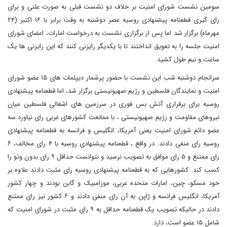
سومین نشست شورای امنیت بر خلاف دو نشست قبلی به صورت علنی و برای
رای گیری قطعنامه پیشنهادی روسیه عصر دوشنبه به وقت برابر با ۱۶ اکتبر (۲۴
مهرماه) برگزار شد اما پس از برگزاری نشست به درخواست امارات، اعضای شورای
امنیت جلسه را به تعویق انداختند تا با یکدیگر رایزنی کنند که این رایزنی ها یک
ساعت و نیم طول کشید.
سرانجام دوشنبه شب این نشست با حضور پرشمار دیپلمات های ۱۵ عضو شورای
امنیت و نمایندگان فلسطین و رژیم صهیونیستی برگزار شد، اما قطعنامه پیشنهادی
روسیه برای برقراری آتش بس فوری در سرزمین های اشغالی فلسطین میان
نیروهای مقاومت و رژیم صهیونیستی ، با ممانعت کشورهای غربی رای نیاورد.سه
عضو دائم شورای امنیت یعنی آمریکا، انگلیس و فرانسه به قطعنامه پیشنهادی
روسیه رای منفی دادند. در واقع ، قطعنامه پیشنهادی روسیه با ۴ رای مخالف، ۶
رای ممتنع و ۵ رای موافق به تصویب نرسید و نتوانست حداقل ۹ رای بدون وتو را
کسب کند. کشورهایی که به قطعنامه پیشنهادی روسیه رای مثبت دادند علاوه بر
خود مسکو، چین، امارات متحده عربی، موزامبیک و گابن بودند و چهار کشور
آمریکا، انگلیس فرانسه و ژاپن به آن رای منفی دادند و ۶ کشور نیز رای ممتنع
دادند در حالیکه تصویب یک قطعنامه حداقل به ۹ رای مثبت در شورای امنیت که
شامل ۱۵ عضو است، دارد.