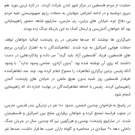
حمایت از مردم فلسطین در مرکز شهر لندن شرکت کردند. در تازه ترین مورد هم
دیروز دوشنبه و در ادامه اعتراض جهانیان به حملات رژیم صهیونیستی علیه مردم
بی دفاع غزه، خیابان‌ های برلین، رم، مارسی، سارایوو شاهد حضور راهپیمایانی
بود که خواهان آتش‌بس و ارسال کمک‌ به این باریکه جنگ زده بودند.
خبرگزاری ها نوشتند که صدها معترض در رم پایتخت ایتالیا خواهان توقف
حملات هوایی اسرائیل به غزه شدند. تظاهرکنندگان با به اهتزاز درآوردن پرچم
های فلسطین، فریاد "فلسطین آزاد باید گردد" سر داده و پلاکاردهایی در دست
داشتند که روی آن نوشته شده بود: "بدون آزادی، صلحی وجود ندارد". با وجود
آنکه پلیس برلین برگزاری تظاهرات را ممنوع اعلام کرده بود، چند صد تظاهرکننده
طرفدار فلسطین روز شنبه بدون هیچ مانعی در خیابان های پایتخت آلمان
راهپیمایی کردند. پلیس با احاطه تظاهرکنندگان در نهایت اجازه داد که راهپیمایی
انجام شود.
در پاسخ به فراخوان چندین انجمن، حدود ۱۰۰ نفر در نزدیکی بندر قدیمی مارسی
در جنوب فرانسه تجمع کرده و خواهان برقراری صلح بین اسرائیل و فلسطینیان
شدند. در سارایوو پایتخت بوسنی و هرزگوین نیز که چندین سال در جریان جنگ
داخلی دهه ۹۰ میلادی در محاصره و گلوله باران صرب ها قرار داشت، صدها نفر