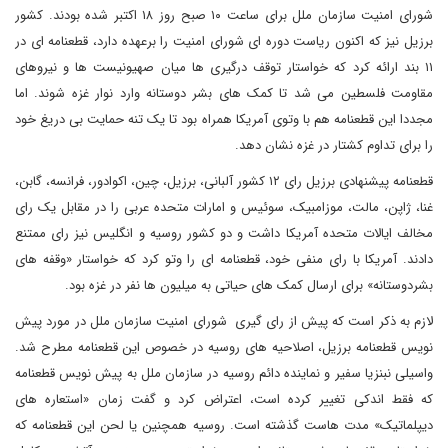
شورای امنیت سازمان ملل برای ساعت ۱۰ صبح روز ۱۸ اکتبر شده بودند. کشور
برزیل نیز که اکنون ریاست دوره ای شورای امنیت را برعهده دارد، قطعنامه ای در
۱۱ بند ارائه کرد که خواستار توقف درگیری ها میان صهیونیست ها و نیروهای
مقاومت فلسطین می شد تا کمک های بشر دوستانه وارد نوار غزه شوند. اما
مجددا این قطعنامه هم با وتوی آمریکا همراه بود تا یک تنه حمایت بی دریغ خود
را برای تداوم کشتار در غزه نشان دهد.
قطعنامه پیشنهادی برزیل رای ۱۲ کشور آلبانی، برزیل، چین، اکوادور، فرانسه، گابن،
غنا، ژاپن، مالت، موزامبیک، سوئیس و امارات متحده عربی را در مقابل یک رای
مخالف ایالات متحده آمریکا داشت و دو کشور روسیه و انگلیس نیز رای ممتنع
دادند. آمریکا با رای منفی خود، قطعنامه ای را وتو کرد که خواستار «وقفه های
بشردوستانه» برای ارسال کمک های حیاتی به میلیون ها نفر در غزه بود.
لازم به ذکر است که پیش از رای گیری شورای امنیت سازمان ملل در مورد پیش
نویس قطعنامه برزیل، اصلاحیه های روسیه در خصوص این قطعنامه مطرح شد.
واسیلی نبنزیا سفیر و نماینده دائم روسیه در سازمان ملل به پیش نویس قطعنامه
که فقط اندکی تغییر کرده است، اعتراض کرد و گفت زمان «استعاره های
دیپلماتیک» مدت هاست گذشته است. روسیه همچنین یا لحن این قطعنامه که