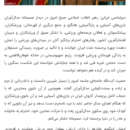
دیپلماسی ایرانی: رهبر انقلاب اسلامی صبح امروز در دیدار صمیمانه مدال‌آوران
بازی‌های آسیایی و پاراآسیایی هانگژو و جمع دیگری از قهرمانان، ورزشکاران،
پیشکسوتان و فعالان عرصه‌های ورزشی، با تشکر عمیق از ورزشکاران و مربیان
افتخارآفرین کشور، رفتارهای احترام برانگیز آنان در میدان‌های ورزشی را تجلی
دهنده چهره برجسته ملت ایران خواندند و با تاکید بر ضرورت رسیدگی مسئولان
به زندگی قهرمانان ورزشی افزودند: رژیم صهیونیستی در حادثه طوفان‌الاقصی به
دست حماس ضربه فنی شد و با همه جنایاتش نتوانسته این شکست سنگین را
جبران کند و در آینده هم نخواهد توانست.
حضرت آیت‌الله خامنه‌ای جلسه امروز را بسیار شیرین دانستند و با قدردانی از عزم
و اراده و سخت‌کوشی مدال‌آوران گفتند: هم‌چنین از آن بانوی محترمی که با
حجاب کامل پرچمدار کاروان ایران در بازی‌های آسیایی شد و آن بانوی ورزشکاری
که هنگام اهدای مدال حاضر نشد با مرد نامحرم دست بدهد و نیز آن بانویی که با
کودک خود روی سکوی مدال‌آوری رفت و با حرکت نمادین خود، احترام به خانواده
و مادر را در دنیا برجسته کرد، صمیمانه تشکر می‌کنم.
ایشان اینگونه رفتارها را دارای ارزشی معادل خود ورزش خواندند و افزودند: