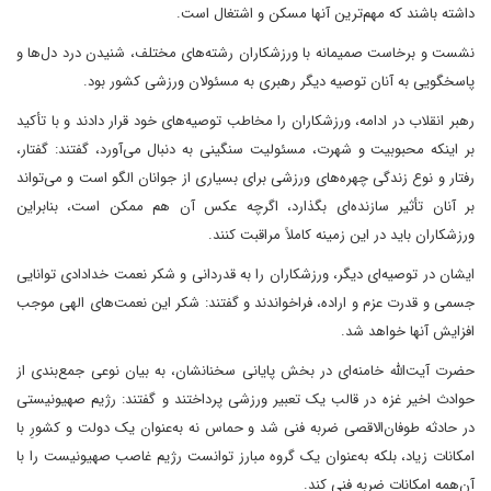
داشته باشند که مهم‌ترین آنها مسکن و اشتغال است.
نشست و برخاست صمیمانه با ورزشکاران رشته‌های مختلف، شنیدن درد دل‌ها و
پاسخگویی به آنان توصیه دیگر رهبری به مسئولان ورزشی کشور بود.
رهبر انقلاب در ادامه، ورزشکاران را مخاطب توصیه‌های خود قرار دادند و با تأکید
بر اینکه محبوبیت و شهرت، مسئولیت سنگینی به دنبال می‌آورد، گفتند: گفتار،
رفتار و نوع زندگی چهره‌های ورزشی برای بسیاری از جوانان الگو است و می‌تواند
بر آنان تأثیر سازنده‌ای بگذارد، اگرچه عکس آن هم ممکن است، بنابراین
ورزشکاران باید در این زمینه کاملاً مراقبت کنند.
ایشان در توصیه‌ای دیگر، ورزشکاران را به قدردانی و شکر نعمت خدادادی توانایی
جسمی و قدرت عزم و اراده، فراخواندند و گفتند: شکر این نعمت‌های الهی موجب
افزایش آنها خواهد شد.
حضرت آیت‌الله خامنه‌ای در بخش پایانی سخنانشان، به بیان نوعی جمع‌بندی از
حوادث اخیر غزه در قالب یک تعبیر ورزشی پرداختند و گفتند: رژیم صهیونیستی
در حادثه طوفان‌الاقصی ضربه فنی شد و حماس نه به‌عنوان یک دولت و کشورِ با
امکانات زیاد، بلکه به‌عنوان یک گروه مبارز توانست رژیم غاصب صهیونیست را با
آن‌همه امکانات ضربه فنی کند.