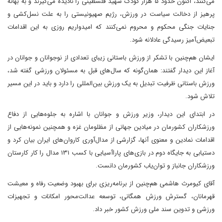
می‌کنند، اکنون حدود ۵ هزار کودک شهید فلسطینی را نادیده می‌گیرند و به بهانه
پرهیز از دخالت سیاست در ورزش، رژیم صهیونیستی را به علت نسل‌کشی و
جنایات جنگی محکوم و محروم نمی‌کنند که امیدواریم روزی به این اقدامات
تبعیض‌آمیز رسیدگی عادلانه شود.
ایشان هم‌چنین با تشکر از ورزش باستانی زیبای تعدادی از نوجوانان و جوانان در
آغاز این دیدار گفتند: همان‌گونه که سال‌های قبل به مسئولان ورزشی گفته شد،
ورزش باستانی ظرفیت تبدیل به یک ورزش بین‌المللی را دارد و باید در این مسیر
تلاش شود.
در ابتدای این دیدار، وزیر ورزش و جوانان با اشاره به جلوه‌هایی از دفاع
ورزشکاران کشورمان در میادین جهانی از مظلومان غزه و همچنین نمونه‌هایی از
اقدامات نمادین و معنوی آنها، گزارشی از مدال‌آوری کاروان‌های ایران بیان کرد و
دستیابی به جایگاه دوم در بازی‌های پاراآسیایی با کسب ۱۳۱ مدال را کار کارستان
ورزشکاران جانباز و توان‌یاب کشورمان دانست.
آقای کیومرث هاشمی هم‌چنین از برنامه‌ریزی برای بهبود وضعیت رفاه و معیشت
قهرمانان، گسترش ورزش همگانی، توسعه عدالت‌محور امکانات و تجهیزات
ورزشی و تدوین سند ملی ورزش کشور خبر داد.