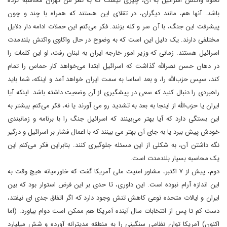
نحوه واکنش اسرائیل به آن، چیزی نیست که به نظر من تهران محاسبه کرده
باشد. آنها هم، مانند دیگران، در تقلای این هستند که همراه با چند و چون
پیشرفت این جنگ، با آن سر و کله بزنند. فکر می‌کنم این حملات ادامه دار دلایل
مختلفی دارند. یک دلیل این است که به وضوح در حال واکاوی واکنش بلندمدت
اسرائیل هستند. زمانی که وزیر امور خارجه ایران به لبنان رفت، او این کلمات را
در دهان حسن نصرالله گذاشت که اسرائیل ابتدا می‌خواهد کار حماس را تمام
کند، سپس حزب‌الله را، و بعد اساسا به سمت ایران خواهد آمد و اینکه، شما باید
راهبردی را دنبال کنید که سعی در پیشگیری از آن وضعیت داشته باشد. اینکه آیا
ایران یا حزب‌الله از اینجا به بعد به تشدید رو می آورند یا نه، فکر می‌کنم بیشتر به
این بستگی دارد که آیا بهتر می‌بینند که اسرائیل جنگ را با برنامه و زمانبندی
خودش پیش ببرد یا به جای آن بهتر می بینند که با اعمال فشار بر اسرائیل و درگیر
نگه داشتن آن، به شکلی از این مسئله جلوگیری کنند. بنابراین فکر می‌کنم این
یک محاسبه بسیار بلندمدت است.
دوم، پیش از ۷ اکتبر، مشاور امنیت ملی آمریکا گفت که خاورمیانه هیچ وقت به
این اندازه آرام نبوده است. این داوری، تا حدی بر این فرض استوار بود که بین
ایران و ایالات متحده نوعی کاهش تنش وجود دارد که اگر اتفاق جدی ای نیفتد،
دست کم تا پس از انتخابات سال آینده آمریکا هم ممکن است دوام بیاورد. (اما
اکنون) آمریکا توان نظامی سنگینی را به منطقه مدیترانه آورده و شش میلیارد