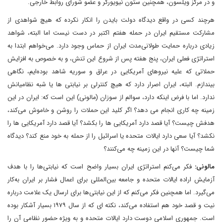
و در مرکز ویلسون، همچنین ستون نیویورکر و عضو شورای روابط خارجی.
هرچند کسی در واقع دیدگاه دولت بایدن را انکار نکرده که هیچ شواهدی از
مشارکت مستقیم ایران در حمله هفتم اکتبر در دست نیست اما البته، شواهد
زیادی درباره حمایت طولانی‌مدت ایران از حماس وجود دارد. می‌خواهم ابتدا به
استراتژی فعلی ایران، پنج هفته پس از شروع این تنش، و به خصوص به افزایش
حملاتی که علیه نیروهای آمریکایی در عراق و سوریه شاهد بوده‌ایم، نگاهی
بیندازم. البته، ایران اصرار دارد که هیچ کنترلی بر نیابتی ها یا شبه نظامیانش
ندارد. اما با فرض اینکه دارد، سوالم از سوزان (مالونی) این است که: ایران در این
زمینه چه کاری انجام می دهد؟ اگر کلید این حملات را روشن و خاموش می‌کند،
هدفش چیست؟ آیا قصد دارد آمریکایی ها را بکشد؟ آیا قصد دارد آمریکایی ها را
نکشد؟ آیا سعی دارد ایالات متحده یا اسرائیل را از حمله به خود منع کند؟ دیدگاه
شما چیست؟ آنها در این زمینه چه می‌کنند؟
مالونی:
فکر می‌کنم استراتژی ایران بسیار واضح است که نیابتی‌ها را با هدف
آزمایش اراده ایالات متحده و جامعه بین‌المللی برای اعمال فشار بر ایران به‌کار
می‌گیرد. اما همچنین فکر می‌کنم که از این نیابتی‌ها برای ارسال یک علامت درباره
نیت و قصد خود هم استفاده می‌کند، نکته ای که از سال ۱۹۷۹ بسیار آشکار بوده
است. جمهوری اسلامی دوست دارد ایالات متحده و به ویژه حضور نظامی آن را