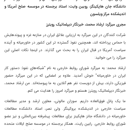
دانشگاه جان هاپکینگز، روبین وایت: استاد برجسته در موسسه صلح آمریکا و
اندیشکده مرکز ویلسون
مجری میزگرد: ارشاد محمد، خبرنگار دیپلماتیک رویترز
شرکت کنندگان در این میزگرد به ارزیابی علائق ایران در منازعه غزه و پیوندهایش
با حماس پرداخته اند، همچنین نفوذ گسترده تر این کشور در خاورمیانه و آینده
سیاست آمریکا در قبال ایران را به بحث می گذارند. در اینجا نکات اصلی این
میزگرد را می خوانید:
ارشاد محمد: به میزگرد شورای روابط خارجی به نام "شبکه‌های نفوذ: دستور کار
ایران در خاورمیانه" خوش آمدید. علاوه بر اعضایی که در این میزگرد حضور
فیزیکی دارند، بیش از دویست نفر هم آنلاین به ما پیوسته‌اند. من ارشاد محمد،
خبرنگار دیپلماتیک رویترز هستم و میزگرد امروز را هدایت می کنم.
ما یک پانل فوق‌العاده داریم. سوزان مالونی، معاون ارشد و مدیر مطالعات
سیاست خارجی در اندیشکده بروکینگز. ولی نصر، استاد دانشکده مطالعات
خاورمیانه در دانشگاه جانز هاپکینز برای مطالعات پیشرفته بین‌المللی و نیز عضو
شورای روابط خارجی. رابین رایت، همکار برجسته در موسسه صلح ایالات متحده