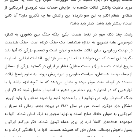
مورد ماهیت واکنش ایالات متحده به افزایش حملات علیه نیروهای آمریکایی از
هفته‌ی هفتم اکتبر به این سو دارید؟ این واکنش ها چه تأثیری دارد؟ آیا کافی
است؟ بیشتر باید باشد، کمتر باید باشد؟
رایت:
چند نکته مهم در اینجا هست. یکی اینکه جنگ بین کشوری به اندازه
نیوجرسی علیه قلمروی به اندازه فیلادلفیا، یک جنگ کوتاه است. جنگ بلندمدت
در نهایت رویارویی میان ایالات متحده و ایران است و تصمیم بزرگی که آنها باید
بگیرند این است که می خواهند تا کجا در مسیر بازداری، اقدامات ایذایی، اجبار به
خروج ایالات متحده و (در سمت مقابل) فشار بر ایران در گستره بزرگی از مسائل
از جمله برنامه هسته‌ای، سیاست خارجی و غیره پیش بروند. به نظرم پاسخ ایالات
متحده در کوتاه مدت موثر بوده و نشان می‌دهد که ما آنچه لازم باشد را با
ابزارهایی که در اختیار داریم انجام می دهیم تا اطمینان حاصل شود که اگر این
جنگ گسترش یابد می توانیم آن را محدود کنیم یا ضربه متقابل را وارد آوریم.
مشکل جای دیگری است. من در سال ۱۹۸۲ در بیروت بودم، زمانی که سربازان
آمریکایی به عنوان حافظ صلح‌ آمدند و نهایتا مجبور به ترک لبنان شدند. آنها به
مجموعه هدف‌های کاملاً تازه ای برای حمله تبدیل شدند. فکر می‌کنم ایرانیان
بسیار باهوش بوده‌اند، همان طور که همیشه هستند. آنها ما را غافلگیر کردند و به