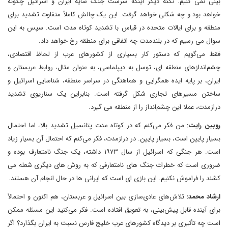
بینی نمی کنیم. نکته دیگر اینکه سرشت جنگ سایه ایران و اسرائیل چگونه
خواهد بود و چه شکلی خواهد گرفت. این یک چالش کاملاً متفاوت تشدید برای
منطقه و برای ایالات متحده در قیاس با تشدید کوتاه مدت است. سپس به این
سوال می رسیم که در بلندمدت چه اتفاقی برای منطقه رخ خواهد داد.
فقط می‌گویم که دستور کار بسیاری از کشورهای عرب از لحاظ اقتصادی،
چشم‌اندازهای منطقه ای، توسل به دیپلماسی، به عنوان مثال، روابط عربستان و
ایران، بر پایه ایده‌ همگرایی و هماهنگی در سراسر منطقه، شناسایی اسرائیل و
ساختن مسیرهای تجاری شکل گرفته است. بنابراین یک سناریوی تشدید
درازمدت، عملا این چشم‌انداز را از منطقه می گیرد.
روبین رایت:
من فکر می‌کنم که در کوتاه مدت پتانسیل تشدید بالا، اما احتمال
بسیار پایین است، بسیار پایین. در درازمدت، فکر می‌کنم که احتمال آن بسیار زیاد
است. هر جنگی که اسرائیل از سال ۱۹۷۳ داشته، یک جنگ نامتعارف بوده و
ضروری است که خطرات جنگ های نامتعارفی که به روش های دیگری شعله می
کشند را فراموش نکنیم. این بازی ای است که ایرانی ها در حال انجام آن هستند.
ارشاد محمد:
تلاش‌های عادی‌سازی بین اسرائیل و عربستان، هم اکنون و احتمالاً
برای آینده قابل پیش‌بینی، به تعویق افتاده است. فکر می‌کنید این مسئله ممکن
است چه تأثیری بر دیدگاه کشورهای عرب خلیج فارس نسبت به ایران بگذارد؟ اگر