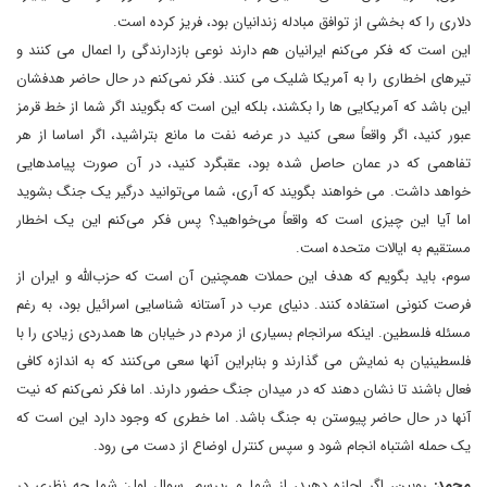
دلاری را که بخشی از توافق مبادله زندانیان بود، فریز کرده است.
این است که فکر می‌کنم ایرانیان هم دارند نوعی بازدارندگی را اعمال می کنند و
تیرهای اخطاری را به آمریکا شلیک می کنند. فکر نمی‌کنم در حال حاضر هدفشان
این باشد که آمریکایی ها را بکشند، بلکه این است که بگویند اگر شما از خط قرمز
عبور کنید، اگر واقعاً سعی کنید در عرضه نفت ما مانع بتراشید، اگر اساسا از هر
تفاهمی که در عمان حاصل شده بود، عقبگرد کنید، در آن صورت پیامدهایی
خواهد داشت. می خواهند بگویند که آری، شما می‌توانید درگیر یک جنگ بشوید
اما آیا این چیزی است که واقعاً می‌خواهید؟ پس فکر می‌کنم این یک اخطار
مستقیم به ایالات متحده است.
سوم، باید بگویم که هدف این حملات همچنین آن است که حزب‌الله و ایران از
فرصت کنونی استفاده کنند. دنیای عرب در آستانه شناسایی اسرائیل بود، به رغم
مسئله فلسطین. اینکه سرانجام بسیاری از مردم در خیابان ها همدردی زیادی را با
فلسطینیان به نمایش می گذارند و بنابراین آنها سعی می‌کنند که به اندازه کافی
فعال باشند تا نشان دهند که در میدان جنگ حضور دارند. اما فکر نمی‌کنم که نیت
آنها در حال حاضر پیوستن به جنگ باشد. اما خطری که وجود دارد این است که
یک حمله اشتباه انجام شود و سپس کنترل اوضاع از دست می رود.
محمد:
روبین، اگر اجازه دهید، از شما می‌پرسم. سوال اول: شما چه نظری در