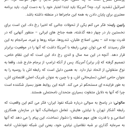
اسرائیل تشدید کرد، چه؟ آمریکا باید ابتدا اعتبار خود را به دست آورد، باید برنامه
معتبری برای پایان دادن به همه این ماجراها در منطقه داشته باشد.
رابین رایت:
فکر می کنم یکی از تحولات جالبی که اخیرا رخ داد، این است برای
نخستین بار در چهار دهه گذشته، همه جناح های ایرانی – منظور آنهایی که در
قدرت بوده اند – یعنی اصلاح طلبان، تندروها، میانه روها و غیره، سرانجام به این
فکر رسیدند که می توان نوعی رابطه با آمریکا داشت که آنها را در موقعیت برابرتر
قرار دهد. آنچه در این سه سال و اندی رخ داد این است که این نظامِ خاص،
تصمیم گرفته که (در برابر) آمریکا، پس از آنکه ترامپ از برجام خارج شد، واقعا به
نوع متفاوتی از اتحاد نیاز دارد. به همین دلیل است که رابطه اش با روسیه را به
عنوان حامی اصلی تسلیحاتی اش، و با چین به عنوان شریک اصلی اقتصادی اش،
به طور فزاینده ای مستحکم تر می کند. البته این روابط هنوز بسیار شکننده است
چرا که آنها به دلایل متفاوت بسیاری متحدان نامحتملی هستند.
مالونی:
در پاسخ به سوالی درباره شبکه نفوذ ایران؛ فکر می کنم این واقعیت که
رابطه آشکار تهران با نیابتی هایش، تعامل دیپلماتیک آنها در سازمان همکاری
اسلامی و با قدرت های مهم منطقه را دشوار نساخت، این پیام را می دهد که آنها
به سرمایه گذاری بر شبه نظامیان نیابتی خود، یعنی این شبکه نفوذشان، ادامه