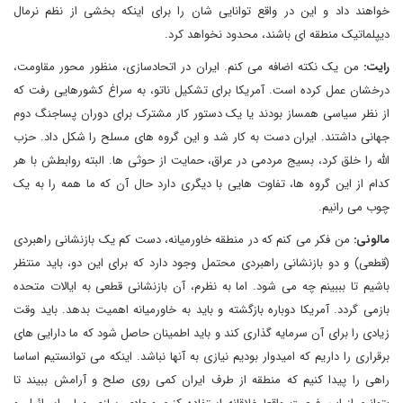
خواهند داد و این در واقع توانایی شان را برای اینکه بخشی از نظم نرمال
دیپلماتیک منطقه ای باشند، محدود نخواهد کرد.
رایت:
من یک نکته اضافه می کنم. ایران در اتحادسازی، منظور محور مقاومت،
درخشان عمل کرده است. آمریکا برای تشکیل ناتو، به سراغ کشورهایی رفت که
از نظر سیاسی همساز بودند یا یک دستور کار مشترک برای دوران پساجنگ دوم
جهانی داشتند. ایران دست به کار شد و این گروه های مسلح را شکل داد. حزب
الله را خلق کرد، بسیج مردمی در عراق، حمایت از حوثی ها. البته روابطش با هر
کدام از این گروه ها، تفاوت هایی با دیگری دارد حال آن که ما همه را به یک
چوب می رانیم.
مالونی:
من فکر می کنم که در منطقه خاورمیانه، دست کم یک بازنشانی راهبردی
(قطعی) و دو بازنشانی راهبردی محتمل وجود دارد که برای این دو، باید منتظر
باشیم تا بببینم چه می شود. اما به نظرم، آن بازنشانی قطعی به ایالات متحده
بازمی گردد. آمریکا دوباره بازگشته و باید به خاورمیانه اهمیت بدهد. باید وقت
زیادی را برای آن سرمایه گذاری کند و باید اطمینان حاصل شود که ما دارایی های
برقراری را داریم که امیدوار بودیم نیازی به آنها نباشد. اینکه می توانستیم اساسا
راهی را پیدا کنیم که منطقه از طرف ایران کمی روی صلح و آرامش ببیند تا