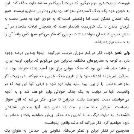
فهرست اولویت‌های مهم دیگری که دولت آمریکا در منطقه دارد، حذف کند. این
به خودی خود یک جنگ گسترده‌تر نخواهد بود یعنی بدترین سناریو نیست. هنوز
یک احتمال ممکن است اما وضعیتی است که به خودی خود به معنی دست به
گریبان ماندن با یک خاورمیانه ناپایدار است که همچنان ایالات متحده در آن
نقش تعیین کننده ای خواهد داشت، چیزی که فکر می‌کنم هیچ کس واقعاً آن را
به حساب نیاورده باشد.
ولی نصر:
خوب، فکر می‌کنم سوزان درست می‌گوید. اینجا چندین درصد وجود
دارد، با توجه به سناریوهای مختلف. بنابراین من می‌گویم که، برآورد اولیه ایران،
و شاید حزب‌الله، این بود که جنگ هوایی برای غزه آسیب‌زننده خواهد بود، اما
اسرائیل نمی‌تواند اهداف خود را از طریق جنگ هوایی محقق کند. در نهایت، اگر
بخواهد حماس را از بین ببرد، باید وارد غزه شود و فرض آنها این بود که در
واقعیت، آنها در نهایت به یک جنگ طولانی وارد خواهند شد و به آنچه
می‌خواهند، دست نخواهند یافت. بنابراین تا حدی، فکر می‌کنم که الآن سوال
اینجاست. اسرائیل حالا مصمم است که نشان دهد آنها سنجش اشتباهی
داشته‌اند. به عبارت دیگر، ما تا آخرین حد ممکن پیش خواهیم رفت و حماس را
نابود خواهیم کرد. فکر می‌کنم که ماشه واقعی اینجاست.
همچنین در تفکر ایران و تفکر حزب‌الله، تفاوتی بین حماس به عنوان یک