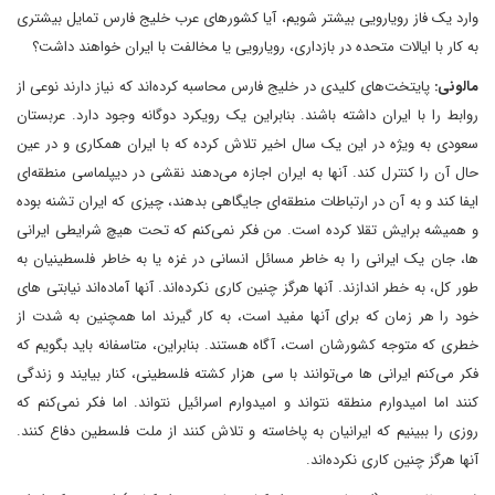
وارد یک فاز رویارویی بیشتر ‌شویم، آیا کشورهای عرب خلیج فارس تمایل بیشتری
به کار با ایالات متحده در بازداری، رویارویی یا مخالفت با ایران خواهند داشت؟
مالونی:
پایتخت‌های کلیدی در خلیج فارس محاسبه کرده‌اند که نیاز دارند نوعی از
روابط را با ایران داشته باشند. بنابراین یک رویکرد دوگانه وجود دارد. عربستان
سعودی به ویژه در این یک سال اخیر تلاش کرده که با ایران همکاری و در عین
حال آن را کنترل کند. آنها به ایران اجازه می‌دهند نقشی در دیپلماسی منطقه‌ای
ایفا کند و به آن در ارتباطات منطقه‌ای جایگاهی بدهند، چیزی که ایران تشنه بوده
و همیشه برایش تقلا کرده است. من فکر نمی‌کنم که تحت هیچ شرایطی ایرانی
ها، جان یک ایرانی را به خاطر مسائل انسانی در غزه یا به خاطر فلسطینیان به
طور کل، به خطر اندازند. آنها هرگز چنین کاری نکرده‌اند. آنها آماده‌اند نیابتی های
خود را هر زمان که برای آنها مفید است، به کار گیرند اما همچنین به شدت از
خطری که متوجه کشورشان است، آگاه هستند. بنابراین، متاسفانه باید بگویم که
فکر می‌کنم ایرانی ها می‌توانند با سی هزار کشته فلسطینی، کنار بیایند و زندگی
کنند اما امیدوارم منطقه نتواند و امیدوارم اسرائیل نتواند. اما فکر نمی‌کنم که
روزی را ببینیم که ایرانیان به پاخاسته و تلاش کنند از ملت فلسطین دفاع کنند.
آنها هرگز چنین کاری نکرده‌اند.