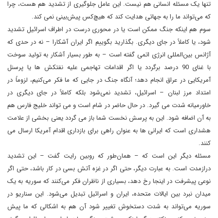
تنها یک مسئله انسانی هم نیست. این عامل جلوگیری از تشدید هم هست، چرا
که می‌تواند ما را به جهاتی هدایت کند که هیچ‌کس پیش‌بینی نمی کند.
سوم هم اینکه جنگ ممکن است یا در محوری درست در اطراف اسرائیل تشدید
شود، یا کاملاً در جای دیگری. بگذارید بگوییم اگر ایران آشکارا – نه در حدی که
آژانس بین‌المللی انرژی اتمی گفته است – به طور بسیار آشکار به تولید سوخت
با غنای 90 درصد برگردد یا اگر اقدامات تهاجمی علیه نفتکش ها یا پرسنل
آمریکایی در عراق انجام دهد؛ آنگاه جنگ در جایی که ما فکر می‌کنیم، لزوماً در
امتداد مرز لبنان – اسرائیل، تشدید نمی‌شود بلکه کاملاً در جای دیگری در
خاورمیانه شدت می گیرد. در حال حاضر در شام است و می تواند خلیج فارس هم
به آن اضافه شود. این به پرسش نخست شما باز می گردد یعنی بخشی از علامت
هشداری است که ایرانی ها به عنوان راهی برای بازداری اقدام آمریکا ارسال می
کنند.
مسئله دیگر این است که – همان‌طور که روبین رایت گفت – این تشدید
درازمدت است. به عبارت دیگر، حتی اگر در غزه آتش بسی در کار باشد، حتی اگر
نوعی پیشرفت در اینجا رخ دهد، بسیاری از ناظران فکر می‌کنند که سوریه به یک
میدان نبرد بین ایالات متحده، ایران و اسرائیل تبدیل می‌شود. این سناریو در
سوریه می‌تواند به شدت دستخوش تغییر شود آن هم به اشکالی که ما پیش