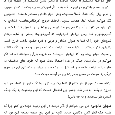
جای مواجهه مستقیم با ایالات متحده یا درگیر شدن مستقیم در منطقه غزه یا
درگیری سطح بالاتری در این جنگ، به سراغ آمریکایی‌هایی رفته‌اند که در سوریه
و عراق برای یک هدف کاملاً متفاوت، یعنی مهار داعش مستقر هستند. همچنین
فکر می‌کنم هدف آنها، همانند بیروت، تحقق خروج آمریکایی‌هاست: فشاری به
آنها وارد می‌کنید و آمریکا نمی‌خواهد نیروهای بیشتری را گسیل کند یا خود را
آسیب‌پذیرتر کند. پس ایرانیان امیدوارند که آمریکایی‌ها بخشی یا شاید بیشتر
نیروهای خود را که تنها به عنوان مشاور و مربی و غیره حضور دارند، خارج کنند.
بنابراین فکر می‌کنم، در کوتاه مدت، ایالات متحده در مهار و محدود نگه داشتن
وضعیت موفق بوده چرا که ایرانیان می‌دانند که هزینه بزرگی خواهند داد اما فکر
می‌کنم در درازمدت، جنگ در غزه احتمالاً باعث ‌شود که طرف های مختلف در
خاورمیانه، ایالات متحده و اسرائیل در یک سو و ایران و متحدان آن در سوی
دیگر، به سرعت در مسیر برخوردهایی در آینده حرکت کنند.
ارشاد محمد:
من از هر کدام از شما یک پرسش روشنگر دارم. از شما، سوزان،
شروع می‌کنم. به نظر شما چقدر این احتمال هست که این وضعیت به یک جنگ
گسترده‌تر بینجامد و به چه دلیل؟
سوزان مالونی:
من می خواهم از ذکر درصد در این زمینه خودداری کنم چرا که
شبیه یک قمار لاس وگاسی است. آنچه در این پنج هفته دیدیم این بود که