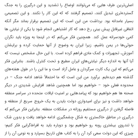
اصلی‌ترین طرف هایی که می‌توانند اوضاع را تشدید و این درگیری را به جنگ
گسترده‌تری تبدیل کنند، تصمیم گرفتند که که این کار را نکنند. و این تصمیمی
بسیار عامدانه بود. برداشت من این است که این تصمیم برقرار بماند مگر آنکه
اتفاقی غیرقابل پیش بینی رخ دهد که کار اشتباهی انجام شود یا یکی از نیابتی ها
کمی خودسرانه عمل کند. همچنین فکر می‌کنم که در اینجا به ویژه باید نگران
حوثی‌ها در یمن باشیم، زیرا ایران به وضوح از آنها حمایت کرده و برایشان
آموزش، تجهیزات و کمک مادی فراهم کرده است. با این حال مشخص نیست که
آیا آنها به اندازه دیگر نیابتی‌های ایران مطیع و تحت کنترل باشند. بنابراین فکر
می‌کنم که این یک کارت سرگردان و عامل آزاد است و ما این را در طول هفته‌های
گذشته هم دیده‌ایم. برآورد من این است که ما احتمالاً شاهد ادامه جنگ – در
محدوده فعلی خود – خواهیم بود اما همچنین شاهد افزایش شدیدی در دیگر
صحنه ها هم خواهیم بود که پیامدهایی بر امنیت ایالات متحده در سراسر منطقه
خواهد داشت و نیز برای امیدواری دولت بایدن به یک خروج سریع از منطقه و
فاصله گرفتن از درگیری مستقیم روزانه در مشکلات منطقه. بنابراین فکر می‌کنم که
درگیری در مناطق خاکستری به شکل چشمگیری ادامه خواهد یافت و بدون شک
با تندروی بیشتری روبه رو خواهیم بود و دوباره باید به افراط‌گرایی فکر کنیم؛
چیزی که این دولت سعی کرد آن را به کتاب های تاریخ بسپارد و به نوعی آن را از