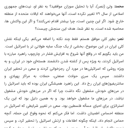
محمد:
ولی (نصر)، آیا با تحلیل سوزان موافقید؟ به نظر او، نیت‌های جمهوری
اسلامی از سال ۷۹ تغییر نکرده است، آنها می‌خواهند که ایالات متحده از منطقه
خارج شود. اگر این چنین است، چرا بیشتر اقدام نمی‌کنند؟ و اگر این واکنش ها،
محاسبه شده است، به نظر شما، هدف این سنجش چیست؟
نصر:
بطور کلی موافق هستم. فقط چند نکته را اضافه می‌کنم. یکی اینکه نقش
کلی ایران در این موضوع، بخشی از یک جنگ سایه طولانی تر با اسرائیل است.
من باید بگویم که در واقع آنها شروع به افزایش فشار در چارچوب راهبرد مبارزه با
اسرائیل کردند، به ویژه پس از کشته شدن دانشمند هسته‌ای خود در ایران، و به
ویژه روشی که اسرائیلی‌ها در مورد آن رجزخوانی کردند و سعی در تحقیر ایران
داشتند. سپس یک سری حوادث صنعتی، حملات به مراکز پهپادی و
سانتریفیوژهای ایران رخ داد. این راهبرد همیشگی ایران بوده که باید اسرائیل را
در مرزهای خودش مشغول نگه داشت چرا که اگر در مرزهای خودش مشغول
نباشد، در مرزهای ما مشغول خواهد بود. و به همین دلیل بود که این یک
استراتژی برای احیای مسأله فلسطین بود، سعی در تغییر شرایطی که اسرائیل در
منطقه احساس اطمینان داشت. اما فکر می‌کنم که نحوه وقوع این حمله، آنچه
حماس انجام داد، اینکه چگونه اطلاعات و ارتش اسرائیل را تحقیر کرد، و سپس