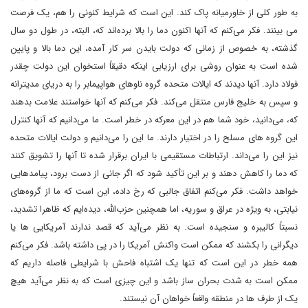
به طور کلی از خاورمیانه پاک کند. این است که شرایط کنونی را هم، یک فرصت
می بینند. فکر می‌کنم که آنها اکنون دما را بالا برده‌اند که، البته، در طول دو سال
گذشته، به خصوص از زمانی که دولت بایدن سر کار آمده، این دما بالا و پایین
شده است به عنوان روشی برای ارزیابی اینکه دقیقاً استخوان این دولت چقدر
فولاد دارد. آنها دیدند که ایالات متحده گروه‌ ناوهای هواپیمابر را به دریای مدیترانه
و سپس به خلیج فارس منتقل می‌کند. فکر می‌کنم که آنها ‌خواستند علامت بدهند
که، می‌دانید، خود شما هم در این معرکه در خطر است. ما می‌دانیم که آنها کنترل
این گروه های مسلح را در اختیار دارند. ما این را می‌دانیم و دولت ایالات متحده
نیز این را می‌داند. ارتباطات مستقیمی با ایران برقرار شده تا آنها را تشویق کنند
که دما را کاهش دهند و بر این تأکید شود که اگر جانی از دست برود، پیامدهایی
خواهد داشت. فکر می‌کنم اتفاق جالبی که رخ داده، این است که ما از گروه‌های
نیابتی، به ویژه در عراق و سوریه، اما همچنین حزب‌الله، دیده‌ایم که ظاهرا تشدید،
نسبتاً کالیبره و سنجیده است. به نظر می‌آید که قصد ندارند آمریکایی ها یا
دیگرانی را بکشند که ممکن است واکنش آمریکا را در پی داشته باشد. فکر می‌کنم
همه خطر در این است که تنها یک اشتباه فاحش با شرایطی فاصله داریم که
ممکن است به شدت بحران ساز باشد و این چیزی است که به نظر می‌آید هیچ
یک از طرف ها در منطقه واقعاً خواهان آن نیستند.