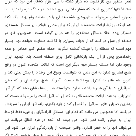
نصر:
منظور من (از تفاوت ده هزار کشته با سی هزار کشته) این بود که ایران
احتمالاً تنها کشوری است که فشار داخلی برای دخالت در جنگ غزه را ندارد. اما
بحران انسانی می‌تواند سناریوهای ناشناخته ای را در منطقه رقم بزند. یک نکته
هم اینکه، روابط ایالات متحده و ایران که برای مدتی طولانی بر مسائل هسته‌ای
متمرکز بوده، حالا مسائل منطقه‌ای را هم در بر گرفته است. همچنین، آنها در
منطقه ای عمل می‌کنند که از جهات بسیاری با گذشته متفاوت خواهد بود. بسیار
مهم است که منطقه را با عینک گذشته ننگریم. حمله هفتم اکتبر حماس و همه
رخدادهای پس از آن یک بازنشانی کامل برای منطقه است. بله، تهدید ایران
وجود دارد اما مسئله بسیار مهم دیگر این است که ایالات متحده اکنون در واقع
هیچ اعتباری ندارد به این دلیل که نتوانست وقوع این رخداد را پیش بینی کند و
اکنون هم قادر به کنترل رویدادها نیست. آمریکا هیچ برنامه ای را که حتی
اسرائیلی ها با آن همراه باشند، ندارد. نتوانسته به عرب‌ها نشان دهد که اگر آنها
امتیازاتی بدهند، ایالات متحده قادر به کنترل اسرائیل است یا می‌تواند دست کم
بدترین ضربان های اسرائیل را کنترل کند و باید بگویم، بله، آنها ایران را سرزنش
می‌کنند اما همچنین می دانند که تمام این مسائلِ افراط‌گرایی و غیره فقط توسط
ایران به پیش رانده نمی شود. می بینند که آنچه در غزه اتفاق می‌افتد نیز
می‌تواند آنها را به خطر اندازد. وقتی صبحت از بازدارندگی ایران می شود این
پرسش مطرح است که چه کسی، طرف دیگر ماجرا را مهار خواهد کرد؟ اگر