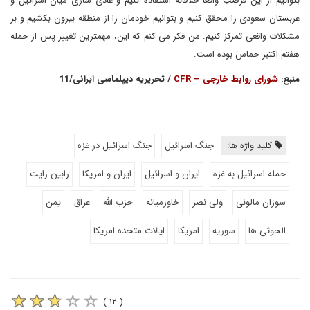
بتوانیم از این فرصتِ واقعا خلاقانه استفاده کنیم و عادی سازی میان اسرائیل و
عربستان سعودی را محقق کنیم و بتوانیم خودمان را از منطقه بیرون بکشیم و بر
مشکلات واقعی تمرکز کنیم. من فکر می کنم که این، مهمترین تغییر پس از حمله
هفتم اکتبر حماس بوده است.
منبع:
شورای روابط خارجی – CFR
/ تحریریه دیپلماسی ایرانی/11
کلید واژه ها:
جنگ اسرائیل
جنگ اسرائیل در غزه
حمله اسرائیل به غزه
ایران و اسرائیل
ایران و امریکا
رابین رایت
سوزان مالونی
ولی نصر
خاورمیانه
حزب الله
عراق
یمن
الحوثی ها
سوریه
امریکا
ایالات متحده امریکا
( ۱۲ )