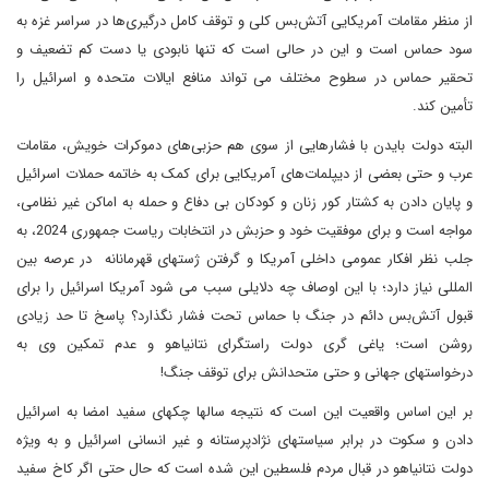
از منظر مقامات آمریکایی آتش‌بس کلی و توقف کامل درگیری‌ها در سراسر غزه به
سود حماس است و این در حالی است که تنها نابودی یا دست کم تضعیف و
تحقیر حماس در سطوح مختلف می تواند منافع ایالات متحده و اسرائیل را
تأمین کند.
البته دولت بایدن با فشارهایی از سوی هم حزبی‌‎های دموکرات خویش، مقامات
عرب و حتی بعضی از دیپلمات‌های آمریکایی برای کمک به خاتمه حملات اسرائیل
و پایان دادن به کشتار کور زنان و کودکان بی دفاع و حمله به اماکن غیر نظامی‌،
مواجه است و برای موفقیت خود و حزبش در انتخابات ریاست جمهوری 2024، به
جلب نظر افکار عمومی داخلی آمریکا و گرفتن ژستهای قهرمانانه در عرصه بین
المللی نیاز دارد؛ با این اوصاف چه دلایلی سبب می شود آمریکا اسرائیل را برای
قبول آتش‌بس دائم در جنگ با حماس تحت فشار نگذارد؟ پاسخ تا حد زیادی
روشن است؛ یاغی گری دولت راستگرای نتانیاهو و عدم تمکین وی به
درخواستهای جهانی و حتی متحدانش برای توقف جنگ!
بر این اساس واقعیت این است که نتیجه سالها چکهای سفید امضا به اسرائیل
دادن و سکوت در برابر سیاستهای نژادپرستانه و غیر انسانی اسرائیل و به ویژه
دولت نتانیاهو در قبال مردم فلسطین این شده است که حال حتی اگر کاخ سفید