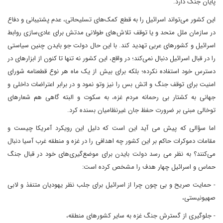
پایان جنگ دارد.
این کشور می‌تواند اسرائیل را به قطع کمک‌های تسلیحاتی، عدم پشتیبانی و دفاع
در سازمان ملل متحد و یا توقف تلاش‌های طولانی مدتش برای عادی‌سازی روابط
اسرائیل و کشورهای عربی تهدید کند. با این حال دولت جو بایدن چنین سیاستی
را در قبال اسرائیل دنبال نمی‌کند؛ در واقع، این کشور نه تنها تا کنون از ابزارهای در
دسترس خود استفاده نکرده؛ بلکه برای بیش از یک ماه هر نوع قطعنامه شورای
امنیت برای توقف جنگ و اتش بس را نیز وتو نمود و در برابر اعتراضات داخلی و
جهانی به کشتار بی رحمانه مردم غزه، به سکوت و البته گاهی هم شعارهای
توخالی مبنی بر ضرورت حفظ جان غیرنظامیان بسنده کرد.
اما سؤالی که پیش می آید این است که دلیل این رویکرد آمریکا چیست و
مقامات دموکرات حاکم بر این کشور چه اهدافی را در غزه و منطقه غرب آسیا دنبال
می‌کنند؟ به نظر می رسد دولت بایدن برای موضع‌گیری‌های خود در قبال جنگ
حماس و اسرائیل چهار هدف را مشخص کرده‌ است:
- حمایت صریح و بی چون چرا از اسرائیل برای جلب نظر یهودیان متنفذ و لابی
صهیونیستی،
- جلوگیری از گسترش جنگ غزه به سایر کشورهای منطقه،