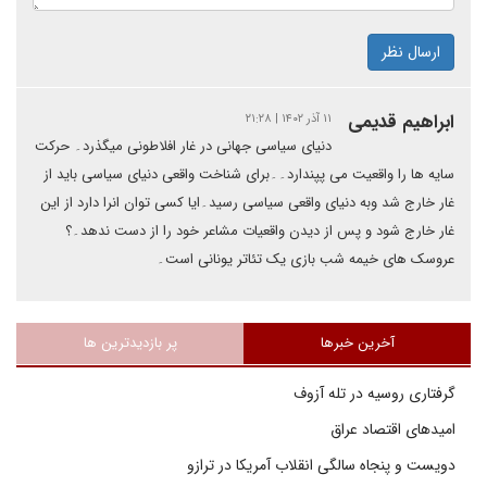
ارسال نظر
ابراهیم قدیمی
۱۱ آذر ۱۴۰۲ | ۲۱:۲۸
دنیای سیاسی جهانی در غار افلاطونی میگذرد۔ حرکت
سایه ها را واقعیت می پپندارد۔۔برای شناخت واقعی دنیای سیاسی باید از
غار خارج شد وبه دنیای واقعی سیاسی رسید۔ایا کسی توان انرا دارد از این
غار خارج شود و پس از دیدن واقعیات مشاعر خود را از دست ندهد۔؟
عروسک های خیمه شب بازی یک تئاتر یونانی است۔
آخرین خبرها
پر بازدیدترین ها
گرفتاری روسیه در تله آزوف
امیدهای اقتصاد عراق
دویست و پنجاه سالگی انقلاب آمریکا در ترازو