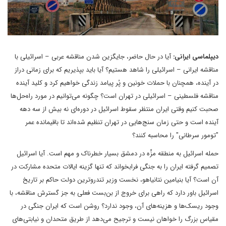
دیپلماسی ایرانی:
آیا در حال حاضر، جایگزین شدن مناقشه عربی – اسرائیلی با
مناقشه ایرانی – اسرائیلی را شاهد هستیم؟ آیا باید بپذیریم که برای زمانی دراز
در آینده، همچنان با حملات خونین و پُر پیامد زندگی خواهیم کرد و کلید آینده
مناقشه فلسطینی – اسرائیلی در تهران است؟ چگونه می‌توانیم در مورد راه‌حل‌ها
صحبت کنیم وقتی ایران منتظر سقوط اسرائیل در دوره‌ای نه بیش از سه دهه
آینده است و حتی زمان سنج‌هایی در تهران تنظیم شده‌اند تا باقیمانده عمر
"تومور سرطانی" را محاسبه کنند؟
حمله اسرائیل به منطقه مزِّه در دمشق بسیار خطرناک و مهم است. آیا اسرائیل
تصمیم گرفته ایران را به جنگی فرابخواند که تنها گزینه ایالات متحده مشارکت در
آن است؟ آیا بنیامین نتانیاهو، نخست وزیر تندروترین دولت حاکم بر تاریخ
اسرائیل باور دارد که راهی برای خروج از بن‌بست فعلی به جز گسترش مناقشه، با
وجود ریسک‌ها و هزینه‌های آن، وجود ندارد؟ روشن است که ایران جنگی در
مقیاس بزرگ را خواهان نیست و ترجیح می‌دهد از طریق متحدان و نیابتی‌های