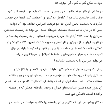
خود به شکل گام به گام با آن مبارزه کند.
در بخشی از خاورمیانه واقعیت‌های جدیدی هست که باید مورد توجه قرار گیرد.
فرض کنید جانشین نتانیاهو از "راه‌حل دو کشوری" حمایت کند. قطعاً این حمایت
مشروط به رسمیت یافتن کامل حق موجودیت اسرائیل خواهد بود. آیا دولت
لبنان که در حال حاضر تحت حضانت حزب‌الله است، می‌تواند به رسمیت شناختن
اسرائیل را امضا کند؟ آیا دولت سوریه می‌تواند اسرائیل را به رسمیت بشناسد و
در نتیجه ایران را از مهم‌ترین کارت‌هایی محروم کند که تسهیل‌کننده نفوذش در
"هلال مقاومت" است؟ آیا دولت عراق پس از قانونی که توسط پارلمان عراق
تصویب شده و هرگونه عادی‌سازی روابط با اسرائیل را جرم‌انگاری می‌کند،
می‌تواند اسرائیل را به رسمیت بشناسد؟
زمانی که یحیی سنوار در هفتم اکتبر عملیات "طوفان الاقصی" را آغاز کرد و
اسرائیل با جنگ بیرحمانه خود در غزه پاسخ داد، ریسمان ایران در چهار نقشه
منطقه محکمتر شد. خواه ایران از لحظه وقوع آن "طوفان" آگاه بوده یا نه، انجام
آن بدون پیاده شدن سیاست‌های تهران و وجود زرادخانه هایش که در منطقه
پراکنده است، ناممکن می شد.
به نظر روشن می آید که اکنون ایران بواسطه زرادخانه و سیاست‌های خود، در