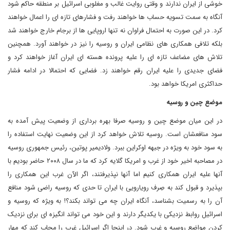
خوشی از ایران ندارند و وقتی روایت غالب و مغلوبی اسرائیل بر منطقه حاکم شود
آنگاه به سمت تسویه حساب ها خواهند رفت و فشارهای تازه ای را اعمال خواهند
کرد. در این صورت به احتمال فراوان نه تنها اروپایی ها از برجام خارج خواهند شد
بلکه تلافی همکاری های نظامی ایران و روسیه را نیز در خواهند آورد. همچنین
تلاش های مضاعف تازه ای را علیه پرونده هسته ای ایران آغاز خواهند کرد و
فضای جدیدی را علیه ایران رقم خواهند زد. فضایی که احتمالا در ادامه فشار
حداکثری امریکا خواهد بود.
موضع چین و روسیه
در این میان موضع چین و روسیه صرفا بهره برداری از وضعیت پیش آمده به
سود منافعشان است. روسیه تلاش خواهد کرد از این وضعیت نهایت استفاده را
به سود خود به ویژه در جبهه اوکراین ببرد. ولادیمیر پوتین، رئیس جمهوری روسیه
در مصاحبه اخیر خود از غرب و امریکا گلایه کرد که ما در سال ۲۰۰۸ حاضر بودیم با
آنها علیه ایران همکاری کنیم اما آنها نپذیرفتند، اگر الآن غرب این همکاری را
بپذیرد و قبول کند به صِرف رویارویی با ایران تا حدی که روسیه راضی شود منافع
آن را به رسمیت بشناسد، آنگاه ایران چه می تواند بکند؟! به ویژه که روسیه و
اسرائیل روابط نزدیکی با یکدیگر دارند و این خود می تواند انگیزه ای برای نزدیک
کردن مواضع روسیه و غرب شود. در اینجا اگر اسرائیل غرب را مجاب کند که مهار