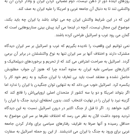
روزهای آینده دور از ذهن نیست، دوم عصبانی کردن ایران و وادار کردن آن به
واکنشی تند تا به دنبال آن جامعه غربی و امریکا را علیه ایران به صف کند.
این که در این شرایط واکنش ایران چه می تواند باشد یا ایران چه باید بکند،
موضوع این مجال نیست، آنچه در اینجا می آید پیش بینی سناریوهایی است که
گمان می رود غرب و اسرائیل طراحی کرده باشند.
نمی توانیم این واقعیت را نادیده بگیریم که غرب و اسرائیل بر سر ایران دیدگاه
مشترک دارند و اختلاف آنها بر سر ایران تنها به نوع واکنششان در برابر آن برمی
گردد. اسرائیل به صراحت اعتراض می کند که از تحریم و برخوردهای دیپلماتیک و
کارزارهای سیاسی علیه ایران به ستوه آمده چرا که هنوز آن جواب مطلوبش
حاصل نشده و معتقد است باید بی تعارف با ایران جنگید و به زعم خود کار را
یکسره کرد. اسرائیل خوب می داند که به تنهایی توان جنگیدن با ایران را ندارد اما
اگر بتواند امریکا و دو یا سه کشور از متحدان اصلی اروپایی‌اش را قانع کند که
گزینه نبرد با ایران را در نهایت انتخاب کنند، بدون لحظه‌ای تردید جنگ با ایران را
کلید خواهد زد. اگر تا قبل از جنگ اکتبر در درون اسرائیل نسبت به این دیدگاه
تردید وجود داشت الآن به نظر می رسد که اختلاف نظرها بر سر این موضوع به
حداقل رسیده و آنها صرفا به ظرایف رفتارهای سیاسی برای وادار کردن جامعه
غربی برای ورود به جنگ با ایران می اندیشند. از این رو حمله اسرائیل به سفارت