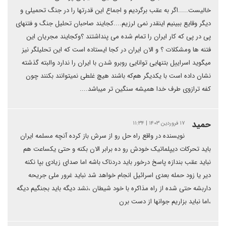
خالیست.....اگر به عقب برگردیم و اجماع این قدرتها را در جنگ تحمیلی و
دیگر وقایع ببینیم اینقدر نمی لرزیم....کجایند صاحبان تحلیل جنگ و‌ فتنهای
پی در پی که کار ایران را تمام شده می پنداشتند ؟و‌کجایند مجریان این
فتنه ها و‌مشکلات ؟ و‌ الان ایران در کجا ایستاده است که این تحلیلگر نیز
میگوید اسراییل بتنهایی توانایی روبرو شدن با ایران را ندارد و‌البته گذشته
نشان داده است با یکدیگر هم‌که باشند هیچ غلطی نمیتوانند بکنند چون
کفه ترازوی طرف خدا همیشه سنگین تر میباشد....
حمید
۱۷ فروردین ۱۴۰۳ | ۱۱:۳۴
نویسنده در واقع راه حل رو از سرش باز کرده آنچه مسلمه ایران
باید تحرکات دیپلماتیک خودش رو ده برابر الان بکنه و حتی یکساعت هم
نباید عقب بندازه پاسخ درخور باید دردناک باشه اما صدای زیادی بپا نکنه
دیر یا زود حمله بعدی اسرائیل انجام خواهد شد نباید غرور ملی جریحه
داربشه حتی شده از راه مذاکره با خود شیطان ،نشد دیگه باید بجنگیم دیگه
،اما نباید بزاریم جوانها از دست برن