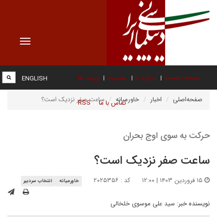
Toggle
vigation
صفحه نخست
درباره ما
عضویت
پیوند ها
ENGLISH
صفحه‌اصلی
اخبار
خاورمیانه
ساعت صفر نزدیک است؟
تماس با ما
RSS
حرکت به سوی اوج بحران
ساعت صفر نزدیک است؟
۱۵ فروردین ۱۴۰۳ | ۱۲:۰۰
کد : ۲۰۲۵۳۵۶
خاورمیانه
انتخاب سردبیر
نویسنده خبر:
سید علی موسوی خلخالی