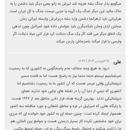
میگویم بذار جنگ بشه هرچه شد تیرش به زانو یعنی دیگر باید دشمن را به
خاک مالید این دیگر جنگ یک گروه یا حزبی نیست جنگ با کل ایران است
هرایرانی باید ازهرکجا دشمن وارد بشه دربرابرش وایساد ایرانی زمان
سختی ازدل وجان بایکدیگرن باید جوابش داده شود اسرائیل چون ندهی
یک اتفاق دیگر می افتد اگر یک سگ دنبالت کرد فرار کنی میاد دنبالت اگر
وایسی یا فرار میکند یاسرجاش پارس میکند
علی
۲۵ فروردین ۱۴۰۳ | ۱۶:۴۲
درود به هیچ وجه مخالف عدم پاسخگویی به کشوری که به رسمیت
نمیشناسیم نیستم حتما حتما نیاز به پاسخ هست اما به قاعده مسیر
دیپلماتیکی وقتی میسر هست که آن کشور ما به رسمیت بشناسیم اما
کشوری که نیمی از دنیا آن را در نقشه های چاپی خود ندارند معنای
دیپلماتیکی ندارد. بهترین گزینه هدف قرار دادن مناطق بعد از ۱۹۶۷ هست
یا پایگاه هایی که اسراییل در غزه و مناطق اشغالی و مورد مناقشه سه کشور
همجوار ایجاد کرده است. چنین حمله ای به کشور خود خوانده ای که مرزی
برای خود مشخص نکرده کار بسیار درستی هست و جوامع بین المللی هم
ما را تایید میکنند و احتمال پاسخ پینگ پنگی به این حمله توسط مکتب