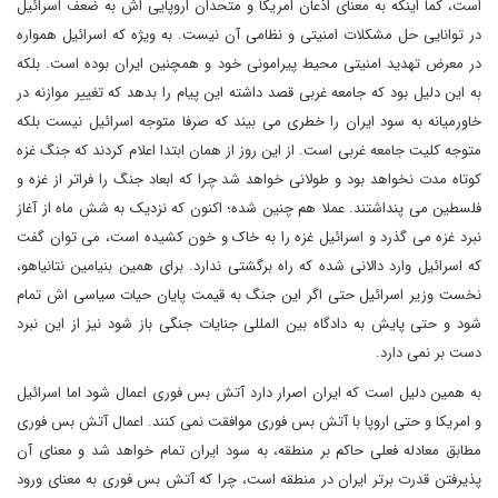
است، کما اینکه به معنای اذعان امریکا و متحدان اروپایی اش به ضعف اسرائیل
در توانایی حل مشکلات امنیتی و نظامی آن نیست. به ویژه که اسرائیل همواره
در معرض تهدید امنیتی محیط پیرامونی خود و همچنین ایران بوده است. بلکه
به این دلیل بود که جامعه غربی قصد داشته این پیام را بدهد که تغییر موازنه در
خاورمیانه به سود ایران را خطری می بیند که صرفا متوجه اسرائیل نیست بلکه
متوجه کلیت جامعه غربی است. از این روز از همان ابتدا اعلام کردند که جنگ غزه
کوتاه مدت نخواهد بود و طولانی خواهد شد چرا که ابعاد جنگ را فراتر از غزه و
فلسطین می پنداشتند. عملا هم چنین شده؛ اکنون که نزدیک به شش ماه از آغاز
نبرد غزه می گذرد و اسرائیل غزه را به خاک و خون کشیده است، می توان گفت
که اسرائیل وارد دالانی شده که راه برگشتی ندارد. برای همین بنیامین نتانیاهو،
نخست وزیر اسرائیل حتی اگر این جنگ به قیمت پایان حیات سیاسی اش تمام
شود و حتی پایش به دادگاه بین المللی جنایات جنگی باز شود نیز از این نبرد
دست بر نمی دارد.
به همین دلیل است که ایران اصرار دارد آتش بس فوری اعمال شود اما اسرائیل
و امریکا و حتی اروپا با آتش بس فوری موافقت نمی کنند. اعمال آتش بس فوری
مطابق معادله فعلی حاکم بر منطقه، به سود ایران تمام خواهد شد و معنای آن
پذیرفتن قدرت برتر ایران در منطقه است، چرا که آتش بس فوری به معنای ورود