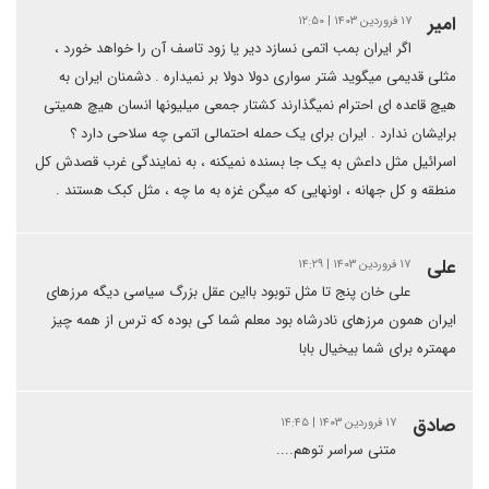
امیر
۱۷ فروردین ۱۴۰۳ | ۱۲:۵۰
اگر ایران بمب اتمی نسازد دیر یا زود تاسف آن را خواهد خورد ،
مثلی قدیمی میگوید شتر سواری دولا دولا بر نمیداره . دشمنان ایران به
هیچ قاعده ای احترام نمیگذارند کشتار جمعی میلیونها انسان هیچ همیتی
برایشان ندارد . ایران برای یک حمله احتمالی اتمی چه سلاحی دارد ؟
اسرائیل مثل داعش به یک جا بسنده نمیکنه ، به نمایندگی غرب قصدش کل
منطقه و کل جهانه ، اونهایی که میگن غزه به ما چه ، مثل کبک هستند .
علی
۱۷ فروردین ۱۴۰۳ | ۱۴:۲۹
علی خان پنج تا مثل توبود بااین عقل بزرگ سیاسی دیگه مرزهای
ایران همون مرزهای نادرشاه بود معلم شما کی بوده که ترس از همه چیز
مهمتره برای شما بیخیال بابا
صادق
۱۷ فروردین ۱۴۰۳ | ۱۴:۴۵
متنی سراسر توهم....