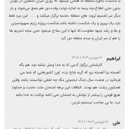
یا شکست بخورد،منطقه ما همانی میشود که روزی سران متفقین در تهران
بدون حتی اطلاع،چه برسه به اجازه دولت وقت،دوز هم جمع می‌شوند و بار
دیگر سر تقسیم ثروت های منطقه ،جلسه برگزار میکنند و ...... این نبرد فقط
باید یک پیروز و یک شکست داشته باشد،شکست پروژه رژیم صهیونسیتی
و بقا و رشد جبهه مقاومت،که تنها با این سلاح میشود حتی سایه تحریم ها
را هم از سر ایران و مردم منطقه دور کرد.
ابراهیم
۱۶ فروردین ۱۴۰۳ | ۲۲:۲۸
کارشناس بزگوار آدمی که به خدا وصل نباشه باید هم بگه
آهسته‌ بیا آهسته برو که گربه شاخ نزده. اون کشورهایی که شما می
فرمائید در هشت سال جنگ تحمیلی مگه چه غلطی توانستند بکنند وقتی
همشون پشت هم بودند. اتفاقات این برهه امتحان ملت ماست و خداوند
هیچ قومی را بیشتر از توانش به امتحان نمی کشه توکلت به خدا باشه
مرد، ما بی صاحب نیستیم نترس.
علی
۱۶ فروردین ۱۴۰۳ | ۲۲:۲۸