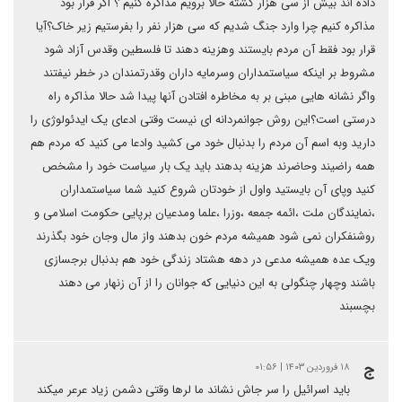
داده اند بیش از سی هزار کشته حالا برویم مذاکره کنیم ؟ اگر قرار بود
مذاکره کنیم چرا وارد جنگ شدیم که سی هزار نفر را بفرستیم زیر خاک؟آیا
قرار بود فقط آن مردم بایستند وهزینه دهند تا فلسطین وقدس آزاد شود
مشروط بر اینکه سیاستمداران وسرمایه داران وقدرتمندان در خطر نیفتند
واگر نشانه هایی مبنی بر به مخاطره افتادن آنها پیدا شد حالا مذاکره راه
درستی است؟این روش جوانمردانه ای نیست وقتی ادعای یک ایدئولوژی را
دارید وبه اسم آن مردم را بدنبال خود می کشید وادعا می کنید که مردم هم
همه راضیند وحاضرند هزینه بدهند باید یک بار سیاست خود را مشخص
کنید وپای آن بایستید واول از خودتان شروع کنید شما سیاستمداران
،نمایندگان ملت ،ائمه جمعه ،وزرا ،علما ومدعیان برپایی حکومت اسلامی و
روشنفکران نمی شود همیشه مردم خون بدهند واز مال وجان خود بگذرند
ویک عده همیشه مدعی در دهه هشتاد زندگی خود هم بدنبال برجسازی
باشند وچهار چنگولی به این دنیایی که جوانان را از آن زنهار می دهند
بچسبند
ج
۱۸ فروردین ۱۴۰۳ | ۰۱:۵۶
باید اسرائیل را سر جاش نشاند ما لرها وقتی دشمن زیاد عرعر میکند