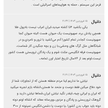
قرمز این سیستم ، حمله به هواپیماهای اسرائیلی است .
دانیال
۱۵ فروردین ۱۴۰۳ | ۲۱:۳۲
یکی بکشید ۴تا کشته میدید،ایران اعراب نیست بادپول طلا
همچی یادش بره، صهیونیست یک حیوان هست البته حیوان کجا
صهیونیست کجا،در تمام کشورا آدم می‌کشید با ترور،و نامردی،و در
شبانگاهان مثل گرگ های وحشی،با زن و بچه جنگیدن کار شماست،
صهیونیست فرقه انگلیسی مثلث شوم و یک پادگان ترویستی هست کشور
نیست،اونم بعد از ۷۶سال تاریخ اعتبار اون تمامه،،
دانیال
۱۵ فروردین ۱۴۰۳ | ۲۱:۴۱
نیابتی ما نداریم.اینا مردم منطقه هستن که از تجاوزات شما از
خود دفاع میکنن فقط دوست و متحد ما هستن،انشاله بازم تجربه میکنید
که ایران و ایرانی چیه،،ایقدر نگید نیابتی ایران،شماها نیابتی دارید و
گروهک تروریستی و پادگان و مزدور،،وورسانه معاند که انشاله اونم دونه
دونه باید جواب بدن کشورا ،یا دوست یا دشمن،انگلیس نمیتونه از ۳۰۰