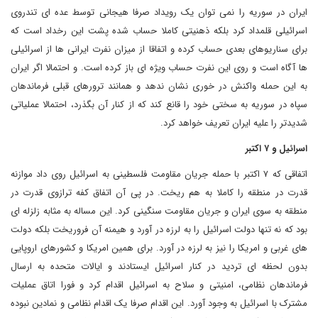
ایران در سوریه را نمی توان یک رویداد صرفا هیجانی توسط عده ای تندروی
اسرائیلی قلمداد کرد بلکه ذهنیتی کاملا حساب شده پشت این رخداد است که
برای سناریوهای بعدی حساب کرده و اتفاقا از میزان نفرت ایرانی ها از اسرائیلی
ها آگاه است و روی این نفرت حساب ویژه ای باز کرده است. و احتمالا اگر ایران
به این حمله واکنش در خوری نشان ندهد و همانند ترورهای قبلی فرماندهان
سپاه در سوریه به سختی خود را قانع کند که از کنار آن بگذرد، احتمالا عملیاتی
شدیدتر را علیه ایران تعریف خواهد کرد.
اسرائیل و ۷ اکتبر
اتفاقی که ۷ اکتبر با حمله جریان مقاومت فلسطینی به اسرائیل روی داد موازنه
قدرت در منطقه را کاملا به هم ریخت. در پی آن اتفاق کفه ترازوی قدرت در
منطقه به سوی ایران و جریان مقاومت سنگینی کرد. این مساله به مثابه زلزله ای
بود که نه تنها دولت اسرائیل را به لرزه در آورد و هیمنه آن فروریخت بلکه دولت
های غربی و امریکا را نیز به لرزه در آورد. برای همین امریکا و کشورهای اروپایی
بدون لحظه ای تردید در کنار اسرائیل ایستادند و ایالات متحده به ارسال
فرماندهان نظامی، امنیتی و سلاح به اسرائیل اقدام کرد و فورا اتاق عملیات
مشترک با اسرائیل به وجود آورد. این اقدام صرفا یک اقدام نظامی و نمادین نبوده