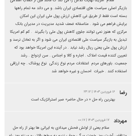
سلام ‌ امریکا نهایت تلاش را می کند ک مانند قبل از انقلاب اسلامی
بازیگر اصلی سیاست های اقتصادی ایران باشد. و می داند مه تمام راهها
بسته است فقط از طریق غی کاهش ارزش پول ملی ایران این امکان
برایش فراهم می شود . متاسفانه ضعف شدید مدیریت در مدیران بانک
مرکزی که هنوز نمی توانند جلوی کاهش پول ملی را بگیرند ‌ . کم کم امریکا
تبدیل به بازیگر سیاست علی اقتصادی ایران می شود و اگر به تعادل نرسد و
ارزش پول ملی یعنی ریال رشد نیابد . در آینده این امریکا خواهد بود که
تعیین کننده قیمت املاک . اجاره و کالا و اجناس . سن ازدواج . رشد
جمعیت. باورهای مردم ‌ اعتقادات مردم نوع زندگی ‌ نوع پوشاک . چه ارزاقی
استفاده کنند ‌. خیرات ‌ احسان و غیره خواهد شد ‌
رضا
۱۶ فروردین ۱۴۰۳ | ۲۳:۱۲
بهترین راه حل « در حال حاضر» صبر استراتژیک است
مهرداد
۱۷ فروردین ۱۴۰۳ | ۰۰:۱۷
سلام یعنی از اولش فحش میدادی به ایرانی ها بهتر از راه حل
متناقض آخرت بود. خودت میگی جواب ندیم یه سطح بالاتر رو میزنه بعد راه