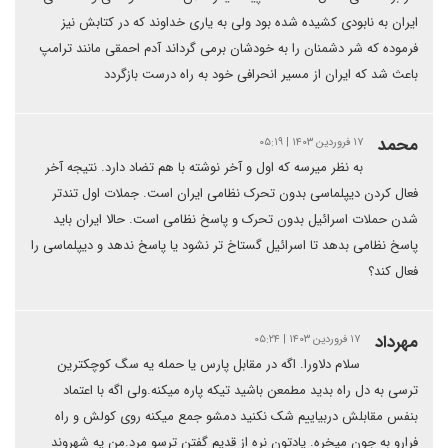
ایران به نابودی کشیده شده بود ولی به یاری خداوند که در کتابش نیز
فرموده که شر دشمنان را به خودشان برمی گرداند آدم احمقی مانند ترامپ
باعث شد که ایران از مسیر انحرافی خود به راه درست بازگردد
محمد
۱۷ فروردین ۱۴۰۳ | ۰۵:۱۹
به نظر میرسه که اول و آخر نوشته با هم تضاد دارد. نتیجه آخر
فعال کردن دیپلماسی بدون تحرک نظامی ایران است. جملات اول تندتر
شدن حملات اسرائیل بدون تحرک و پاسخ نظامی است. حالا ایران باید
پاسخ نظامی بدهد تا اسرائیل گستاخ تر نشود یا پاسخ ندهد و دیپلماسی را
فعال کند؟
مهرداد
۱۷ فروردین ۱۴۰۳ | ۰۵:۲۴
سلام دلاورا. اگه در مقابل پارس یا حمله یه سگ کوچکترین
ترسی به دل راه بدید مطمعن باشید تیکه پاره میکنه.ولی اگه با اعتماد
بنفس مقابلش دربیاییم شک نکنید دمشو جمع میکنه روی کولش و راه
فرارو به جون میخره. یادتون نره از قدیم گفتن ترسو مرد.من یه شهروند