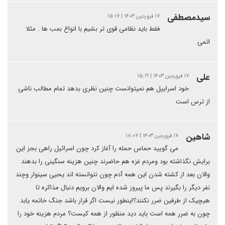
سیدمصطفی
۱۷ فروردین ۱۴۰۳ | ۱۵:۱۷
فقط باید نظامی قوی تر بشیم با انواع بمب ها . مثلا
اتمی
علی
۱۷ فروردین ۱۴۰۳ | ۱۵:۱۹
خود اسراییل هم نمیتوانست چنین نظری بدهد تمام مطالب ناشی
از ترس است
شاهین
۱۷ فروردین ۱۴۰۳ | ۱۸:۰۷
می گویید حماس حمله را آغاز کرد چون اسرائیل راهی بجز این
برایش نگذاشته بود ومردم غزه هم حاضرند چنین هزینه سنگینی را بدهند
والان بعد از کشته شدن این همه آدم چون نتوانسته اند یحیی سینوار وچند
نفر دیگر را بگیرند پس ما پیروز شده ایم والان برویم دنبال مذاکره تا
هیچیک از طرفین ضرر نکنند؟اینطور نیست اگر قرار باشد جنگ خاتمه یابد
چون به ضرر همه است باید دید منظور از همه کیست؟ مردم هزینه خود را