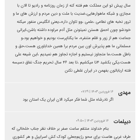
سال پیش تو این مملکت هم فتنه کنه از زمان روزنامه و رادیو تا الان با
مجازی و شبکه ماهوارهایی،ضدیت با ملت و دین مردم و ارزش های ما و
ترور نخبه های نطامی ،علمی ،وو تاوان داره،،یعنی انگلیس منفور میکنه
خودشو چون احمق هستن نمیتونن مثل آدم مراوده داشته باشن،ایرانی
جماعت هم از زور و ظلم متنفره، ما یکتاپرست بودیم و خواهیم بود،و
مسلمانی ما هم پذیرش اون بین مردم برا همین خداباوری هست،حق و
باطل هست،ما متجاوز نیستیم و اجازه تجاوز هم نمیدیم ،این شیعه علی
هست،یکی بکشید ۴تا میکشیم ،تا بعد ۴۶ سال تحریم جنگ نفاق دسیسه
فتنه ارباباتون بفهمن در ایران غلطی نکنن
مهدی
۱۶ فروردین ۱۴۰۳ | ۰۷:۲۹
اگر نادرشاه مثل شما فکر میکرد الان ایران یک استان بود
دیپلمات
۱۶ فروردین ۱۴۰۳ | ۰۹:۵۰
بنام خداوند منتقم ساعت صفر بر خلاف نظر جناب خلخالی که
طرف غربی هاست برای محو رژیم‌جعلی کودک کش اسراییل و هر کشوری