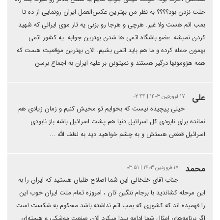
حلت نزدن بود؟؟؟؟ به نظر من بهترین عکس‌العمل ایران رونمایی از ده تا
بمب اتم هست ولا غیر. هرچی و هرجا رو بزنی یه تار موی ایرانی که شهید
کردن نمیشه. عضو باشگاه اتمی ها شدن بهترین جوابه. یه کشور اتمی
بهمون حمله کرده و ما هم باید اتمی بشیم. الان بهترین موقعیت هست که
همه هژومونها درگیر هستند و نمیتونن بر علیه ایران به اجماع برسن
علی
۱۷ فروردین ۱۴۰۳ | ۰۲:۴۴
خیلی پیچیده نیست که بخوایم تو مخیش کنیم و زمان زیادی هم
نمانده برای نابودی کل اسرائیل دنیا هم پشت اسرائیل باشه باز نابودی
اسرائیل قطعی هستش و به چشم خواهید دید به لطف الله ...
محمد
۱۷ فروردین ۱۴۰۳ | ۰۳:۵۱
جناب آقای خلخالی این شما اصلاح طلبان هستید که ایران را به
این مرحله کشاندید با برجام ننگین تان ، امروزه تمام ملت ایران خوب این
را فهمیده اند که کشوری که بمب اتم نداشته باشد محکوم به شکست است
اگر برنامه‌های امثال شما ادامه پیدا میکرد الان صنعت موشکی و هسته‌ای