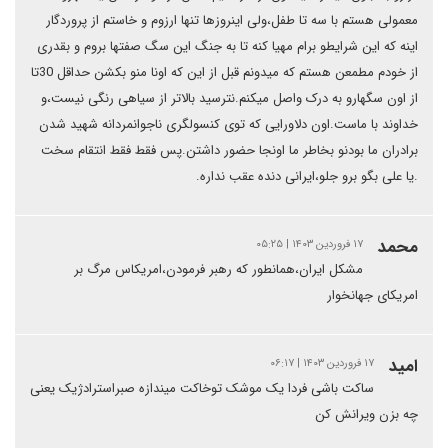
معمولی هستم با سه تا طفل،ولی اینروزها تنها ارزوم و خاستم از پروردگار
اینه که این شرایطو برام مهیا کنه تا به جنگ این سگ صفتها بروم و بقدری
از خودم مطمعن هستم که میدونم قبل از این که اونا منو بکشن حداقل 30تا
از اون سگهارو به درک واصل میکنم.نترسید بالاتر از سیاهی رنگی نیست،و
خداوند با ماست.اون دلاورایی که توی کنسولگری ناجوانمردانه شهید شدن
برادران ما بودنو بخاطر ما اونجا حضور داشتن.پس فقط فقط انتقام سخت
.یا علی بگو برو جلو،ایرانی دنده عقب نداره.
محمد
۱۷ فروردین ۱۴۰۳ | ۰۵:۲۵
مشکل ایران،همانطور که رهبر فرمودن،امریکاس مرگ بر
امریکای جهانخوار
امید
۱۷ فروردین ۱۴۰۳ | ۰۶:۱۷
ساکت باشی فردا یک موشک توخاکت میندازه صبراسترادژیک یعنی
چه بزن ویرانش کن