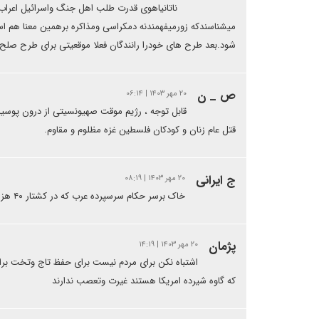
ناتانیاهوی قدرت طلب اهل جنگ واسرائیل اعراب 
میشناسندکه زورمیفهمندنه دمکراسی ومذاکره برهمین معنا هم ا
شود.بعد طرح های خودرا رانندگان فعلا موقعیتی برای طرح صلح
ص _ ن
۲۰ مهر ۱۴۰۳ | ۰۶:۱۴
قابل توجه ، رژیم موقت صهیونسیتی از درون پوسی
قتل عام زنان و کودکان فلسطین غزه مظلوم و مقاوم.
ج ایرانی
۲۰ مهر ۱۴۰۳ | ۰۸:۱۹
خاک برسر حکام سرسپرده عرب که در کشتار ۴۰ هزار زن وبچه عرب شریک شدن
پژمان
۲۰ مهر ۱۴۰۳ | ۱۴:۱۹
اشتباه نکن برای مردم نیست برای حفظ تاج وتخت بر
که گاوه شیرده امریکا هستند غیرت وتعصب ندارند