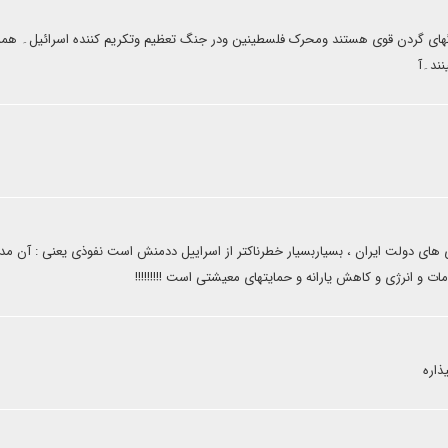
گهای گردن قوی هستند ومحرک فلسطینین ودر جنگ تعظیم وتکریم کننده اسرائیل۔ همه 
نند۔آ
ای دولت ایران ، بسیاربسیار خطرناکتر از اسراییل ددمنش است نفوذی یعنی : آن مدی
ت و انرژی و کاهش یارانه و حمایتهای معیشتی است !!!!!!!!!
ذاره