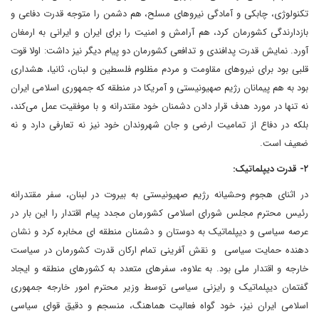
تکنولوژی، چابکی و آمادگی نیروهای مسلح، هم دشمن را متوجه قدرت دفاعی و
بازدارندگی کشورمان کرد، هم آرامش و امنیت را برای ایران و ایرانی به ارمغان
آورد. نمایش قدرت پدافندی و تدافعی کشورمان دو پیام دیگر نیز داشت: اولا قوت
قلبی بود برای نیروهای مقاومت و مردم مظلوم فلسطین و لبنان، ثانیا، هشداری
بود به هم پیمانان رژیم صهیونیستی و آمریکا در منطقه که جمهوری اسلامی ایران
نه تنها در مورد هدف قرار دادن دشمنان خود مقتدرانه و با موفقیت عمل می‌کند،
بلکه در دفاع از تمامیت ارضی و جان شهروندان خود نیز نه تعارفی دارد و نه
ضعیف است.
۲- قدرت دیپلماتیک:
در اثنای هجوم وحشیانه رژیم صهیونیستی به بیروت در لبنان، سفر مقتدرانه
رئیس محترم مجلس شورای اسلامی کشورمان مجدد پیام اقتدار را این بار در
عرصه سیاسی و دیپلماتیک به دوستان و دشمنان منطقه ای مخابره کرد و نشان
دهنده حمایت سیاسی و نقش آفرینی تمام ارکان قدرت کشورمان در سیاست
خارجه و اقتدار ملی بود. به علاوه، سفرهای متعدد به کشورهای منطقه و ایجاد
گفتمان دیپلماتیک و رایزنی سیاسی توسط وزیر محترم امور خارجه جمهوری
اسلامی ایران نیز، خود گواه فعالیت هماهنگ، منسجم و دقیق قوای سیاسی