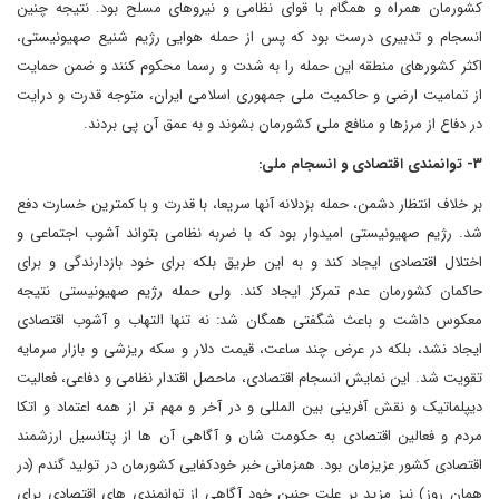
کشورمان همراه و همگام با قوای نظامی و نیروهای مسلح بود. نتیجه چنین
انسجام و تدبیری درست بود که پس از حمله هوایی رژیم شنیع صهیونیستی،
اکثر کشورهای منطقه این حمله را به شدت و رسما محکوم کنند و ضمن حمایت
از تمامیت ارضی و حاکمیت ملی جمهوری اسلامی ایران، متوجه قدرت و درایت
در دفاع از مرزها و منافع ملی کشورمان بشوند و به عمق آن پی بردند.
۳- توانمندی اقتصادی و انسجام ملی:
بر خلاف انتظار دشمن، حمله بزدلانه آنها سریعا، با قدرت و با کمترین خسارت دفع
شد. رژیم صهیونیستی امیدوار بود که با ضربه نظامی بتواند آشوب اجتماعی و
اختلال اقتصادی ایجاد کند و به این طریق بلکه برای خود بازدارندگی و برای
حاکمان کشورمان عدم تمرکز ایجاد کند. ولی حمله رژیم صهیونیستی نتیجه
معکوس داشت و باعث شگفتی همگان شد: نه تنها التهاب و آشوب اقتصادی
ایجاد نشد، بلکه در عرض چند ساعت، قیمت دلار و سکه ریزشی و بازار سرمایه
تقویت شد. این نمایش انسجام اقتصادی، ماحصل اقتدار نظامی و دفاعی، فعالیت
دیپلماتیک و نقش آفرینی بین المللی و در آخر و مهم تر از همه اعتماد و اتکا
مردم و فعالین اقتصادی به حکومت شان و آگاهی آن ها از پتانسیل ارزشمند
اقتصادی کشور عزیزمان بود. همزمانی خبر خودکفایی کشورمان در تولید گندم (در
همان روز) نیز مزید بر علت چنین خود آگاهی از توانمندی های اقتصادی برای