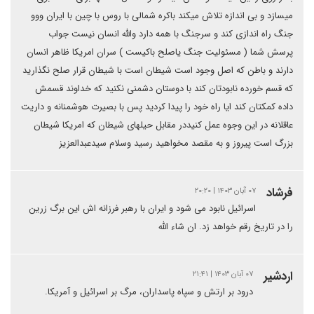
میسازد و بی اندازه تلاش میکند باکره شمالی با روس با چین با ایران ووو
جنگ راه اندازی کند و سرجنگ با همه دارد والله انسان نیست جواب
پرسش شما ( مسئولیت جنگ یاصلح باکیست ) سران امریکا ظاهر انسان
دارند و باطن که اصل وجود است شیطان است با شیطان قرار صلح نگذارید
که قسم خورده نابودتان کند با دوستان دشمنی نکنید که خداوند قسمش
داده کمکتان کند ایا راه خود را پیدا کردید پس با بصیرت هوشمنانه و داریت
عاقلانه در این وجوه عمل کنیددر مقابل حیلهای شیطان که امریکا شیطان
بزرگ است پیروز و به مقصد مخواهید رسید وسلام سیدعبدالعزیز
فرشاد
۰۷ آبان ۱۴۰۳ | ۲۰:۲۰
اسرائیل نابود می شود و ایران با رهبر فرزانه اش این برگ زرین
را در تاریخ رقم خواهد زد. ان شاء الله
اردشیر
۰۷ آبان ۱۴۰۳ | ۲۱:۴۱
درود بر ارتش و سپاه پاسداران، مرگ بر اسرائیل و آمریکا.