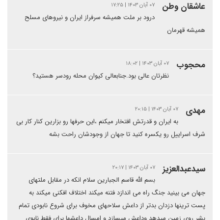
عاشقان وطن
۰۷ آبان ۱۴۰۳ | ۱۷:۲۵
درود بر ملت همیشه سرفراز ایران و نیروهای مسلح
همیشه قهرمان
محجوب
۰۷ آبان ۱۴۰۳ | ۱۸:۰۲
نظرتان عالی بود.جنابعالی کیوان محله رودسر هستید؟
مهدی
۰۷ آبان ۱۴۰۳ | ۲۰:۱۵
به ایران و قدرتش افتخار میکنم ،این حرفها رو بزارین کنار کار بی
شرف اسراییل رو یکسره کنید تا جهان از وجودشان راحت بشه
سیدعبدالعزیز
۰۷ آبان ۱۴۰۳ | ۲۰:۱۷
بسم الله قاسم الجبارین سلام انکه در مقابل ملتهای
جهان می بینید جنگ راه می اندازد فتنه میکند اختلاف افکنی میکند به
پست ترینها دزدان بدتر از داعش سلاحهای مخوف برای شروع نابودی تمام
بشر روی زمین میدهد وداعش میسازد و امسال داعشها برای فقط نابوی