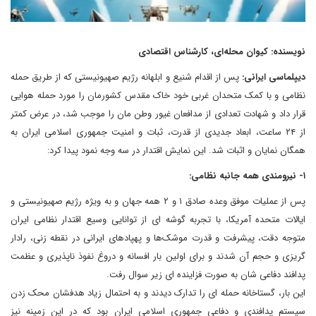
نویسنده: کیوان محله‌ای، کارشناس اقتصادی
دیپلماسی ایرانی:
پس از اقدام شنیع و ابلهانه رژیم صهیونیستی که از طریق حمله
نظامی و با کمک متحدان غربی خود خاک مقدس کشورمان را مورد حمله هوایی
قرار داد و شهادت تعدادی از مدافعان غیور وطن مان را موجب شد، در عرض کمتر
از ۲۴ ساعت، ابعاد جدیدی از قدرت، ثبات و امنیت جمهوری اسلامی ایران به
همگان نمایان و اثبات شد. این نمایش اقتدار در سه وجه نمود پیدا کرد:
۱- نیرومندی همه جانبه نظامی:
پس از عملیات موفق وعده صادق ۱ و ۲ همه جهان و به ویژه رژیم صهیونیستی و
ایالات متحده آمریکا، با تجربه گوشه ای از توانایی وسیع اقتدار نظامی ایران
متوجه دقت، پیشرفت و قدرت موشک‌ها و پهپادهای ایرانی در نقطه زنی، رادار
گریزی و حجم آن شدند و برای اولین بار افسانه و دروغ نفوذ ناپذیری و عظمت
پدافند دفاعی شان به صورت فزاینده ای زیر سوال رفت.
این بار، گستاخانه حمله ای را تدارک دیدند و به احتمال زیاد هدفشان محک زدن
سیستم پدافندی و دفاعی جمهوری اسلامی ایران بود که در این زمینه نیز