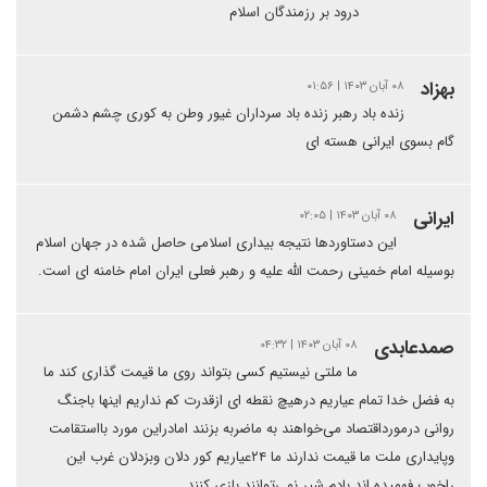
درود بر رزمندگان اسلام
بهزاد
۰۸ آبان ۱۴۰۳ | ۰۱:۵۶
زنده باد رهبر زنده باد سرداران غیور وطن به کوری چشم دشمن
گام بسوی ایرانی هسته ای
ایرانی
۰۸ آبان ۱۴۰۳ | ۰۲:۰۵
این دستاوردها نتیجه بیداری اسلامی حاصل شده در جهان اسلام
بوسیله امام خمینی رحمت الله علیه و رهبر فعلی ایران امام خامنه ای است.
صمدعابدی
۰۸ آبان ۱۴۰۳ | ۰۴:۳۲
ما ملتی نیستیم کسی بتواند روی ما قیمت گذاری کند ما
به فضل خدا تمام عیاریم درهیچ نقطه ای ازقدرت کم نداریم اینها باجنگ
روانی درمورداقتصاد می‌خواهند به ماضربه بزنند امادراین مورد بااستقامت
وپایداری ملت ما قیمت ندارند ما ۲۴عیاریم کور دلان وبزدلان غرب این
راخوب فهمیده اند بادم شیر نمی‌توانند بازی کنند