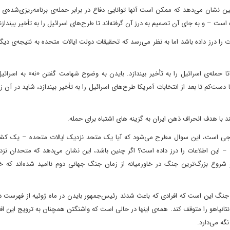
ن نشان می‌دهد که ممکن است آنها توانایی دفاع در برابر حمله‌ی برنامه‌ریزی‌شده‌ی ا
ست – و به جای آن تصمیم به درز آن گرفته‌اند تا طرح‌های اسرائیل را به تأخیر بیندازن
را درز داده باشد اما به نظر می‌رسد که تحقیقات دولت ایالات متحده به نتیجه‌ی دی
مله‌ی اسرائیل را به تأخیر بیندازد. بایدن به وضوح شهامت گفتن «نه» به اسرائیل 
دست‌کم تا بعد از انتخابات آمریکا طرح‌های اسرائیل را به تأخیر بیندازد، شاید در آن زم
د با هدف انحراف ذهن ایران به گزینه های اشتباه برای حمله.
 خارجی است، این سوال مطرح می‌شود که آیا یک متحد نزدیک ایالات متحده – یک کشور
به اطلاعات – این اطلاعات را درز داده است؟ اگر چنین باشد، این نشان می‌دهد که متحدان نز
 و شروع بزرگ‌ترین جنگ در خاورمیانه از زمان جنگ جهانی دوم ناامید شده‌اند که 
 جنگ این است که افرادی که باعث شدند رئیس‌جمهور بایدن در ماه ژوئیه از فهرست د
تا نتانیاهو را متوقف کند. همه‌ی اینها در حالی است که واشنگتن همچنان به ترویج این افس
گه می‌دارد.