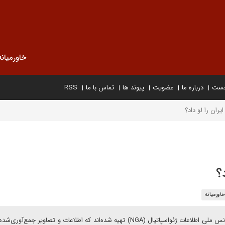
خاورمیانه
خست
درباره ما
عضویت
پیوند ها
تماس با ما
RSS
ران را لو داد؟
؟
خاورمیانه
به گزارش نیویورک تایمز، این اسناد «در روزهای اخیر» توسط آژانس ملی اطلاعات ژئواسپاتیال (NGA) تهیه شده‌اند که اطلاعات و تصاویر 