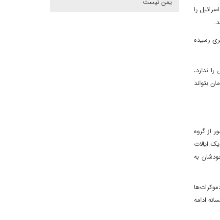
یمن نیست
سرائیل را
د.
گری رسیده
را ندارد،
ان بتواند
 از گروه
دیک ایالات
خودشان به
موکرات‌ها
انه ادامه