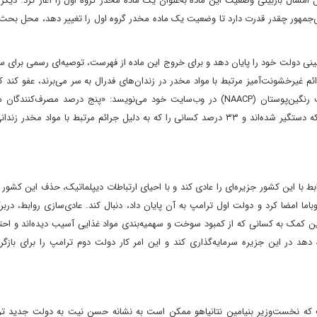
ل امسال بازبینی وضعیت این ماده به‌عنوان یک ماده مخدر گروه اول را آغاز کرد. دیگر 
س‌جمهور چقدر قدرت دارد تا وضعیت یک ماده مخدر گروه اول را تغییر دهد، محل بحث 
ایند بازبینی دولت خود را پایان دهد و برای خروج این ماده از فهرست، توصیه‌ای رسمی برای 
ئم غیرخشونت‌آمیز مرتبط با مواد مخدر در زندان‌های فدرال به سر می‌برند، عفو کند‌ ک
نامتوازنی (بیشترشان) سیاهپوستان‌ هستند. انجمن ملی پیشرفت رنگین‌پوستان (NAACP) در وب‌سایت خود می‌نویسد: «پنج درصد مصر
غیرقانونی آمریکایی-آفریقایی‌اند، اما این گروه ۲۹ درصد کسانی را که دستگیر شده‌اند و ۳۳ درصد کسانی را که به‌ دلیل جرائم مرتبط با مواد
روابط با این کشور جزیره‌ای را عادی کند و با احیای ارتباطات دیپلماتیک، حذف این کشور
مه دوجانبه را که دولت اوباما امضا کرد و دولت اول ترامپ به آن پایان داد، دنبال کند. عادی‌سازی روابط، در
نین‌ کمک به کسانی که از کمبود سوخت و سهمیه‌بندی مواد غذایی آسیب دیده‌اند و احت
دهد در این جزیره سرمایه‌گذاری کند و این امر کار دولت دوم ترامپ را برای بازگر
ز مقام‌های اسرائیلی به ان‌پی‌آر (NPR) گفته است که نخست‌وزیر بنیامین نتانیاهو ممکن است به نشانه حسن نیت به دولت جد