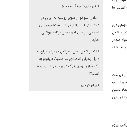
مواد گروه
افق تاریک جنگ و صلح
است، اما
دادن سوخو از سوی روسیه به ایران در
سازمان‌های
۱۴۰۲ منوط به رفتار تهران است/ جمهوری
ه به‌ شکل
اسلامی در قبال آذربایجان برنامه روشنی
ف‌کنندگان مواد مخدر
ندارد
 مخدر زندانی شده‌اند،
تندتر شدن لحن اسرائیل در برابر ایران به
دلیل بحران اقتصادی در کشور/ تل‌آویو به
یک توازن ژئوپلیتیک در برابر تهران رسیده
است؟!
 از فهرست
برگیرنده لغو
پیام کرملین
مالا بستن
داندن این
ید ترامپ برای