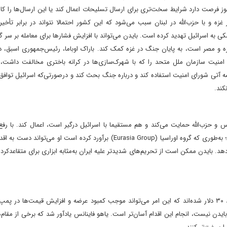
هنوز فرصت دارد شرایط سخت‌تری برای ارسال تسلیحات اعمال کند یا این ارسال‌ها را کا
ه و با حزب‌الله در لبنان سبب می‌شود که این کشور احتمالا نتواند در برابر تأخیر
 به اسرائیل تهدید کرده است. بایدن می‌تواند با افزایش فشارها برای معامله بر سر گر
زه و مصر است، به پایان جنگ در غزه کمک کند. باراک اوباما، رئیس‌جمهوری اسبق، 
منیت سازمان ملل متحد را که با شهرک‌سازی‌ها در کرانه باختری مخالفت داشت، و
سه آتی شورای امنیت استفاده کند و درباره جنگ بحث کند و درصورتی‌که اسرائیل توا
کند.
و حزب‌الله حمایت می‌کند و هم مستقیما با اسرائیل درگیر است، اعمال کند. با رفع 
درباره قیمت بنزین، بایدن می‌تواند فشار بیشتری به ایران وارد کند؛ به‌طوری که گروه اوراسیا (Eurasia Group) برآورد کرده است او 
ا ۷۰۰ هزار بشکه در روز کاهش دهد. بایدن ممکن است از تحریم‌های شدیدتر علیه ایران به‌مثابه ابزاری برای متقاعد‌
چند متحد اوکراین خواستار تعیین سقف قیمت نفت روسیه تا حد ۳۰ دلار شده‌اند که این امر می‌تواند موجب کمبود عرضه و افزایش قیمت‌ها د
ی بایدن نیست، انجام این اقدام آسان‌تر است. یاهو فاینانس یادآور شد که برخی از مقام