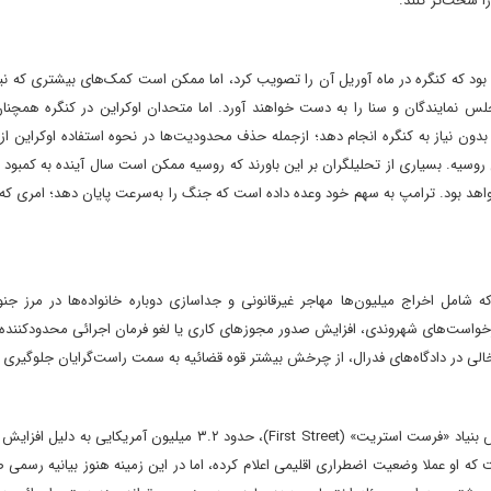
ا سخت‌تر کنند.
 بزرگ به اوکراین، بسته‌ای ۶۱ میلیارد دلاری بود که کنگره در ماه آوریل آن را تصویب کرد، اما ممکن است کمک‌های بیشتری که 
جلس نمایندگان و سنا را به دست خواهند آورد. اما متحدان اوکراین در کنگره همچنا
دون نیاز به کنگره انجام دهد؛ ازجمله حذف محدودیت‌ها در نحوه استفاده اوکراین ا
روسیه. بسیاری از تحلیلگران بر این باورند که روسیه ممکن است سال آینده به کمبود م
واهد بود. ترامپ به سهم خود وعده داده است که جنگ را به‌سرعت پایان دهد؛ امری که ا
ه شامل اخراج میلیون‌ها مهاجر غیرقانونی و جداسازی دوباره خانواده‌ها در مرز جن
رخواست‌های شهروندی، افزایش صدور مجوزهای کاری یا لغو فرمان اجرائی محدودکننده
بایدن می‌تواند وضعیت اضطراری اقلیمی اعلام کند؛ زیرا طبق گزارش بنیاد «فرست استریت» (First Street)، حدود ۳.۲ میلیون
 که او عملا وضعیت اضطراری اقلیمی اعلام کرده، اما در این زمینه هنوز بیانیه رسمی 