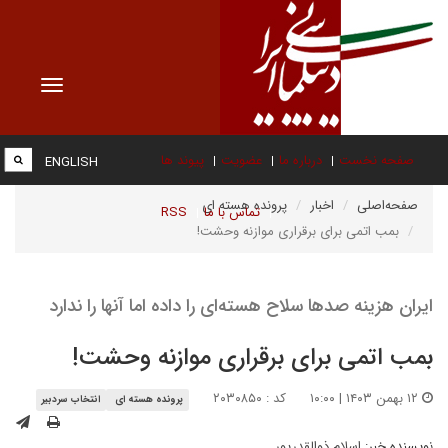
Toggle
vigation
صفحه نخست
درباره ما
عضویت
پیوند ها
ENGLISH
صفحه‌اصلی
اخبار
پرونده هسته ای
تماس با ما
RSS
بمب اتمی برای برقراری موازنه وحشت!
ایران هزینه صدها سلاح هسته‌ای را داده اما آنها را ندارد
بمب اتمی برای برقراری موازنه وحشت!
۱۲ بهمن ۱۴۰۳ | ۱۰:۰۰
کد : ۲۰۳۰۸۵۰
پرونده هسته ای
انتخاب سردبیر
نویسنده خبر:
اسلام ذوالقدرپور