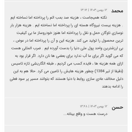
محمد
۱۲ بهمن ۱۴۰۳ | ۱۳:۱۴
نکته همیجاست ، هزینه صد بمب اتم را پرداخته اما نساخته ایم
. هزینه بیست نیروگاه هسته ای را پرداخته اما نساخته ایم . هزینه هزار بار
نوسازی ناوگان حمل و نقل را پرداخته اما هنوز خودروساز ما بی کیفیت
ترین محصول را تولید می کند. هزینه این و آن را پرداخته اما در عوض ،
بی ارزشترین واحد پول ملی دنیا را بدست آورده ایم . ضرب المثلی هست
که می گوید اگر برای ما آب ندارد برای بعضی ها نان دارد. اگر قرار بود به
ازای همه هزینه ها ، فایده کسب می کردیم ، طبقه الگاریشی تازه تاسیس
(دقیقا از تیر 1384) چطور هزینه هایش را تامین می کرد. حالا هم به این
دلیل مخالف عادی سازی روابط با دنیا هستند که بتوانند مسیر پر سود فعلی
را ادامه بدهند
حسن
۱۲ بهمن ۱۴۰۳ | ۱۳:۴۸
درست هست و واقع بینانه...