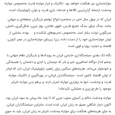
موازنه‌سازی نیز هنگفت خواهد بود. تاکتیک و ابزار موازنه قدرت به‌خصوص موازنه
وحشت ازجمله گران‌ترین کالاها و خدمات بازی قدرت و توان ژئوپلیتیک است.
ایران که در چهل سال اخیر در محاصره انواع تهاجم بازیگران منطقه‌ای و جهانی
مانند: جنگ عراق، جنگ خلیج فارس، ظهور طالبان، بهار عربی، شکل‌گیری داعش،
سرنگونی دولت بشار اسد، به‌خصوص تحریم‌های شکننده و ... بوده، بخشی از
توان موازنه‌سازی خود را از دست داده، زیرا زیربنای موازنه‌سازی در عصر کنونی،
اقتصاد و تجارت پویا و قوی است.
نگاه تک بعدی سیاستگذاری خارجی ایران به رویدادها و بازیگران نظام جهانی با
چشم انداز دوگانه اساطیری خیر و شر که دوستان را ابدی و دشمنان را همیشگی
و خونخوار می‌داند، هزینه‌های سنگین برای راهبرد ژئوپلیتیک ایران دارد که فراتر
از توان اقتصاد کشور است. سیاستگذاران ایرانی در بهره‌گیری از تاکتیک موازنه
قدرت و وحشت، تنها به برقراری موازنه اصرار دارند و برهم زدن موازنه نابرابر
موجود را طرح‌ریزی و عملیاتی نکرده‌اند!
موازنه وحشت حاکم بر آسیای جنوب غربی که تا چند ماه پیش به سود ایران بود،
اکنون دچار شکافی عمیق به زیان ایران شده است، بنابراین سیاستگذاران ایرانی
به جای هزینه‌های هنگفت برای موازنه وحشت نابرابر به زیان ایران، باید به سوی