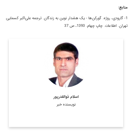
منابع:
1- گارودی، روژه. گورکن‌ها - یک هشدار نوین به زندگان. ترجمه علی‌اکبر کسمایی.
تهران. اطلاعات. چاپ چهام. 1393، ص 37
کارشناس ارشد مسائل سیاسی و بین الملل و دکترای
سیاستگذاری عمومی
اطلاعات بیشتر
اسلام ذوالقدرپور
نویسنده خبر