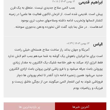
ابراهیم قدیمی
۱۲ بهمن ۱۴۰۳ | ۲۰:۱۸
بمب اتمی سلاح جدیدی نیست۔متعاق به یک قرن
پیش است۔قدیمی شده است۔از انزمان تاکنون فعالیت ها علمی! در زمینه
کشتار انسانها وتخریب ادامه داشته وسلاحهای مخرب تری بوجود
امدهاست۔ در مثل بما باید گفت اش نخورده ودهن بدجوری سوخته۔
الیاس
۱۳ بهمن ۱۴۰۳ | ۰۷:۳۹
آمریکا و جهان بداند راز ساخت سلاح هسته‌ای خیلی راحت
است برای ما ایرانیان باهوش یک گوشه به شما میدهم بمب اتم اتش ندارد
فقط انرژی ازاد میکند به طور خلاصه شلیک یک الکترون به مقدار زیادی
پوروتن باعث جرقه میشود و با فرو پاشی اولین پروتن باعث ازادی الکترون
جدید می‌شود همین زنجیره ادامه دارد آنقدر تا تمام پوروتن ها دچار
فروپاشی شوند به این انفجار اتمی میگویند من از بچگی عاشق زیست و
فیزیک و ریاضیات بودم
آخرین خبرها
پر بازدیدترین ها