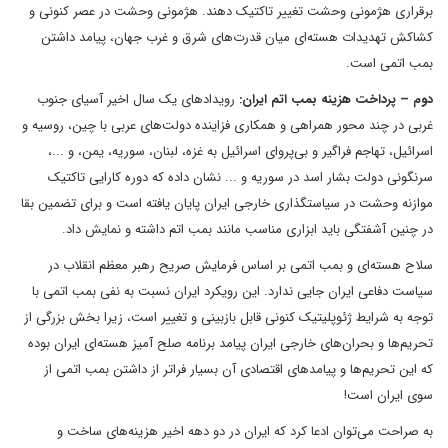
برقراری هژمونی وحشت تغییر تاکتیک دهند. هژمونی وحشت در عصر کنونی و
کشاکش تهدیدات هسته‌ای میان قدرت‌های شرق و غرب جهان، پیامد داشتن
بمب اتمی است.
دوم – پرداخت هزینه بمب اتم ایران:
رویدادهای یک سال اخیر آسیای جنوب
غربی در چند محور همراهی و همکاری فزاینده دولت‌های عربی با چین، روسیه و
اسرائیل، تهاجم فراگیر و بی‌پروای اسرائیل به غزه، لبنان، سوریه، یمن، و ...،
سرنگونی دولت بشار اسد در سوریه و ... نشان داده که دوره کارایی تاکتیک
موازنه وحشت در سیاستگذاری خارجی ایران پایان یافته است و برای تضمین بقا
در چنین آشفتگی باید ابزاری مناسب مانند بمب اتم داشته و نمایش داد.
سلاح هسته‌ای و بمب اتمی بر اساس فرمایش صریح رهبر معظم انقلاب در
سیاست دفاعی ایران جایی ندارد. این رویکرد ایران نسبت به نفی بمب اتمی با
توجه به شرایط ژئوپلیتیک کنونی قابل بازبینی و تغییر است، زیرا بخش بزرگی از
تحریم‌ها و بحران‌های خارجی ایران پیامد برنامه صلح آمیز هسته‌ای ایران بوده
که این تحریم‌ها و پیامدهای اقتصادی آن بسیار فراتر از داشتن بمب اتمی از
سوی ایران است!
به صراحت می‌توان ادعا کرد که ایران در دو دهه اخیر هزینه‌های ساخت و