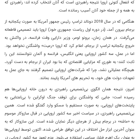
که انفعال کنونی اروپا نتیجه راهبردی است که آنان انتخاب کرده اند؛ راهبردی که
به همه و از جمله خود آنان آسیب رسانده است.
هنگامی که در سال 2018 دونالد ترامپ رئیس جمهور آمریکا به صورت یکجانبه از
برجام بیرون آمد، (در دوره اول ریاست جمهوری خود) اروپا باید تصمیمی قاطعانه
می‌گرفت. در همان زمان، برونو لومر، وزیر دارایی وقت فرانسه، در واکنش به
خروج یکجانبه ترامپ از برجام، اعلام کرد که اروپا «رعیت» واشنگتن نخواهد بود.
اما در عمل، سه کشور اروپایی یعنی انگلیس، فرانسه و آلمان نتوانستند این را
ثابت کنند؛ به طوری که مزایایی اقتصادی که بنا بود ایران از برجام به دست آورد،
هیچگاه عملیاتی نشد، چرا که شرکت‌های اروپایی تصمیم گرفتند به جای عمل به
تعهدات دولت های خود، به تحریم های آمریکا پایبند بمانند.
امروز، نتیجه همان الگوی بی‌تصمیمی راهبردی به درون خانه اروپایی‌ها هم
رسیده است؛ جایی که واشنگتن برای توقف جنگ اوکراین با بی‌اعتنایی به
پایتخت‌های اروپایی، به صورت مستقیم با مسکو وارد گفتگو شده است. همین
بی‌تصمیمی راهبردی، در سیاست اخیر سه کشور اروپایی در قبال سازوکار موسوم
به «ماشه» در برجام بیش از هرجای دیگر نمایان شده است. این سازوکار که به
عنوان آخرین ابزار حل اختلاف در این توافق طراحی شده، اکنون توسط اروپایی‌ها
به عنوان یک اهرم فشار سیاسی استفاده می‌شود. عدم تعهد سه کشور اروپایی در