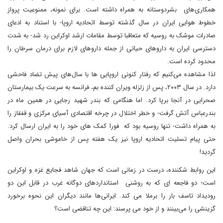
همکاری‌های بشردوستانه به همراه داشته است. برای نمونه، ممنوعیت پرواز
خطوط هوایی ایران در سال گذشته توسط اتحادیه اروپا- با استناد به ادعای
صادرات موشک به روسیه که متعاقبا توسط مقامات ارشد اوکراین رد شد- به شدت
دسترسی ایران به داروهای حیاتی از جمله داروهای لازم برای درمان سرطان را
محدود کرده است.
لذا مشاهده می‌کنیم که رفتار کنونی اروپایی ها با سال‌های پیش تضاد فاحشی
دارد. در سال ۲۰۰۳، پس از زلزله ویران کننده بم، فرانسه به سرعت یک بیمارستان
صحرایی در آنجا برپا کرد. اما هنگامی که بندر شهید رجایی در همین ماه در
بندرعباس آتش گرفت- و خطر اختلال در چرخه اقتصادی آسیای مرکزی و قفقاز را
به همراه داشت- تنها روسیه بود که فورا کمک های خود را به ایران ارسال کرد.
حتی پیام تسلیت اتحادیه اروپا نیز یک هفته پس از خاموشی بحران واصل
گردید!
این روابط شکننده، درست در زمانی است که جهان شاهد فجایع غزه و اوکراین
است؛ دو فاجعه ای که به روشنی استانداردهای دوگانه غرب در قابل این دو
رودیداد تاسف بار را برملا می کند. ایرانی‌ها مانند دیگران این نحوه برخورد
گزینشی را می‌بینند و از خود می پرسند: این چه تناقضی است؟