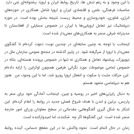
با این وجود و به رغم تنش ها، تاریخ روابط ایران و اروپا، پشتوانه‌ای غنی دارد.
مناسبات فرهنگی، علمی و اقتصادی ایران و اروپا شامل همکاری در حوزه‌های
انرژی، فناوری، خودروسازی و محیط زیست نتیجه بخش بوده است. در حوزه
دیپلماتیک نیز تعامل اروپایی‌ها با ایران در خصوص مسایلی از افغانستان تا
مدیترانه شرقی منجر به همکاری‌های معنی‌دار شده است.
اینجانب با توجه به چنین سابقه‌ای در چندین نوبت دعوت کرده‌ام تا گفتگوی
معنی‌دار با اروپا از سرگرفته شود. در پاییز گذشته در مجمع عمومی سازمان ملل در
نیویورک، پیشنهاد تعامل و همکاری نه تنها در خصوص پرونده هسته‌ای، بلکه در
خصوص تمامی موضوعات مورد نگرانی طرفین همچون اوکراین را ارایه داده‌ام
.این حرکات مثبت با سکوت و انفعال اروپا روبرو شد، اما با این وجود، من هنوز
هم به دیپلماسی متعهد هستم.
به دنبال رایزنی‌های اخیر در روسیه و چین، اینجانب آمادگی خود برای سفر به
پاریس، برلین و لندن با هدف شروع فصلی جدید در روابط را اعلام کرده‌ام. این
ابتکار به شکل گیری گفتگوهایی مقدماتی در سطح معاونان وزرای امور خارجه
منجر شده است. این گفتگوها اگر چه شکننده، اما امیدوارکننده است.
زمان در حال اتمام است. نحوه واکنش ما در این مقطع حساس، آینده روابط