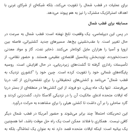
برای عملیات در قطب شمال را تقویت می‌کند، بلکه شبکه‌ای از شرکای غربی با
اهداف استراتژیک مشترک را نیز به هم پیوند می‌دهد.
مسابقه برای قطب شمال
در پس این دیپلماسی، یک واقعیت تلخ نهفته است: قطب شمال به سرعت در
حال تغییر است. با عقب‌نشینی یخ‌ها، مسیرهای جدید کشتیرانی، فاصله بین
اروپا و آسیا را هزاران مایل کوتاه‌تر می‌کنند. ذخایر نفت، گاز و مواد معدنی
دست‌نخورده، نویدبخش پتانسیل اقتصادی عظیمی هستند. و حضور نظامی، از
تأسیسات راداری گرفته تا گشت‌های زیردریایی، در حال افزایش است. روسیه
پایگاه‌های شمالی خود را تقویت کرده است. چین خود را "کشوری نزدیک به
قطب شمال" می‌نامد و کشتی‌های تحقیقاتی را برای نقشه‌برداری از کف دریا
می‌فرستد. تنها یک ماه پیش، دو فروند از این کشتی‌ها در منطقه‌ای از بستر دریا
که ایالات متحده ادعای مالکیت آن را در نزدیکی آلاسکا دارد، گشت‌زنی کردند و
گارد ساحلی را بر آن داشت تا کشتی هیلی را برای مشاهده به حرکت درآورد.
این تحریکات احتمالاً چند برابر می‌شوند و حضور آمریکا در قطب شمال دیگر
کافی نیست. همکاری با فنلاند ممکن است یک راه حل موقت باشد، اما همچنین
یک بیانیه است: اینکه ایالات متحده قصد دارد نه به عنوان یک تماشاگر، بلکه به