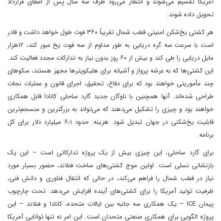
آمریکا تقسیم می‌شوند و انتظار می‌رود ظرف سه سال پس از اعطای قرارداد
تحویل داده شوند.
هر کشتی یخ‌شکن امنیتی قطب شمال تقریباً ۳۶۰ فوت طول خواهد داشت و قادر
است با سرعت سه گره دریایی به طور مداوم از سه فوت یخ عبور کند، ۱۲هزار
مایل دریایی را طی کند و بیش از ۶۰ روز بدون نیاز به تدارکات مجدد فعالیت کند.
این کشتی‌ها که به عرشه پرواز و آشیانه برای هلیکوپترها مجهز هستند، سکوهای
چند مأموریتی خواهند بود که برای دفاع، تحقیق، اجرای قانون و عملیات نجات
طراحی شده‌اند. آنها همچنین با ناوگان جدید گارد ساحلی کانادا قابل همکاری
خواهند بود و چیزی را تشکیل می‌دهند که می‌تواند به بزرگترین و منسجم‌ترین
قابلیت یخ‌شکنی در جهان تبدیل شود. هزینه: حدود ۶٫۱ میلیارد دلار برای کل
برنامه.
برای گارد ساحلی، این چیزی بیش از یک پروژه تدارکاتی است – این یک
بازنشانی نسلی است. اولین موج کشتی‌های ساخت فنلاند، حضور بسیار مورد
نیاز در قطب شمال را فراهم می‌کند، در حالی که انتقال فناوری و دانش فنی،
ظرفیت تولید آمریکا را برای کشتی‌های آینده افزایش می‌دهد. تحت چارچوب
پیمان ICE – یک همکاری سه جانبه بین ایالات متحده، کانادا و فنلاند – این
پروژه الگویی برای همکاری صنعتی متحدان است. این امر نه تنها توانایی آمریکا