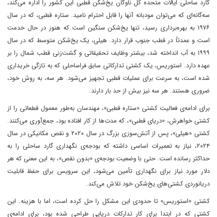
گارد ساحلی ایالات متحده کل ناوگان یخ‌شکن قطبی این کشور را اداره می‌کند،
سه‌گانه‌ای که می‌توان مودبانه آنها را قابل احترام نامید. ستاره قطبی، که در سال
۱۹۷۶ به بهره‌برداری رسید، تنها یخ‌شکن سنگین است که هنوز در حال خدمت
است و عمدتاً در قطب جنوب قرار دارد. هیلی، یک یخ‌شکن متوسط که در سال
۱۹۹۹ به آب انداخته شد، بیشتر وظایف تحقیقاتی و گشت‌زنی قطب شمال را بر
عهده دارد. استوریس، یک کشتی تدارکاتی سابق فراساحلی که به تازگی خریداری
شده است، به سرعت برای عملیات قطبی تجهیز می‌شود. هر سه، به روش خود،
ضروری هستند. هر سه نیز بیش از حد بار دارند.
برای ادامه‌ی فعالیت کشتی «ستاره قطبی»، مهندسان به‌طور معمول قطعاتی را از
کشتی خواهرش، «دریای قطبی»، که مدت‌ها از کار افتاده بود، جمع‌آوری می‌کنند.
کشتی «هیلی»، پس از آتش‌سوزی بزرگ در سال ۲۰۲۰ و نقص مکانیکی در سال
۲۰۲۴، نیاز به تعمیرات اساسی داشته که بودجه‌ی نگهداری گارد ساحلی را به
حداکثر رسانده است. حتی با وضعیت بودجه‌ی «بدون نقص»، به این معنی که هر
دلار مورد نیاز برای نگهداری تأمین می‌شود، این سرویس برای حفظ قابلیت
دریانوردی کشتی‌های یخ‌شکن خود تلاش می‌کند.
کشتی «استوریس» تا حدودی این مشکل را حل کرده است، اما با هزینه. این
کشتی که در ابتدا برای کار تدارکات دریایی طراحی شده بود، برای ادامه‌ی