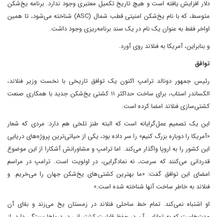
دلار افزایش یافته است و هیچ تاریخ تکمیل معتبری وجود ندارد. برنامه یخ‌شکن
متوسط، که با نام یخ‌شکن امنیتی قطب شمال (ASC) شناخته می‌شود، تا همین
اواخر فقط به عنوان یک نام در یک سند برنامه‌ریزی وجود داشت.
و بنابراین، آمریکا به فنلاند روی آورد.
توافق
رئیس جمهور دونالد ترامپ اکنون یک توافق تاریخی با نخست وزیر فنلاند،
الکساندر استاب، برای ساخت حداکثر ۱۱ کشتی یخ‌شکن جدید با همکاری صنعت
کشتی‌سازی فنلاند امضا کرده است.
این یک تصمیم عمل‌گرایانه است که البته طنز تلخی هم دارد: مردی که شعار
«آمریکا را دوباره بزرگ کنیم» را سر داده بود، یکی از حیاتی‌ترین پروژه‌های دریایی
این کشور را به اروپا واگذار می‌کند. اما ترامپ و مشاورانش آشکارا از این موضوع
قدردانی می‌کنند که سرعت، نه نمادگرایی، در اولویت است. ترامپ در مراسم
امضای این توافق گفت: «ما بهترین کشتی‌های یخ‌شکن جهان را می‌خریم. و
فنلاند به خاطر ساخت آنها شناخته شده است.»
او اشتباه نمی‌کند. تمام خط ساحلی فنلاند در زمستان یخ می‌زند و بقای آن
مدت‌هاست که به توانایی آن در حفظ قابلیت کشتیرانی در دریاها بستگی دارد. از