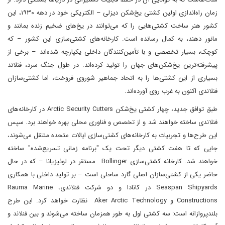
زمان راه‌اندازی اولین کشتی یخ‌شکن دیزلی – الکتریکی خود در دهه ۱۹۳۰، این
کشور هنر ساخت کشتی‌هایی را که می‌توانند در یخ‌های ضخیم زنده بمانند و
مانور دهند، به کمال رسانده است. کارخانه‌های کشتی‌سازی این کشور – که
کوچک، بسیار تخصصی و با تأمین‌کنندگان داخلی یکپارچه شده‌اند – برخی از
پیشرفته‌ترین یخ‌شکن‌های جهان را تولید کرده‌اند. در طول جنگ سرد، فنلاند
بسیاری از این کشتی‌ها را به اتحاد جماهیر شوروی فروخت، اما کشتی‌سازان
فنلاندی اکنون به غرب روی آورده‌اند.
طبق توافق جدید، چهار کشتی یخ‌شکن Arctic Security Cutters در کارخانه‌های
فنلاندی ساخته خواهند شد و از تخصص و فناوری محلی بهره خواهند برد. سپس
این طرح‌ها و تجربیات به کارخانه‌های کشتی‌سازی ایالات متحده منتقل می‌شوند،
جایی که تا هفت کشتی دیگر تحت یک "برنامه زمانی تسریع‌شده" ساخته
خواهند شد. کارخانه کشتی‌سازی Bollinger مستقر در لوئیزیانا – که در حال
حاضر یکی از کشتی‌سازان اصلی گارد ساحلی است – بر تولید داخلی با همکاری
Seaspan Shipyards در کانادا و دو شرکت فنلاندی، Rauma Marine
Constructions و Aker Arctic Technology نظارت خواهد کرد. این طرح
بلندپروازانه است: سه کشتی اول به طور همزمان ساخته می‌شوند و بین فنلاند و