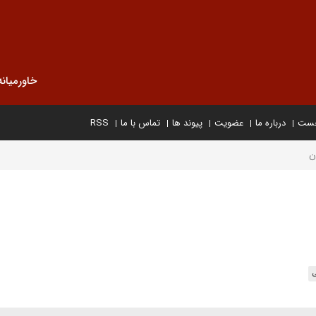
خاورمیانه
خست
درباره ما
عضویت
پیوند ها
تماس با ما
RSS
ن
ی