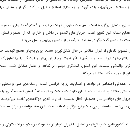
ضادها نمی‌گریزد، بلکه آن‌ها را به منابع اصلاح تبدیل می‌کند. اگر این منطق نها
ادسازی متقابل برگزیده است. سیاست خارجی دولت جدید، بر گفت‌وگو به جای محورساز
عمان نشانه این تغییر است. جریان‌های تندرو در داخل و خارج، که از استمرار تنش
ت که منطق گفت‌وگو در منطقه، کارآمدتر از منطق رویارویی عمل می‌کند.
 تصویر تازه‌ای از ایران عقلانی در حال شکل‌گیری است. ایران به‌جای صدور تهدید، حا
تار جدید ایران سخن می‌گویند. اگر قدرت نرم ایران پیش‌تر فرهنگی یا ایدئولوژیک ب
ازیگری واکنشی نیست. این کشور، کنشگری مبتنی بر تفاهم و اعتبار متقابل شده است 
 از این جایگاه استقبال می‌کنند.
 همدلی اجتماعی در نهادها و استان‌ها رو به افزایش است. رسانه‌های ملی و محلی به
 حتی منتقدان اولیه دولت، اذعان دارند که پزشکیان توانسته آرامش تصمیم‌گیری را
یان‌های دوقطبی‌ساز همچنان فعال هستند. آنان با القای دوگانه‌های کاذب می‌کوشن
 تن نمی‌دهد. جامعه در پی حکمرانی مؤثر و شفاف است. این سه مؤلفه در مرکز سیاس
کشورهایی که پیش‌تر در تعامل با تهران دچار تردید بودند، رویکرد دولت کنونی را ن