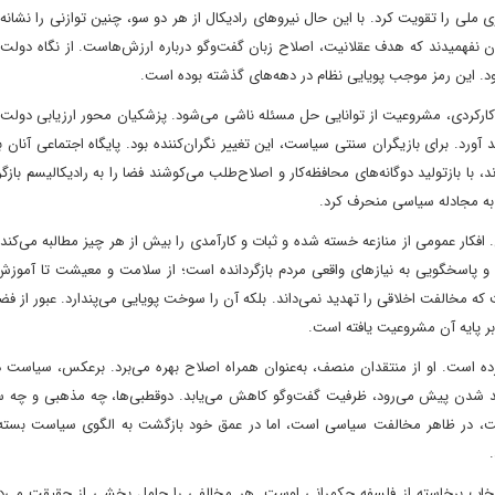
ی ملی را تقویت کرد. با این حال نیروهای رادیکال از هر دو سو، چنین توازنی را نشانه
ان نفهمیدند که هدف عقلانیت، اصلاح زبان گفت‌وگو درباره ارزش‌هاست. از نگاه دولت
ود. این رمز موجب پویایی نظام در دهه‌های گذشته بوده است.
رکردی، مشروعیت از توانایی حل مسئله ناشی می‌شود. پزشکیان محور ارزیابی دولت ر
د آورد. برای بازیگران سنتی سیاست، این تغییر نگران‌کننده بود. پایگاه اجتماعی آنان
با بازتولید دوگانه‌های محافظه‌کار و اصلاح‌طلب می‌کوشند فضا را به رادیکالیسم بازگرد
ا به مجادله سیاسی منحرف کرد.
 افکار عمومی از منازعه خسته شده و ثبات و کارآمدی را بیش از هر چیز مطالبه می‌کند
 پاسخگویی به نیازهای واقعی مردم بازگردانده است؛ از سلامت و معیشت تا آموز
مخالفت اخلاقی را تهدید نمی‌داند. بلکه آن را سوخت پویایی می‌پندارد. عبور از فض
 پایه آن مشروعیت یافته است.
ده است. او از منتقدان منصف، به‌عنوان همراه اصلاح بهره می‌برد. برعکس، سیاست د
 شدن پیش می‌رود، ظرفیت گفت‌وگو کاهش می‌یابد. دوقطبی‌ها، چه مذهبی و چه س
ولت، در ظاهر مخالفت سیاسی است، اما در عمق خود بازگشت به الگوی سیاست بس
نتخاب برخاسته از فلسفه حکمرانی اوست. هر مخالفی را حامل بخشی از حقیقت می‌دا