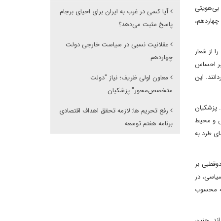
 بی‌هویتی
آیا کسی در غرب به ایران برای احیای برجام
 چهاردهم،
پاسخ مثبت می‌دهد؟
عقلانیت نسبی در سیاست خارجی دولت
ا از شعار
چهاردهم
 بر احساس
انند. این
معاون اولی ظریف؛ نیاز "دولت
متخصص‌محور" پزشکیان
. پزشکیان
رفع تحریم ها: لازمه تحقق اهداف اقتصادی
ش و محیط
برنامه هفتم توسعه
ای طرد به
وقطبی بر
یاسی، در
ته محسوب
ند. چنین