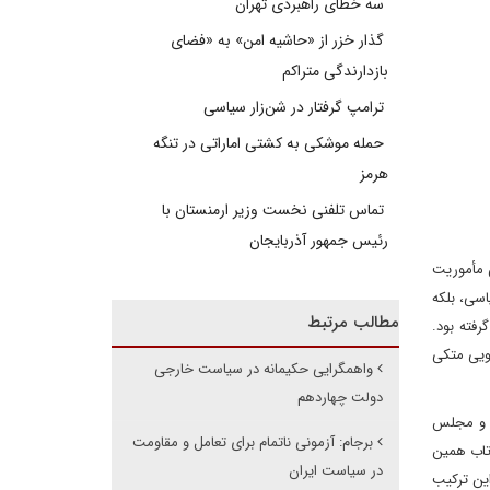
سه خطای راهبردی تهران
گذار خزر از «حاشیه امن» به «فضای
بازدارندگی متراکم
ترامپ گرفتار در شن‌زار سیاسی
حمله موشکی به کشتی اماراتی در تنگه
هرمز
تماس تلفنی نخست وزیر ارمنستان با
رئیس جمهور آذربایجان
ن مأموریت
اسی، بلکه
مطالب مرتبط
فته بود.
گویی متکی
واهمگرایی حکیمانه در سیاست خارجی
دولت چهاردهم
ی و مجلس
برجام: آزمونی ناتمام برای تعامل و مقاومت
زتاب همین
در سیاست ایران
این ترکیب