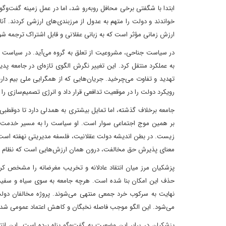
ابتدا با شگفتی برخی محافل روبه‌رو شد، اما در عمل زمینه گفت‌وگو
خواندند و دولت را متهم به عدول از مرزبندی‌های ارزشی کردند. آن
ارزش زمانی مؤثر است که به زبانی عقلانی و قابل اشتراک ترجمه ش
در سیاست جناحی، مشروعیت از تعلق به گروه می‌آید. در سیاست کا
به عملکرد منتقل کرد. این تغییر نگرش الگوی تازه‌ای در جامعه پدی
تهدید و تفاوت می‌چرخید. جریان‌هایی که از همگرایی ملی بیم دارند، 
رویکرد دولت را در موقعیت تدافعی قرار داد و انرژی تصمیم‌سازی ر
جامعه برخلاف گذشته، اما تمایل بیشتری به همدلی دارد تا دوقطبی.
بر همین موج اجتماعی سوار است. او سیاست را به مسیر خدمت و
زیست. در بطن اندیشه دولت عقلانیت، فلسفه مدیریتی نهفته است که 
معنای پذیرش حق مخالفت، درون همان ارزش‌هایی است که نظام بر
پزشکیان مرز میان انتقاد عادلانه و تخریب مغرضانه را مشخص کر
حذف این امکان بنا شده است. هرچه جامعه به سوی سیاه و سفید
نهایت به سرکوب خرد جمعی منتهی می‌شوند. پروژه مخالفان د
می‌شود. این الگو موجب فاصله نخبگان و کاهش اعتماد عمومی شد.
پزشکیان در برابر این وضعیت به گفت‌وگو پناه برده است. این ا