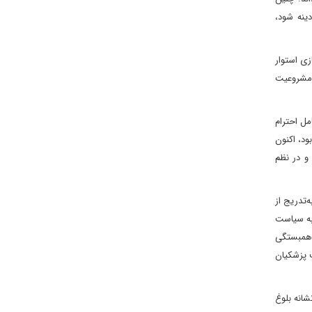
دینه شود،
ی استوار
 مشروعیت
مل احترام
ود، اکنون
و در نظم
‌تدریج از
 به سیاست
د همبستگی
ت پزشکیان
شانه بلوغ