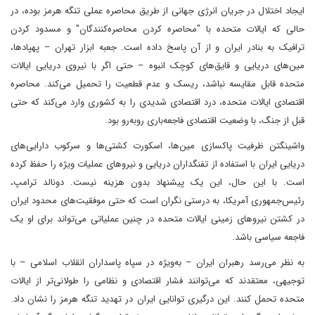
ایجاد اختلال در جریان انرژی جهانی از طریق محاصره عملی تنگه هرمز بوده، در
حالی که ایالات متحده با "محاصره کردن محاصره‌کنندگان" و مسدود کردن
ترافیک به بنادر ایران و از آن پاسخ داده است. جعبه ابزار تهران – پهپادها،
مین‌های دریایی و قایق‌های کوچک انبوه – حتی اگر با نیروی دریایی ایالات
متحده قابل مقایسه نباشد، ریسک و عدم قطعیت را تحمیل می‌کند. محاصره
اقتصادی ایالات متحده، درد اقتصادی شدیدی را به کشوری وارد می‌کند که حتی
قبل از جنگ، با وضعیت اقتصادی فاجعه‌باری روبه‌رو بود.
واشینگتن ظرفیت پاکسازی مین‌ها، اسکورت کشتی‌ها و سرکوب دارایی‌های
دریایی ایران با استفاده از تفنگداران دریایی و نیروهای عملیات ویژه را حفظ کرده
است. با این حال، این یک پیشنهاد بدون هزینه نیست. دونالد ترامپ،
رئیس‌جمهوری آمریکا، به درستی نگران است که حتی موفقیت‌های محدود ایران
در کشتن نیروهای زمینی ایالات متحده در چنین عملیاتی می‌تواند برای او یک
فاجعه سیاسی باشد.
به نظر می‌رسد رهبران ایران – به‌ویژه در سپاه پاسداران انقلاب اسلامی – با
توجیهی، معتقدند که می‌توانند فشار اقتصادی و نظامی را طولانی‌تر از ایالات
متحده تحمل کنند. این درگیری توانایی ایران در تهدید تنگه هرمز را نشان داد.