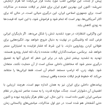
پیش از جنگ، این توانایی اغلب مورد بحث قرار می‌گرفت اما هرگز آزمایش
نمی‌شد؛ اکنون این بهترین اهرم ایران برای فشار بر ایالات متحده در مذاکرات
است. برای جمهوری اسلامی ایران، این درگیری حیاتی است، در حالی که برای
اکثر آمریکایی‌ها، بهتر است که تمام شود و فراموش شود، با این امید که قیمت‌ها
به زودی کاهش یابد.
این واگرایی، انتظارات در مورد تشدید تنش را شکل می‌دهد. اگر بازیگران ایرانی
فرض کنند که واشینگتن در نهایت به دنبال خروج خواهد بود، انگیزه‌هایی برای
طولانی کردن رویارویی دارند، با این شرط که فشار فزاینده به امتیازاتی منجر
خواهد شد. برعکس، سیاست‌گذاران ایالات متحده با یک تله اعتبار روبه‌رو هستند:
تهدید به تشدید بیشتر تنش باید در برابر این خطر که اجرای آنها به تعمیق
درگیری منجر شود که مخاطبان داخلی ممکن است از آن حمایت نکنند، متعادل
شود. بلوف زدن، که ترامپ مستعد انجام آن است، فقط ایرانی‌ها را متقاعد
می‌کند که خطوط قرمز ایالات متحده واقعی نیستند.
پیامدهای داخلی برای ایران نیز به همان اندازه مهم است، هرچند ارزیابی با
اطمینان آن دشوارتر است. جنگ، موازنه قدرت را به سمت عناصر تندروتر در نظام
سیاسی ایران تغییر داده است. با این حال، این نظام هرگز یکپارچه نبوده و اکنون
حتی آشفته‌تر هم شده است: در دور اول مذاکرات، میانجی‌های پاکستانی زمان