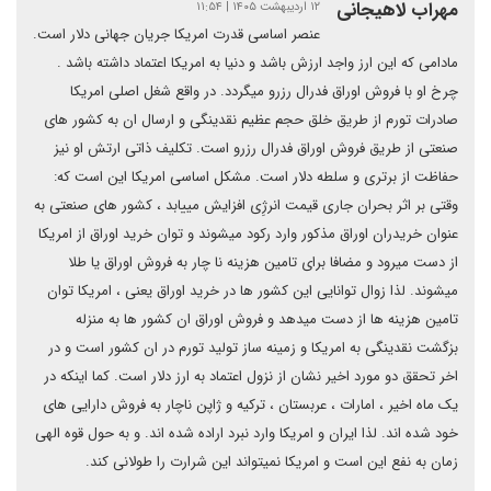
مهراب لاهیجانی
۱۲ اردیبهشت ۱۴۰۵ | ۱۱:۵۴
عنصر اساسی قدرت امریکا جریان جهانی دلار است.
مادامی که این ارز واجد ارزش باشد و دنیا به امریکا اعتماد داشته باشد .
چرخ او با فروش اوراق فدرال رزرو میگردد. در واقع شغل اصلی امریکا
صادرات تورم از طریق خلق حجم عظیم نقدینگی و ارسال ان به کشور های
صنعتی از طریق فروش اوراق فدرال رزرو است. تکلیف ذاتی ارتش او نیز
حفاظت از برتری و سلطه دلار است. مشکل اساسی امریکا این است که:
وقتی بر اثر بحران جاری قیمت انرژِی افزایش مییابد ، کشور های صنعتی به
عنوان خریدران اوراق مذکور وارد رکود میشوند و توان خرید اوراق از امریکا
از دست میرود و مضافا برای تامین هزینه نا چار به فروش اوراق یا طلا
میشوند. لذا زوال توانایی این کشور ها در خرید اوراق یعنی ، امریکا توان
تامین هزینه ها از دست میدهد و فروش اوراق ان کشور ها به منزله
بزگشت نقدینگی به امریکا و زمینه ساز تولید تورم در ان کشور است و در
اخر تحقق دو مورد اخیر نشان از نزول اعتماد به ارز دلار است. کما اینکه در
یک ماه اخیر ، امارات ، عربستان ، ترکیه و ژاپن ناچار به فروش دارایی های
خود شده اند. لذا ایران و امریکا وارد نبرد اراده شده اند. و به حول قوه الهی
زمان به نفع این است و امریکا نمیتواند این شرارت را طولانی کند.