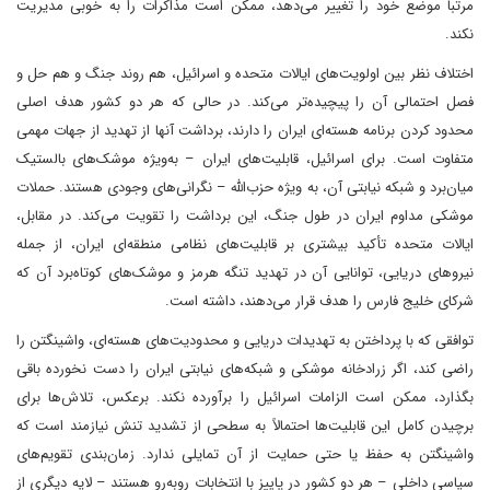
مرتباً موضع خود را تغییر می‌دهد، ممکن است مذاکرات را به خوبی مدیریت
نکند.
اختلاف نظر بین اولویت‌های ایالات متحده و اسرائیل، هم روند جنگ و هم حل و
فصل احتمالی آن را پیچیده‌تر می‌کند. در حالی که هر دو کشور هدف اصلی
محدود کردن برنامه هسته‌ای ایران را دارند، برداشت آنها از تهدید از جهات مهمی
متفاوت است. برای اسرائیل، قابلیت‌های ایران – به‌ویژه موشک‌های بالستیک
میان‌برد و شبکه نیابتی آن، به ویژه حزب‌الله – نگرانی‌های وجودی هستند. حملات
موشکی مداوم ایران در طول جنگ، این برداشت را تقویت می‌کند. در مقابل،
ایالات متحده تأکید بیشتری بر قابلیت‌های نظامی منطقه‌ای ایران، از جمله
نیروهای دریایی، توانایی آن در تهدید تنگه هرمز و موشک‌های کوتاه‌برد آن که
شرکای خلیج فارس را هدف قرار می‌دهند، داشته است.
توافقی که با پرداختن به تهدیدات دریایی و محدودیت‌های هسته‌ای، واشینگتن را
راضی کند، اگر زرادخانه موشکی و شبکه‌های نیابتی ایران را دست نخورده باقی
بگذارد، ممکن است الزامات اسرائیل را برآورده نکند. برعکس، تلاش‌ها برای
برچیدن کامل این قابلیت‌ها احتمالاً به سطحی از تشدید تنش نیازمند است که
واشینگتن به حفظ یا حتی حمایت از آن تمایلی ندارد. زمان‌بندی تقویم‌های
سیاسی داخلی – هر دو کشور در پاییز با انتخابات روبه‌رو هستند – لایه دیگری از