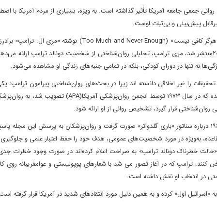
وانی جمعی جامعه آمریکا تأثیر گذاشته است. به ویژه، بسیاری از مردم آمریکا با اض
یرقابل پیش‌بینی و بی‌ثبات اوست.
در ادامه این بحث باید به کتاب دیگری نیز با عنوان «بیش از حد و هرگز کافی نیست» (Too Much and Never Enough) نوش
که روان‌شناس بالینی است، اشاره کرد. در این کتاب که در سال ۲۰۲۰منتشر شد، مری ترامپ، تحلیلی روان‌شناختی از شخصیت دونالد ترامپ ارائه م
ژگی‌ها نه تنها در دوران کودکی، بلکه در تمامی جنبه‌های زندگی او مشاهده می‌شود.
قیقات را غیر اخلاقی دانسته اند زیرا در بحث‌های روان‌شناختی پیرامون ترامپ، یک
اخلاقی مهم که به آن اشاره می‌شود، «قاعده گلدواتر» است. این قاعده که در سال ۱۹۷۳ توسط انجمن روان‌پزشکی آمر
 روان‌شناختی قرار گیرد، تشخیص روانی از او ارائه شود.
این قاعده در واکنش به یک نظرسنجی انجام شد که در انتخابات ۱۹۶۴ درباره سناتور «باری گلدواتر» صورت گرفت و روان‌پزشکان به پرسش این مجل
 قاعده، به‌ویژه در مورد شخصیت‌های عمومی، هدف خود را حفظ اعتبار علمی و جلوگیری
 «حالت خطرناک دونالد ترامپ» به صراحت اعلام کرده‌اند در صورت وجود خطرات جدی
کنند. ترامپ که در آغاز تصور می شد با شعارهای پوپولیستی و عوامفریبانه روی کار
تی در انتخاب او نقش داشته است.
ه «اسرائیل اول» کرده و به همین دلیل مورد انتقادهای شدید در آمریکا قرار گرفته است