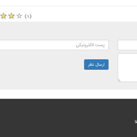
( ۱ )
ارسال نظر
ا