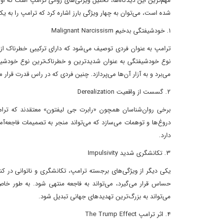
مهم‌ترین این دیدگاه‌ها، تحلیل ویژگی‌های روانی ترامپ است که او 
شده است، می‌توان به چهار ویژگی بارز اشاره کرد که ترامپ را به
۱. خودشیفتگی بدخیم Malignant Narcissism
ترامپ به عنوان فردی توصیف می‌شود که دارای ترکیبی خطرناک ا
نوع خودشیفتگی به عنوان شدیدترین و خطرناک‌ترین نوع خودشیفتگ
می‌برد و به آزار آن‌ها می‌پردازد. چنین فردی که در راس قدرت قرا
۲. گسست از واقعیت Derealization
برخی روان‌شناسان همچون «رابرت جی لیفتون» معتقدند که ترام
دروغ‌ها و توهمات می‌سازد که می‌تواند منجر به تصمیمات فاجعه‌آم
دارد.
۳. تکانشگری شدید Impulsivity
یکی دیگر از ویژگی‌های برجسته ترامپ، تکانشگری و ناتوانی در ک
حساس قرار می‌گیرد، می‌تواند به فاجعه منتهی شود. به طور خا
می‌تواند به بزرگ‌ترین تهدیدهای جهانی تبدیل شود.
۴. اثر ترامپ The Trump Effect