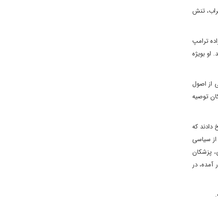
طراب، تنش
ته «مری ال. ترامپ» برادرزاده ترامپ
ی‌دهد. او بویژه
ی از اصول
یکا(APA) تصویب شد، به روان‌پزشکان توصیه
ه پاسخ دادند که
 از سیاسی
، پزشکان
 آمده، در
.