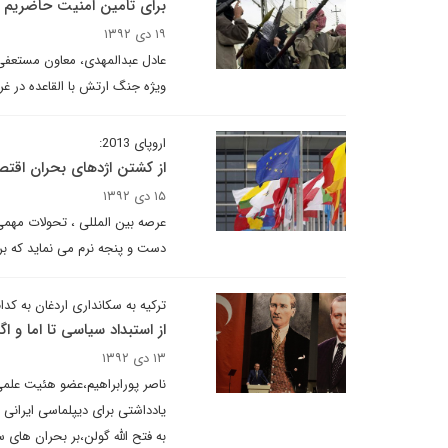
برای تامین امنیت حاضریم س
۱۹ دی ۱۳۹۲
عادل عبدالمهدی، معاون مستعفی
ویژه جنگ ارتش با القاعده در غ
اروپای 2013:
از کشتن اژدهای بحران اقتصا
۱۵ دی ۱۳۹۲
عرصه بین المللی ، تحولات مهمی
دست و پنجه نرم می نماید که بر
ترکیه به سکانداری اردغان به کد
از استبداد سیاسی تا اما و ا
۱۳ دی ۱۳۹۲
ناصر پورابراهیم،عضو هئیت علمی 
یادداشتی برای دیپلماسی ایرانی 
به فتح الله گولن،بر بحران های