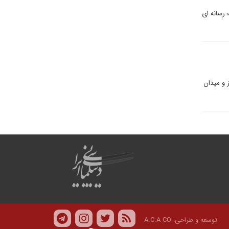
 رسانه ای
 و میدان
توسعه و طراحی:
A.C.A CO