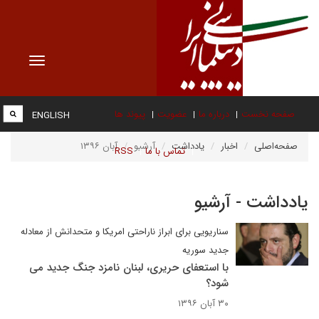
Toggle
vigation
صفحه نخست
درباره ما
عضویت
پیوند ها
ENGLISH
صفحه‌اصلی
اخبار
یادداشت
آرشیو
آبان ۱۳۹۶
تماس با ما
RSS
یادداشت - آرشیو
سناریویی برای ابراز ناراحتی امریکا و متحدانش از معادله
جدید سوریه
با استعفای حریری، لبنان نامزد جنگ جدید می
شود؟
۳۰ آبان ۱۳۹۶