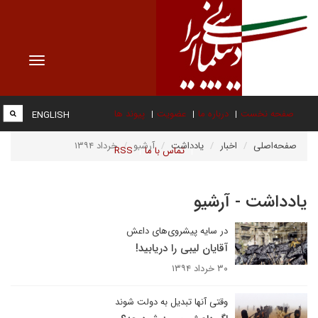
Toggle
vigation
صفحه نخست
درباره ما
عضویت
پیوند ها
ENGLISH
صفحه‌اصلی
اخبار
یادداشت
آرشیو
خرداد ۱۳۹۴
تماس با ما
RSS
یادداشت - آرشیو
در سایه پیشر‌وی‌های داعش
آقایان لیبی را دریابید!
۳۰ خرداد ۱۳۹۴
وقتی آنها تبدیل به دولت شوند