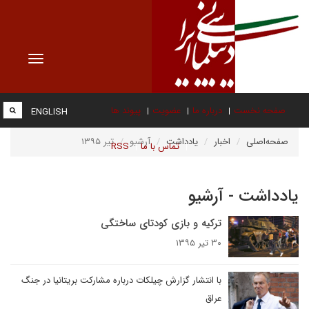
Toggle
vigation
صفحه نخست
درباره ما
عضویت
پیوند ها
ENGLISH
صفحه‌اصلی
اخبار
یادداشت
آرشیو
تیر ۱۳۹۵
تماس با ما
RSS
یادداشت - آرشیو
ترکیه و بازی کودتای ساختگی
۳۰ تیر ۱۳۹۵
با انتشار گزارش چیلکات درباره مشارکت بریتانیا در جنگ
عراق