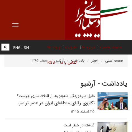
Toggle
vigation
صفحه نخست
درباره ما
عضویت
پیوند ها
ENGLISH
صفحه‌اصلی
اخبار
یادداشت
آرشیو
اسفند ۱۳۹۵
تماس با ما
RSS
یادداشت - آرشیو
دلیل سرخوردگی سعودی‌ها از ائتلاف‌سازی چیست؟
تکاپوی رقبای منطقه‌ای ایران در عصر ترامپ
۲۵ اسفند ۱۳۹۵
گذشته در خطر است