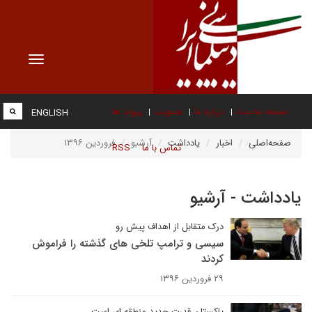
Toggle
vigation
صفحه نخست
درباره ما
عضویت
پیوند ها
ENGLISH
صفحه‌اصلی
اخبار
یادداشت
آرشیو
فروردین ۱۳۹۶
تماس با ما
RSS
یادداشت - آرشیو
درک متقابل از اهداف پیش رو
سیسی و ترامپ تلخی های گذشته را فراموش
کردند
۲۹ فروردین ۱۳۹۶
پاکستان قدرت جدید منطقه ای است