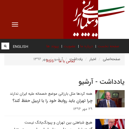
Toggle
vigation
صفحه نخست
درباره ما
عضویت
پیوند ها
ENGLISH
صفحه‌اصلی
اخبار
یادداشت
آرشیو
مهر ۱۳۹۶
تماس با ما
RSS
یادداشت - آرشیو
همه کردها مثل بارزانی موضع خصمانه علیه ایران ندارند
چرا تهران باید روابط خود را با اربیل حفظ کند؟
۲۹ مهر ۱۳۹۶
هیچ شباهتی بین تهران و پیونگ‌یانگ نیست