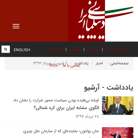
Toggle
vigation
صفحه نخست
درباره ما
عضویت
پیوند ها
ENGLISH
صفحه‌اصلی
اخبار
یادداشت
آرشیو
مرداد ۱۳۹۴
تماس با ما
RSS
یادداشت - آرشیو
اوباما بی‌فایده بودن سیاست محور شرارت را نشان داد
الگوی مشابه ایران برای کره شمالی؟
۲۸ مرداد ۱۳۹۴
جان بولتون؛ نماینده‌ای که از سازمان ملل چیزی