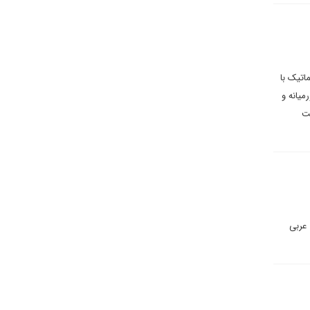
اتیک با
میانه و
فت
 دلار با کشورهای عربی