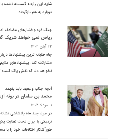
شاید این رابطه گسسته نشده باش
دوباره به هم بازگردند.
جنگ غزه و فشارهای مضاعف امری
ریاض نمی خواهد شریک گندک
۲۲ آبان ۱۴۰۲
جاه طلبانه ترین پیشنهادها دربا
مشارکت کند. پیشنهادهای ملایم 
نخواهد داد که نقشِ پاک کننده گن
آنچه جناب ولیعهد باید بفهمد
محمد بن سلمان در بوته آز
۱۱ مرداد ۱۴۰۲
در طول چند ماه پادشاهی نشانه ه
نزدیکی با ایران تحت نظارت پکن
طورآشکار اختلافات خود را با م