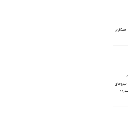
ی همکاری
ت
 نیروهای
سترده