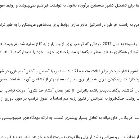
 برای تشکیل کشور فلسطین برآورده نشود، به توافقات ابراهیم نمی‌پیوندد و روابط خود 
به راست افراطی در اسرائیل عادی‌سازی روابط برای پادشاهی عربستان را به طور فزایند
در مورد ایران، کشورهای شورای همکاری خود را در موقعیت متفاوتی نسبت به سال 2017 ، زمانی که ترامپ برای اولین بار وارد کاخ سفید شد، می‌بی
ای همکاری به طور موثر شبکه‌ها و مشارکت‌های جهانی خود را متنوع کنند. آن‌ها ام
هرم فشار خود در برابر ایالات متحده آگاه هستند، زیرا “تعامل و آشتی” نام بازی در شو
ارد که واردکردن ایران به بازار برای تجارت بسیار بهتر از کشاندن آن به اقدامات مخ
 گذشته، برگشت‌ناپذیر باشد؛ بنابراین، از نظر اعمال “فشار حداکثری”، دولت ترامپ این
وایت جنگ‌افروزانه اسرائیل از تغییر رژیم هم اساساً با اصول ترامپ در مورد دوری از 
 امریکا در خاورمیانه به تعادل بسیار بیشتری نسبت به ارائه دیدگاه‌های صهیونیستی د
 از لحاظ مالی و سیاسی باشد ارزیابی واقعیت به‌سرعت انجام خواهد شد. معامله قرن می‌