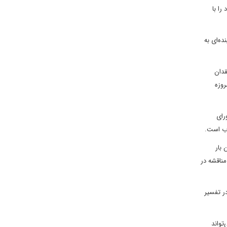
را با
ه‌ای به
نند. فقدان
روزه
رای
رب است.
 بار
مناقشه در
ر تفسیر
تواند