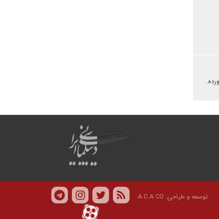
رده.
توسعه و طراحی:
A.C.A CO