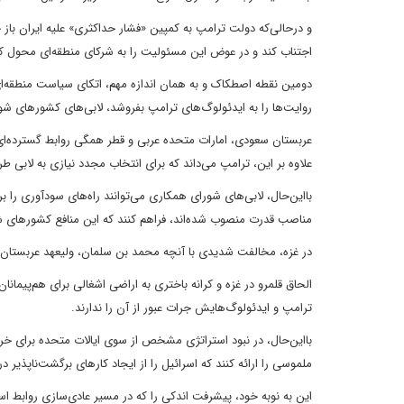
و درحالی‌که دولت ترامپ به کمپین «فشار حداکثری» علیه ایران با
اجتناب کند و در عوض این مسئولیت را به شرکای منطقه‌ای محول کن
دومین نقطه اصطکاک و به همان اندازه مهم، اتکای سیاست منطقه‌ای
روایت‌ها را به ایدئولوگ‌های ترامپ بفروشد، لابی‌های کشورهای ش
عربستان سعودی، امارات متحده عربی و قطر همگی روابط گسترده‌ای
علاوه بر این، ترامپ می‌داند که برای انتخاب مجدد نیازی به لابی ط
بااین‌حال، لابی‌های شورای همکاری می‌توانند راه‌های سودآوری را ب
مناصب قدرت منصوب شده‌اند، فراهم کنند که این منافع کشورهای شورا
در غزه، مخالفت شدیدی با آنچه محمد بن سلمان، ولیعهد عربستان 
الحاق قلمرو در غزه و کرانه باختری به اراضی اشغالی برای هم‌پیمان
ترامپ و ایدئولوگ‌هایش جرات عبور از آن را ندارند.
بااین‌حال، در نبود استراتژی مشخص از سوی ایالات متحده برای خر
ملموسی را ارائه کنند که اسرائیل را از ایجاد کارهای برگشت‌ناپذیر در 
این به نوبه خود، پیشرفت اندکی را که در مسیر عادی‌سازی روابط ا