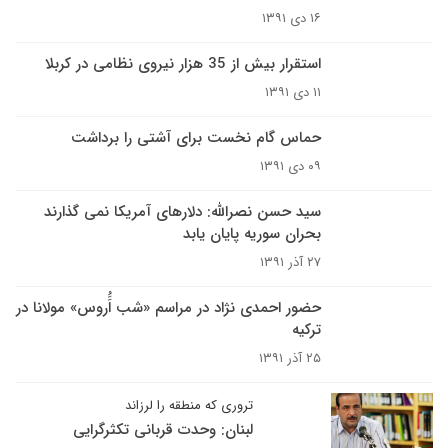
۱۶ دی ۱۳۹۱
استقرار بیش از 35 هزار نیروی نظامی در کربلا
۱۱ دی ۱۳۹۱
حماس گام نخست برای آشتی را برداشت
۰۹ دی ۱۳۹۱
سید حسن نصرالله: دلارهای آمریکا نمی گذارند
بحران سوریه پایان یابد
۲۷ آذر ۱۳۹۱
حضور احمدی نژاد در مراسم «شب اََُروس» مولانا در
ترکیه
۲۵ آذر ۱۳۹۱
تروری که منطقه را لرزاند
لبنان: وحدت قربانی تکثرگرایی