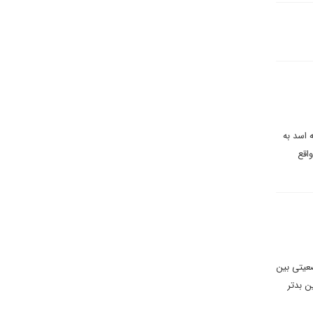
 اسد به
اقع
عیتی بین
ن بدتر