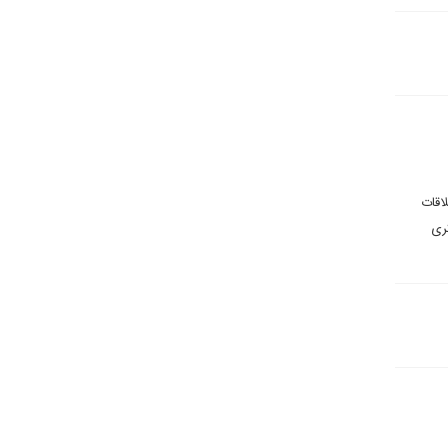
اقات
ری