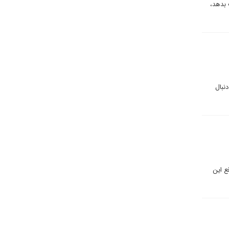
 بدهد،
 دنبال
ع این