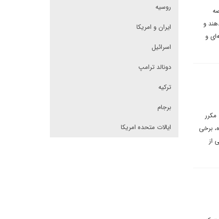
روسیه
صه
هند و
ایران و امریکا
ای و
اسرائیل
دونالد ترامپ
ترکیه
برجام
 مکرر
ایالات متحده امریکا
، برخی
 از