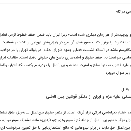
سی در تله
پیچیده‌تر از هر زمان دیگری شده است؛ زیرا ایران باید ضمن حفظ خطوط قرمز، تعادل
با فشارها را برقرار کند. حضور فعال گروسی در رایزنی‌های اروپایی و تاکید بر شفافیت ا
 مکانیسم ماشه در آستانه نشست فصلی جدید شورای حکام، می‌تواند تهران را در موقعیتی
لماسی هوشمندانه، حفظ حقوق و آماده‌سازی پاسخ‌های حقوقی دقیق است. مقامات ایرا
 علیه کشور، نه تنها صلح و امنیت منطقه و بین‌الملل را تهدید می‌کند، بلکه اعتبار توافقا
زیر سوال می‌برد.
رائیل
تی علیه غزه و ایران از منظر قوانین بین المللی
 اختیار دیپلماسی ایرانی قرار گرفته است: از منظر حقوق بین‌الملل ــ به‌ویژه طبق قطعنا
یی سال ۱۹۶۰ و نیز اصول دیگر حقوق بین‌الملل از جمله کنوانسیون‌های ژنو (به‌ویژه ماده مشترک سوم دربار
‌الملل حق دارند در برابر نیروهایی که مانع استعمارزدایی یا حق تعیین سرنوشت آن‌ه