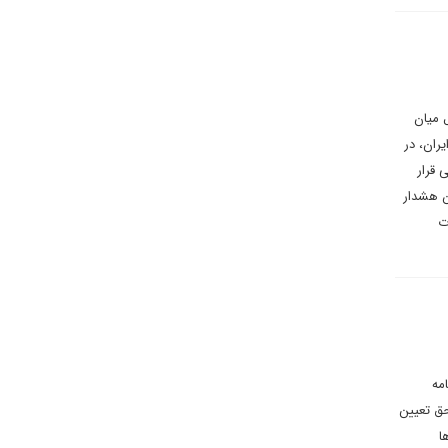
 میان
یران، در
 قرار
ن هشدار
ت
مه
ه حق تعیین
ا