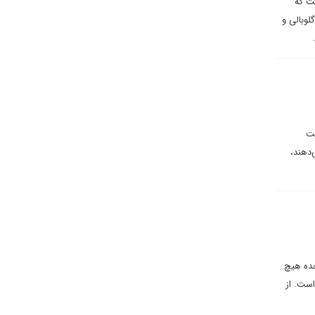
ست که
لوبالی و
ست
‌دهند،
لات متحده هیچ
است. از