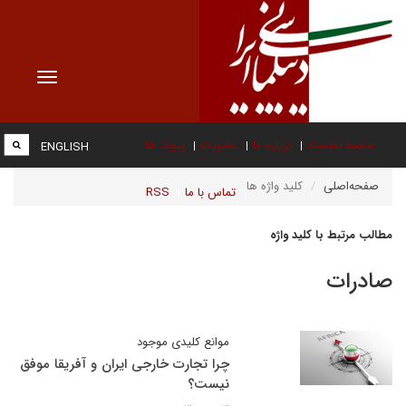
Toggle
vigation
صفحه نخست
درباره ما
عضویت
پیوند ها
ENGLISH
صفحه‌اصلی
کلید واژه ها
تماس با ما
RSS
مطالب مرتبط با کلید واژه
صادرات
موانع کلیدی موجود
چرا تجارت خارجی ایران و آفریقا موفق
نیست؟