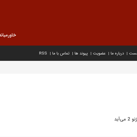
خاورمیانه
خست
درباره ما
عضویت
پیوند ها
تماس با ما
RSS
آید