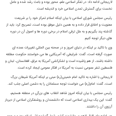
لاریجانی ادامه داد: در تفکر اسلامی علم، محور بوده و باعث رشد شده و عامل
نخست برای گسترش تمدن اسلامی خرد و اندیشه است.
رئیس مجلس شورای اسلامی با بیان اینکه اسلام تمرکز خود را بر شریعت
معنویت و اخلاق قرار داده و به همین دلیل موفق بوده است، تصریح کرد: باید از
گذشته پند بگیریم و به علل ترقی اسلام در برخی دوره ها و اصول آن در دوره
های دیگر توجه کنیم.
وی با تاکید بر اینکه در دنیای امروز و در صحنه بین المللی تغییرات عمده ای
صورت گرفته است، گفت: شرایطی که آمریکایی ها می خواستند حکومت مطلقه
داشته باشند، از هم پاشیده است و لشکرکشی آمریکا به عراق، افغانستان، لبنان و
فلسطین تنفر عمومی نسبت به آمریکا در افکار عمومی ایجاد کرده است.
لاریجانی با اشاره به تاکید امام خمینی(ره) مبنی بر اینکه آمریکا شیطان بزرگ
است، گفت: امام(ره) می خواست توجه مسلمانان را به دشمن اصلی جلب کند.
رئیس مجلس با بیان اینکه امروز شاهد انقلاب های بزرگی در منطقه هستیم،
گفت: این یک بیداری اسلامی است که دانشمندان و روشنفکران اسلامی از دیرباز
آرزوی آن را داشتند.
وی ادامه داد: اقبال لاهوری دانشمند کشور شما، گمشده اش اسلام بود و مرحوم