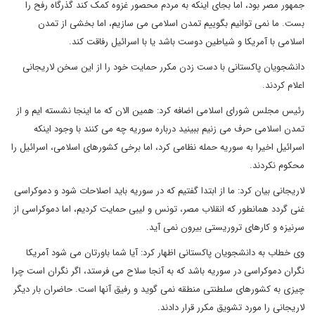
جمهور مصر بود، اما بجای اینکه به مردم محصور غزوه کمک کند گذرگاه رفح را
بست. ما نمی توانیم بگوییم تمدن اسلامی می سازیم، اما بخشی از تمدن
اسلامی با آمریکا و شیاطین دوست باشد یا با اسرائیل رفاقت کند.
دانشجویان پاکستانی با دست زدن مکرر حمایت خود را از این سخن لاریجانی
اعلام کردند.
رئیس مجلس شورای اسلامی اضافه کرد: همین الان که ما اینجا نشسته ایم و از
تمدن اسلامی حرف می زنیم ببینید درباره سوریه چه می کنند با وجود اینکه
اسرائیل اخیرا به سوریه حمله نظامی کرد، اما برخی کشورهای اسلامی، اسرائیل را
محکوم نکردند.
لاریجانی بیان کرد: ما از ابتدا گفتیم که در سوریه باید اصلاحات شود و دموکراسی
غنی گردد همانطور که انقلاب مصر، تونس و لیبی حمایت کردیم، اما دموکراسی از
سرنیزه و کارهای تروریستی بیرون نمی آید.
وی خطاب به دانشجویان پاکستانی اظهار کرد: آیا شما باورتان می شود آمریکا
نگران دموکراسی در سوریه باشد که به آنجا سلاح می فرستد، اگر نگران است چرا
چیزی به کشورهای سلطنتی منطقه نمی گوید و رفیق آنها است. حاضران بار دیگر
لاریجانی را مورد تشویق مکرر قرار دادند.