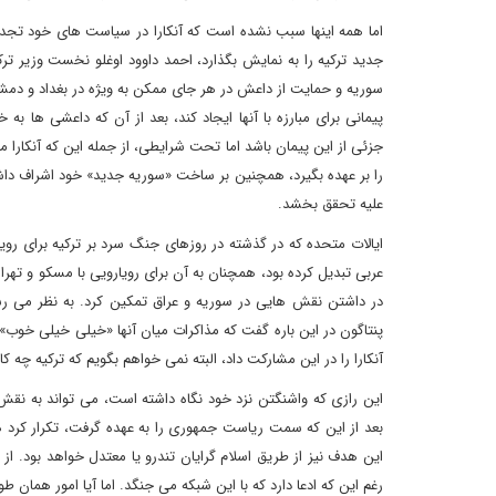
اما همه اینها سبب نشده است که آنکارا در سیاست های خود تجدید 
جدید ترکیه را به نمایش بگذارد، احمد داوود اوغلو نخست وزیر ترک
سوریه و حمایت از داعش در هر جای ممکن به ویژه در بغداد و دمشق
پیمانی برای مبارزه با آنها ایجاد کند، بعد از آن که داعشی ها 
جزئی از این پیمان باشد اما تحت شرایطی، از جمله این که آنکا
را بر عهده بگیرد، همچنین بر ساخت «سوریه جدید» خود اشراف داشت
علیه تحقق بخشد.
ایالات متحده که در گذشته در روزهای جنگ سرد بر ترکیه برای روی
عربی تبدیل کرده بود، همچنان به آن برای رویارویی با مسکو و تهر
در داشتن نقش هایی در سوریه و عراق تمکین کرد. به نظر می رسد
پنتاگون در این باره گفت که مذاکرات میان آنها «خیلی خیلی خوب»
آنکارا را در این مشارکت داد، البته نمی خواهم بگویم که ترکیه چه کا
این رازی که واشنگتن نزد خود نگاه داشته است، می تواند به نق
بعد از این که سمت ریاست جمهوری را به عهده گرفت، تکرار کرد 
این هدف نیز از طریق اسلام گرایان تندرو یا معتدل خواهد بود. ا
رغم این که ادعا دارد که با این شبکه می جنگد. اما آیا امور همان