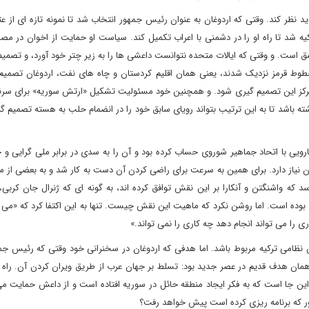
نظر کند. وقتی که اردوغان به عنوان رئیس جمهور انتخاب شد تا نمونه تازه ای از ع
یه شد تا راه او را در دشمنی با اعراب تکمیل کند. سیاست او حمایت از اخوان در مصر
 است. و وقتی که ایالات متحده نتوانست داعشی ها را به زیر چتر خود آورد، و تصمی
به خطوط قرمز نزدیک شدند، یعنی همان اقلیم کردستان و چاه های نفت، اردوغان تصمی
را مرکز این تصمیم گیری شود. و همچنین خود مسئولیت تشکیل «ارتش سوریه» برای سرن
ه باشد تا به این ترتیب بتواند رویای سابق خود را در انضمام حلب به هسته تصمیم 
ارویی با اتحاد جماهیر شوروی حساب کرده بود و آن را به سدی در برابر ملی گرایی و
ان نیاز دارد. برای همین به سرعت برای راضی کردن آن دست به کار شد و به بعضی از م
 که واشنگتن و آنکارا بر این نقش توافق کرده اند، به گونه ای که ژنرال جان کربی
 بوده است. اما روشن نکرد که ماهیت این نقش چیست. تنها به این اکتفا کرد که «می
ری را می تواند انجام دهد چه کاری را نمی تواند.»
ش نظامی ترکیه مربوط باشد. اما هدفی که اردوغان در سخنرانی خود وقتی که رئیس جم
همان هدف قدیم در عصر جدید بود: تسلط بر جهان عرب از طریق ویران کردن آن. راه 
ز این جا است که به فکر ایجاد منطقه حائل در سوریه افتاده است و از داعش حمایت م
 طور که برنامه ریزی کرده است پیش خواهد رفت؟