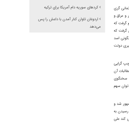
کردهای سوریه دام آمریکا برای ترکیه
ثمانی گری
 و عراق و
اردوغان تاوان کنار آمدن با داعش را پس
م گرفت که
می‌دهد
م گرفت که
گونی اسد
گیری دولت
 چپ گرایی
طالبات آن
، سخنگوی
 توان سهم
هور شد و
رسیدن به
ی کند علی