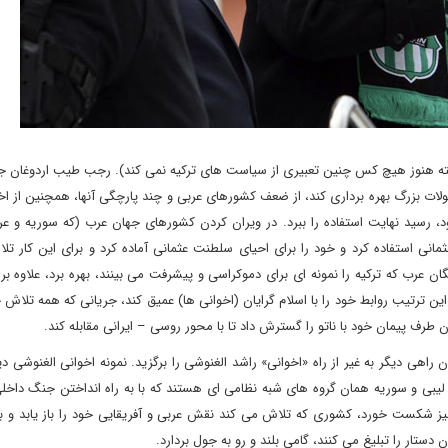
البته هنوز هیچ کس چنین تعبیری از سیاست های ترکیه نمی کند). رجب طیب اردوغان ج
تحولات بزرگ بهره برداری کند، از ضعف کشورهای عربی و چند پارچگی آنها، همچنین از ا
رسید نهایت استفاده را ببرد. در ویران کردن کشورهای جهان عرب (که سوریه و عرا
انی استفاده کرد و خود را برای احیای سلطنت عثمانی آماده کرد و برای این کار تلا
گان عرب که ترکیه را نمونه ای برای دموکراسی و پیشرفت می بینند، بهره برد، علاوه بر آ
این ترتیب روابط خود را با اسلام گرایان (اخوانی ها) عمیق کند، جریانی که همه تلاش 
طرف پیمان خود با ناتو را گسترش داد تا با محور روسی – ایرانی مقابله کند.
اهی دیگر به غیر از راه «اخوانی» راشد الغنوشی را برگزید. نمونه اخوانی الغنوشی دی
ر لیبی و سوریه همان گروه های شبه نظامی ای هستند که با به راه انداختن جنگ داخلی
یز شکست خورد، کشوری که تلاش می کند نقش عربی و آفریقایی خود را باز یابد و با 
 دستار را تبلیغ می کنند، گامی بلند و رو به جول بردارد.