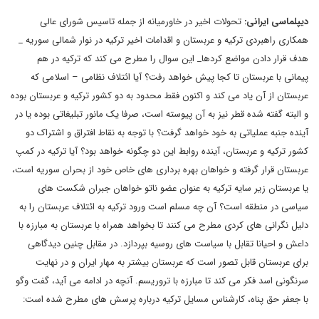
دیپلماسی ایرانی
:
تحولات اخیر در خاورمیانه از جمله تاسیس شورای عالی
همکاری راهبردی ترکیه و عربستان و اقدامات اخیر ترکیه در نوار شمالی سوریه _
هدف قرار دادن مواضع کردها_ این سوال را مطرح می کند که ترکیه در هم
پیمانی با عربستان تا کجا پیش خواهد رفت؟ آیا ائتلاف نظامی – اسلامی که
عربستان از آن یاد می کند و اکنون فقط محدود به دو کشور ترکیه و عربستان بوده
و البته گفته شده قطر نیز به آن پیوسته است، صرفا یک مانور تبلیغاتی بوده یا در
آینده جنبه عملیاتی به خود خواهد گرفت؟ با توجه به نقاط افتراق و اشتراک دو
کشور ترکیه و عربستان، آینده روابط این دو چگونه خواهد بود؟ آیا ترکیه در کمپ
عربستان قرار گرفته و خواهان بهره برداری های خاص خود از بحران سوریه است،
یا عربستان زیر سایه ترکیه به عنوان عضو ناتو خواهان جبران شکست های
سیاسی در منطقه است؟ آن چه مسلم است ورود ترکیه به ائتلاف عربستان را به
دلیل نگرانی های کردی مطرح می کنند تا بخواهد همراه با عربستان به مبارزه با
داعش و احیانا تقابل با سیاست های روسیه بپردازد. در مقابل چنین دیدگاهی
برای عربستان قابل تصور است که عربستان بیشتر به مهار ایران و در نهایت
سرنگونی اسد فکر می کند تا مبارزه با تروریسم. آنچه در ادامه می آید، گفت وگو
با جعفر حق پناه، کارشناس مسایل ترکیه درباره پرسش های مطرح شده است: