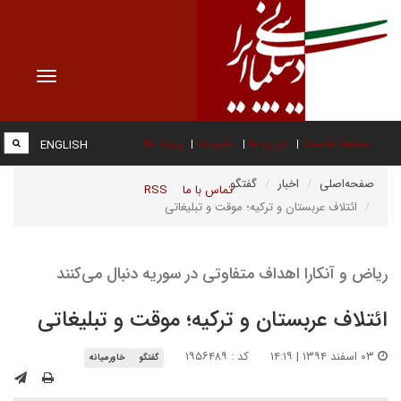
Toggle
vigation
صفحه نخست
درباره ما
عضویت
پیوند ها
ENGLISH
صفحه‌اصلی
اخبار
گفتگو
تماس با ما
RSS
ائتلاف عربستان و ترکیه؛ موقت و تبلیغاتی
ریاض و آنکارا اهداف متفاوتی در سوریه دنبال می‌کنند
ائتلاف عربستان و ترکیه؛ موقت و تبلیغاتی
۰۳ اسفند ۱۳۹۴ | ۱۴:۱۹
کد : ۱۹۵۶۴۸۹
گفتگو
خاورمیانه