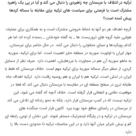
ترکیه در ائتلاف با عربستان چه راهبردی را دنبال می کند و آیا در پی یک راهبرد
مشترک است یا فرصتی برای سیاست های ترکیه برای مقابله با مساله کردها
پیش آمده است؟
گرچه اهداف هر دو آنها به لحاظ خروجی مشترک است و به همکاری برای عملیات
هوایی علیه گروه های تروریست ها _ به گفته خودشان _ بسنده کرده اند اما هر
کدام رویکردها و مبنای متفاوتی را دنبال می کنند. در حال حاضر برای عربستان،
مهار ایران با اولویت سوریه در منطقه حایز اهمیت است. اما برای ترکیه، سوریه
به ماهو سوریه آن هم در مجاورت با مرزهایش، اهمیت دارد. صرف نظر از مسایل
کردی، از منظر دیگر مساله سوریه برای ترکیه مهم است. خلاف عربستان که فقط با
ایران در تنش است، ترکیه هم با ایران و هم روسیه رقابت دارد. ترکیه اهداف جاه
طلبانه تری در سطح منطقه ای در مقایسه با عربستان دنبال می کند که فعلا در
موقعیت دفاعی و انفعالی قرار گرفته است. خلاف آنچه که گفته می شود، این
ترکیه نیست که در کمپ عربستان قرار دارد، بلکه به نحو رندانه ای تلاش می کند
از عربستان در راستای منافع خود بهره ببرد. اکنون قرار است جنگنده های
عربستان در ترکیه و در پایگاه اینجرلیک مستقر شوند. این نشان از نوعی رابطه ای
کم و بیش نابرابر میان آنها دارد و در این مناسبات ترکیه تا حدودی دست بالا را
دارد.