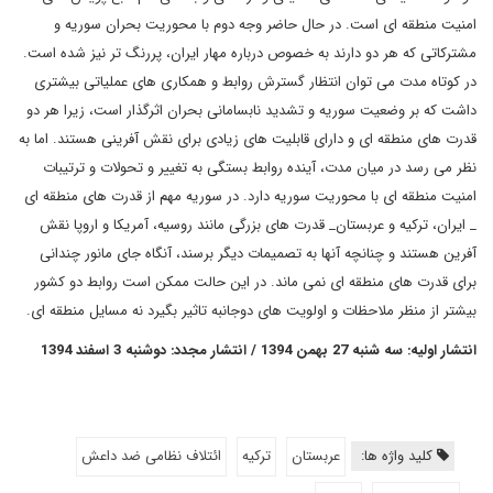
امنیت منطقه ای است. در حال حاضر وجه دوم با محوریت بحران سوریه و
مشترکاتی که هر دو دارند به خصوص درباره مهار ایران، پررنگ تر نیز شده است.
در کوتاه مدت می توان انتظار گسترش روابط و همکاری های عملیاتی بیشتری
داشت که بر وضعیت سوریه و تشدید نابسامانی بحران اثرگذار است، زیرا هر دو
قدرت های منطقه ای و دارای قابلیت های زیادی برای نقش آفرینی هستند. اما به
نظر می رسد در میان مدت، آینده روابط بستگی به تغییر و تحولات و ترتیبات
امنیت منطقه ای با محوریت سوریه دارد. در سوریه مهم از قدرت های منطقه ای
_ ایران، ترکیه و عربستان_ قدرت های بزرگی مانند روسیه، آمریکا و اروپا نقش
آفرین هستند و چنانچه آنها به تصمیمات دیگر برسند، آنگاه جای مانور چندانی
برای قدرت های منطقه ای نمی ماند. در این حالت ممکن است روابط دو کشور
بیشتر از منظر ملاحظات و اولویت های دوجانبه تاثیر بگیرد نه مسایل منطقه ای.
انتشار اولیه: سه شنبه 27 بهمن 1394 / انتشار مجدد: دوشنبه 3 اسفند 1394
کلید واژه ها:
عربستان
ترکیه
ائتلاف نظامی ضد داعش