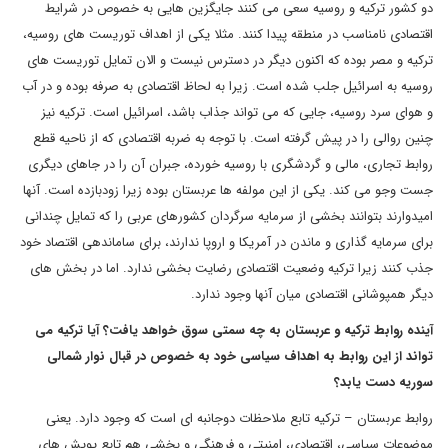
دو کشور ترکیه و روسیه سعی می کنند جایگزین هایی به خصوص در شرایط
اقتصادی نامناسب در منطقه پیدا کنند. مثلا یکی از اهداف توریست های روسیه،
ترکیه و مصر بوده که اکنون دیگر در دسترس نیست و الان تمایل توریست های
روسیه به اسرائیل جلب شده است. زیرا به لحاظ اقتصادی به صرفه بوده و در آب
و هوای سرد روسیه، جایی که می تواند جذاب باشد، اسرائیل است. ترکیه نیز
چنین روالی را در پیش گرفته است. با توجه به ضربه اقتصادی که از ناحیه قطع
روابط تجاری، مالی و گردشگری با روسیه خورده، جبران آن را در جاهای دیگری
جست وجو می کند. یکی از این مولفه ها عربستان بوده زیرا زودبازده است. آنها
امیدوارند بتوانند بخشی از سرمایه سرگردان کشورهای عربی را که تمایل چندانی
برای سرمایه گذاری و ماندن در آمریکا و اروپا ندارند، برای ساماندهی اقتصاد خود
جذب کنند زیرا ترکیه وضعیت اقتصادی رضایت بخشی ندارد. اما در بخش های
دیگر همپوشانی اقتصادی میان آنها وجود ندارد.
آینده روابط ترکیه و عربستان به چه سمتی سوق خواهد یافت؟ آیا ترکیه می
تواند از این روابط به اهداف سیاسی خود به خصوص در قبال نوار شمالی
سوریه دست یابد؟
روابط عربستان – ترکیه تابع ملاحظات دوجانبه ای است که وجود دارد. یعنی
موضوعات سیاسی، اقتصادی، امنیتی و فرهنگی و بخشی هم تابع پویش های