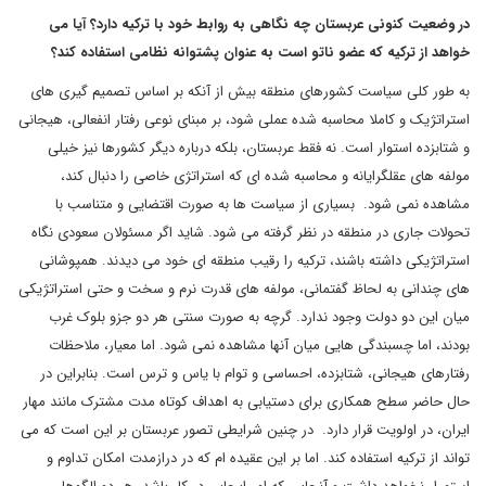
در وضعیت کنونی عربستان چه نگاهی به روابط خود با ترکیه دارد؟ آیا می
خواهد از ترکیه که عضو ناتو است به عنوان پشتوانه نظامی استفاده کند؟
به طور کلی سیاست کشورهای منطقه بیش از آنکه بر اساس تصمیم گیری های
استراتژیک و کاملا محاسبه شده عملی شود، بر مبنای نوعی رفتار انفعالی، هیجانی
و شتابزده استوار است. نه فقط عربستان، بلکه درباره دیگر کشورها نیز خیلی
مولفه های عقلگرایانه و محاسبه شده ای که استراتژی خاصی را دنبال کند،
مشاهده نمی شود. بسیاری از سیاست ها به صورت اقتضایی و متناسب با
تحولات جاری در منطقه در نظر گرفته می شود. شاید اگر مسئولان سعودی نگاه
استراتژیکی داشته باشند، ترکیه را رقیب منطقه ای خود می دیدند. همپوشانی
های چندانی به لحاظ گفتمانی، مولفه های قدرت نرم و سخت و حتی استراتژیکی
میان این دو دولت وجود ندارد. گرچه به صورت سنتی هر دو جزو بلوک غرب
بودند، اما چسبندگی هایی میان آنها مشاهده نمی شود. اما معیار، ملاحظات
رفتارهای هیجانی، شتابزده، احساسی و توام با یاس و ترس است. بنابراین در
حال حاضر سطح همکاری برای دستیابی به اهداف کوتاه مدت مشترک مانند مهار
ایران، در اولویت قرار دارد. در چنین شرایطی تصور عربستان بر این است که می
تواند از ترکیه استفاده کند. اما بر این عقیده ام که در درازمدت امکان تداوم و