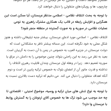
استمرار نخواهد داشت و آنجایی که امر ایجابی در کار باشد، هر دو الگوها،
چارچوب ها و رویکردهای متفاوتی را دنبال خواهند کرد.
با توجه به بحث ائتلاف نظامی
- اسلامی مدنظر عربستان، آیا ممکن است این
همگرایی و افزایش رابطه در قالب یک همکاری مشترک راهبری به نوعی
عملیات نظامی در سوریه و به صورت گسترده در منطقه منجر شود؟
ائتلاف نظامی – اسلامی مورد ادعای عربستان، بیشتر جنبه تبلیغاتی داشته و هنوز
شکل عملی به خود نگرفته است. این مساله بیشتر ناظر به مشکلاتی است که
دولت عربستان در جزیره العرب به خصوص در یمن با آن دست به گریبان است.
بعید به نظر می رسد به این راحتی بتواند چنین موضوعی را به داعش در عراق یا
سوریه تعمیم دهد. زیرا در وهله اول عربستان چندان قابلیت رهبری ائتلاف را
نداشته و قدرت مانور آن از اعضای بلوک به خصوص ترکیه پایین تر است و دوم
آنکه اهداف متفاوتی را دنبال می کند. می دانیم که ترکیه دست بالاتری نسبت به
عربستان دارد.
با توجه به نوع تنش های میان ترکیه و روسیه، موضوع امنیتی
- اقتصادی تا
چه حد موجب می شود ترک ها به خصوص آقای اردوغان را به گسترش روابط
با عربستان وا دارد؟