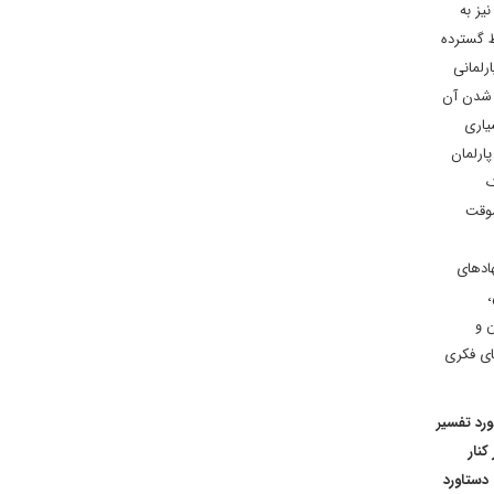
یز به
ط گسترده
رلمانی
ی شدن آن
یاری
پارلمان
ک
موقت
ادهای
،
 و
ای فکری
مورد تفسیر
نار
دستاورد