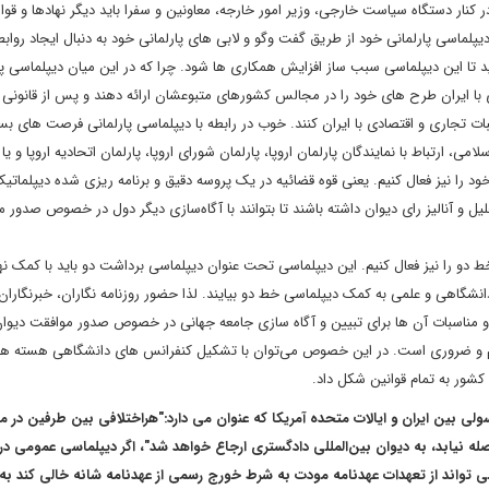
در کنار دستگاه سیاست خارجی، وزیر امور خارجه، معاونین و سفرا باید دیگر نهادها و قوا ن
پلماسی پارلمانی خود از طریق گفت وگو و لابی های پارلمانی خود به دنبال ایجاد رواب
ید تا این دیپلماسی سبب ساز افزایش همکاری ها شود. چرا که در این میان دیپلماسی پا
ری با ایران طرح های خود را در مجالس کشورهای متبوعشان ارائه دهند و پس از قانون
ت تجاری و اقتصادی با ایران کنند. خوب در رابطه با دیپلماسی پارلمانی فرصت های بس
ارتباط با نمایندگان پارلمان اروپا، پارلمان شورای اروپا، پارلمان اتحادیه اروپا و یا 
 خود را نیز فعال کنیم. یعنی قوه قضائیه در یک پروسه دقیق و برنامه ریزی شده دیپلماتی
 و آنالیز رای دیوان داشته باشند تا بتوانند با آگاه‌سازی دیگر دول در خصوص صدور 
 دو را نیز فعال کنیم. این دیپلماسی تحت عنوان دیپلماسی برداشت دو باید با کمک نه
شگاهی و علمی به کمک دیپلماسی خط دو بیایند. لذا حضور روزنامه نگاران، خبرنگاران
ا و مناسبات آن ها برای تبیین و آگاه سازی جامعه جهانی در خصوص صدور موافقت دیوان
زم و ضروری است. در این خصوص می‌توان با تشکیل کنفرانس های دانشگاهی هسته ه
 کشور به تمام قوانین شکل داد.
دی و حقوق کنسولی بین ایران و ایالات متحده آمریکا که عنوان می دارد:"هراختلافی بین طرفین در 
 نیابد، به دیوان‌ بین‌المللی دادگستری ارجاع خواهد شد"، اگر دیپلماسی عمومی در ک
 تواند از تعهدات عهدنامه مودت به شرط خورج رسمی از عهدنامه شانه خالی کند به 