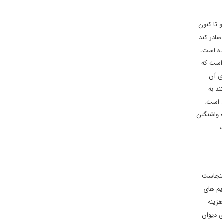
 تا کنون
صادر کند.
ده است،
است که
ی آن
د به
د است.
 واشنگتن
ینجاست
یم های
هزینه
ی دیوان