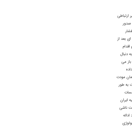
ر ارتباطی
 صدور
 فشار
ای بعد از
اقدام
 اروپا به دنبال
باز می
اده
یمان مودت
 به طور
لسات
ه ایران
مت ناشی
اداله
ولوژی