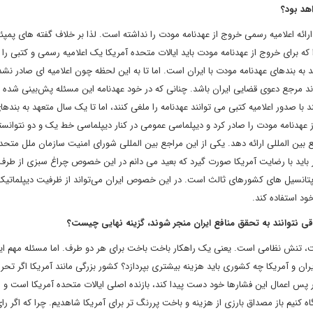
هد بود؟
رائه اعلامیه رسمی خروج از عهدنامه مودت را نداشته است. لذا بر خلاف گفته های پمپئو
ه برای خروج از عهدنامه مودت باید ایالات متحده آمریکا یک اعلامیه رسمی و کتبی را 
د به بندهای عهدنامه مودت با ایران است. اما تا به این لحظه چون اعلامیه ای صادر نش
مرجع دعوی قضایی ایران باشد. چنانی که در خود عهدنامه این مسئله پش‌بینی شده 
 با صدور اعلامیه کتبی می توانند عهدنامه را ملغی کنند، اما تا یک سال متعهد به بندها
ز عهدنامه مودت را صادر کرد و دیپلماسی عمومی در کنار دیپلماسی خط یک و دو نتوانستن
 بین المللی ارائه دهد. یکی از این مراجع بین المللی شورای امنیت سازمان ملل متح
مر باید با رضایت آمریکا صورت گیرد که بعید می دانم در این خصوص چراغ سبزی از طرف
ز پتانسیل های کشورهای ثالث است. در این خصوص ایران می‌تواند از ظرفیت دیپلماتیک
خود استفاده کند.
وقی نتوانند به تحقق منافع ایران منجر شوند، گزینه نهایی چیست؟
ست، تنش نظامی است. یعنی یک راهکار باخت باخت برای هر دو طرف. اما مسئله مهم ا
ن و آمریکا چه کشوری باید هزینه بیشتری بپردازد؟ کشور بزرگی مانند آمریکا اگر تحر
در پس اعمال این فشارها خود دست پیدا کند، بازنده اصلی ایالات متحده آمریکا است و 
 کنیم باز مصداق بارزی از هزینه و باخت پررنگ تر برای آمریکا شاهدیم. چرا که اگر را