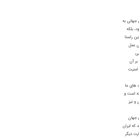
 جهانی به
، بلکه
ین راستا
ی عمل
می
بر آن
 امنیت
 های ما
ته است و
ای و نیز
 جهان
 که ایران
رت دیگر