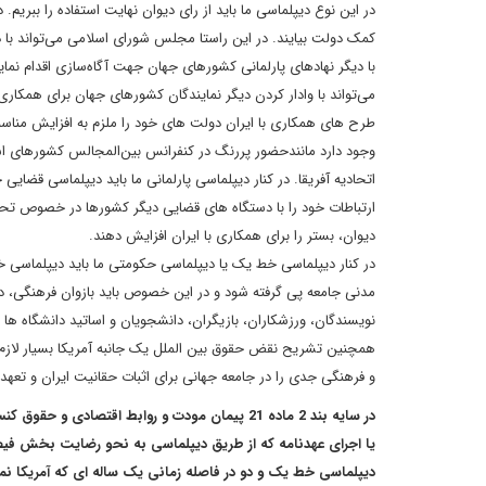
در این نوع دیپلماسی ما باید از رای دیوان نهایت استفاده را ببریم. 
کمک دولت بیایند. در این راستا مجلس شورای اسلامی می‌تواند با دی
با دیگر نهادهای پارلمانی کشورهای جهان جهت آگاه‌سازی اقدام نما
می‌تواند با وادار کردن دیگر نمایندگان کشورهای جهان برای همکا
طرح های همکاری با ایران دولت های خود را ملزم به افزایش مناسبا
وجود دارد مانندحضور پررنگ در کنفرانس بین‌المجالس کشورهای اسلامی، 
اتحادیه آفریقا. در کنار دیپلماسی پارلمانی ما باید دیپلماسی قضایی
ارتباطات خود را با دستگاه های قضایی دیگر کشورها در خصوص تحلیل
دیوان، بستر را برای همکاری با ایران افزایش دهند.
در کنار دیپلماسی خط یک یا دیپلماسی حکومتی ما باید دیپلماسی خط
مدنی جامعه پی گرفته شود و در این خصوص باید بازوان فرهنگی، دان
نویسندگان، ورزشکاران، بازیگران، دانشجویان و اساتید دانشگاه ه
همچنین تشریح نقض حقوق بین الملل یک جانبه آمریکا بسیار لا
و فرهنگی جدی را در جامعه جهانی برای اثبات حقانیت ایران و تعهد
در سایه بند 2 ماده 21 پیمان مودت و روابط اقتصا
یا اجرای عهدنامه که از طریق دیپلماسی به نحو رضایت‌ بخش فیصله
دیپلماسی خط یک و دو در فاصله زمانی یک ساله ای که آمریکا نمی