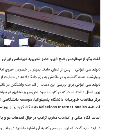
گفت وگو از عبدالرحمن فتح الهی، عضو تحریریه دیپلماسی ایرانی
دیپلماسی ایرانی
– پس از ادعای مایک پمپئو در خصوص خروج ایالات
چهارشنبه هفته گذشته و در واکنش به رای دادگاه لاهه در حمایت از ا
دیپلماسی ایرانی
برای بررسی این دست از اقدامت واشنگتن در تاثیر 
بین الملل
داشته است که در کارنامه خود
تدریس و تحقیق در بنیاد
مرکز مطالعات خاورمیانه دانشگاه پنسیلوانیا، موسسه دانشگاهی ا
فصلنامه Relacions Internationales دانشگاه کورتابیا و بوینس
اساسا نگاه منفی و اقدامات مخرب ترامپ در قبال تعدهات دو و یا 
در ابتدا باید گفت که این مواضعی که به آن اشاره داشتید در رفتار