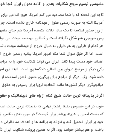
ملموسی نرسیم مرجع شکایات بعدی و اقامه دعوای ایران کجا خوا
تا به این لحظه که با شما مصاحبه می کنم آمریکا هیچ اقدامی برای ا
آمریکا البته به صورت رسمی هنوز از عهدنامه خارج نشده است. چرا ک
از روز صدور اعلامیه تا یک سال ایالات متحده آمریکا هم چنان متعه
پس خروجی هم شکل نگرفته است و کماکان عهدنامه مودت می تواند 
هر کدام از طرفین به هر دلیلی به دنبال خروج از عهدنامه مودت باشند
است. اما اگر طبق سوال شما مثلا امروز آمریکا بیانیه رسمی خروج ا
اهداف خود دست پیدا کنند، ایران می تواند شکایت خود را به مراجع
یکی دیگر از مراجع دیوان بین المللی دادگستری است. البته این ا
داده شود. یکی دیگر از مراجع برای پیگیری حقوق کشور استفاده ا
میانجیگری دیگر کشورها مانند اتحادیه اروپا برای رسیدن به حقوق 
اگر در بدبینانه ترین حالت هیچ کدام از راه های دیپلماتیک و حق
خوب در این خصوص یقینا راهکار نهایی که بدبینانه ترین حالت ا
که باخت اصلی و هزینه بیشتر برای کیست؟ در میان تنش نظامی ایرا
خود بر ایران تحمیل کند و نتواند به برنامه ها و اهداف مد نظرض 
باخت او هم بیشتر خواهد بود. اگر به همین پرونده شکایت ایران نگاه