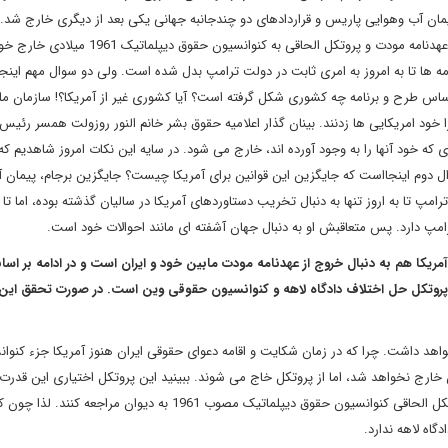
ن آب وهوایی پاریس و قراردادهای دو چندجانبه جهانی یکی بعد از دیگری خارج شد. لذ
نگاه کاخ سفید در ادامه دستور موقت لاهه نیز اعلام داشته اند که از عهدنامه مودت و پروتکل الحاقی به
ها تا به امروز به امری ثابت در دولت ترامپ بدل شده است. ولی دو سوال مهم اینج
 اساس طرح و برنامه چه کشوری شکل گرفته است؟ آیا کشوری غیر از آمریکا؟! سازمان مل
 خود امریکایی ها زدنند. بینان گذار اعلامیه حقوق بشر خانم النور روزولت همسر رئی
که خود آنها را به وجود آورده اند، خارج می شود. در سایه این نکات امروز شاهدیم که
ل دوم اینجااست که جایگزین این قوانین برای آمریکا چیست؟ جایگزین برجام، پیمان 
امپ تا به اروز تنها به دنبال تخریب دستاوردهای آمریکا در سالیان گذشته بوده، اما تا 
مپ دارد. پس متعاقبش او به دنبال جهان آشفته ای مانند احوالات خود است.
مریکا هم به دنبال خروج از عهدنامه مودت مابین خود و ایران است و در ادامه بر اس
 پروتکل حل اختلاف دادگاه لاهه و کنوانسیون حقوقی وین است. در صورت تحقق این
خواهد داشت. چرا که در زمان شکایت و اقامه دعوای حقوقی ایران هنوز آمریکا جزء کنوا
ن خارج نخواهد شد، اما از پروتکل خاج می شوند. ببینید این پروتکل اختیاری این قدرت ر
کشورها می دهد در صورت شکایت و حل اختلاف خود در سایه پروتکل الحاقی کنوانسیون حقوق دیپلماتیک مصوب 1961 به دیوان مر
گاه لاهه ندارد.