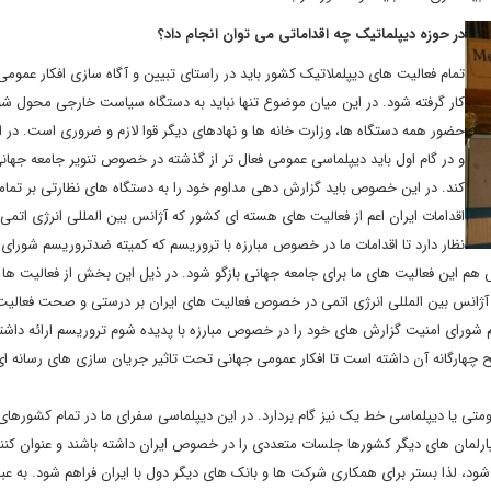
در حوزه دیپلماتیک چه اقداماتی می توان انجام داد؟
تمام فعالیت های دیپلملاتیک کشور باید در راستای تبیین و آگاه سازی افکار عمومی
کار گرفته شود. در این میان موضوع تنها نباید به دستگاه سیاست خارجی محول شود
حضور همه دستگاه ها، وزارت خانه ها و نهادهای دیگر قوا لازم و ضروری است. در ا
و در گام اول باید دیپلماسی عمومی فعال تر از گذشته در خصوص تنویر جامعه جهان
کند. در این خصوص باید گزارش دهی مداوم خود را به دستگاه های نظارتی بر تما
اقدامات ایران اعم از فعالیت های هسته ای کشور که آژانس بین المللی انرژی اتمی 
نظار دارد تا اقدامات ما در خصوص مبارزه با تروریسم که کمیته ضدتروریسم شورای
. به موازاتش هم این فعالیت های ما برای جامعه جهانی بازگو شود. در ذیل این بخش از فعالیت ها
 آژانس بین المللی انرژی اتمی در خصوص فعالیت های ایران بر درستی و صحت فعالیت
م شورای امنیت گزارش های خود را در خصوص مبارزه با پدیده شوم تروریسم ارائه داش
ملی با گروه اقدم مالی FATF با تصویب لوایح چهارگانه آن داشته است تا افکار عمومی جهانی تحت تاثیر جریان سازی های رسانه 
تی یا دیپلماسی خط یک نیز گام بردارد. در این دیپلماسی سفرای ما در تمام کشورهای
رلمان های دیگر کشورها جلسات متعددی را در خصوص ایران داشته باشند و عنوان کنند
د، لذا بستر برای همکاری شرکت ها و بانک های دیگر دول با ایران فراهم شود. به عبا