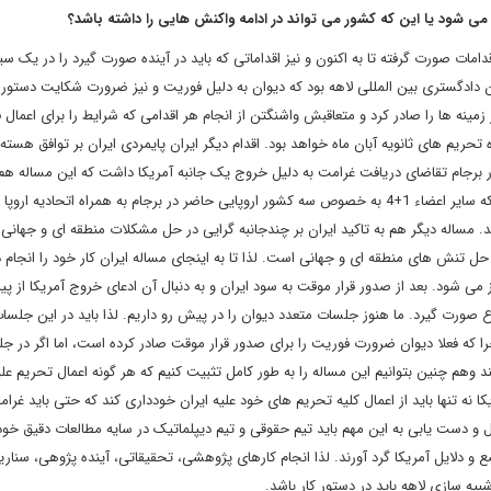
می شود یا این که کشور می تواند در ادامه واکنش هایی را داشته باشد؟
امات صورت گرفته تا به اکنون و نیز اقداماتی که باید در آینده صورت گیرد را در یک سی
وان دادگستری بین المللی لاهه بود که دیوان به دلیل فوریت و نیز ضرورت شکایت دستور
ی دونالد ترامپ در برخی از زمینه ها را صادر کرد و متعاقبش واشنگتن از انجام هر اقدامی که شرایط را برای اعمال
 تحریم های ثانویه آبان ماه خواهد بود. اقدام دیگر ایران پایمردی ایران بر توافق هسته 
در برجام تقاضای دریافت غرامت به دلیل خروج یک جانبه آمریکا داشت که این مساله هم 
مثبت دیگر کشور بود. اتفاقا به همین دلایل و پیگیریهای تهران بود که سایر اعضاء 1+4 به خصوص سه کشور اروپایی حاضر در برجام به همراه اتحادیه
د. مساله دیگر هم به تاکید ایران بر چندجانبه گرایی در حل مشکلات منطقه ای و جهانی 
 حل تنش های منطقه ای و جهانی است. لذا تا به اینجای مساله ایران کار خود را انجام د
 می شود. بعد از صدور قرار موقت به سود ایران و به دنبال آن ادعای خروج آمریکا از پ
صورت گیرد. ما هنوز جلسات متعدد دیوان را در پیش رو داریم. لذا باید در این جلسات
 که فعلا دیوان ضرورت فوریت را برای صدور قرار موقت صادر کرده است، اما اگر در ج
د وهم چنین بتوانیم این مساله را به طور کامل تثبیت کنیم که هر گونه اعمال تحریم علی
نه تنها باید از اعمال کلیه تحریم های خود علیه ایران خودداری کند که حتی باید غرا
ول و دست یابی به این مهم باید تیم حقوقی و تیم دیپلماتیک در سایه مطالعات دقیق خود 
 و دلایل آمریکا گرد آورند. لذا انجام کارهای پژوهشی، تحقیقاتی، آینده پژوهی، سناری
یه سازی لاهه باید در دستور کار باشد.