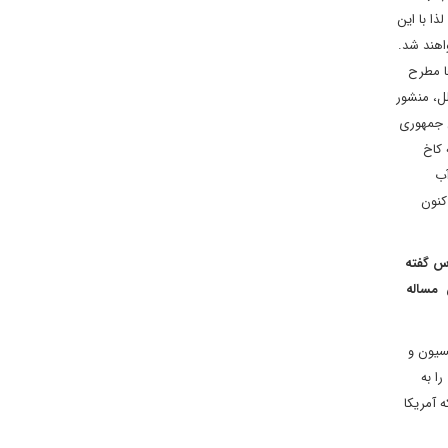
ا با این
 کنوانسیون حقوق دیپلماتیک 1961 میلادی خارج خواهند شد.
ا مطرح
ل، منشور
س جمهوری
 کاخ
آب
کنون
اس گفته
 مساله
نسیون و
ا به
اجعه کنند. لذا چون که آمریکا