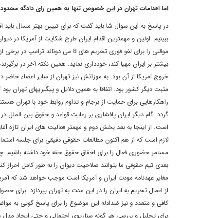
اما اقدامات تهران در این خصوص تنها به همین رای دادگه محدود 
در پاسخ به این سوال شا باید گفت که برای تبیین بهتر مسال باید اقد
ببینیم. اولین و مهمترین اقدام ایران طرح شکایت از آمریکا در دی
موقتی را برای لغو فوری تحریم های 8 م
بیشتر بر ایران مهیا کند، خودداری نماید. همین نکته آخر در برگیرنده
خروج امریکا از آن بود. به موزاتش نیز تهران از سایر اعضاء حاضر 
راهکارهایی برای حمایت از برجام و تداوم روابط خود با تهران هستن
گردد. گام دیگر ایران پافشاری بر رعایت قواعد و حقوق بین الملل در
است. از اینجا به بعد بخش دوم و مهمتر فعالیت های ایران تازه آغاز
لازم است که از هم اکنون مطالعات حقوقی دقیقی برای جلسه استماع 
مستمر حضوری فعال را برای احقاق حقوق حقه خود داشته باشیم. چرا
بعدی تیم حقوقی ما بتوانند صلاحیت دیوان را به طور کامل احراز کنن
مغایر عهدنامه مودت ایران و آمریکا است موجب خواهد شد که آمریکا 
از اعمال تحریم به ایران را در این مدت به تهران بپردازد. برای حص
کافی و متعدد و نیز ضدادله این موضوع را برای پاسخ گویی به مواضع
برای تحلیل و بررسی هر گونه سناریوی احتمالی و حتی ایجاد مدل شب