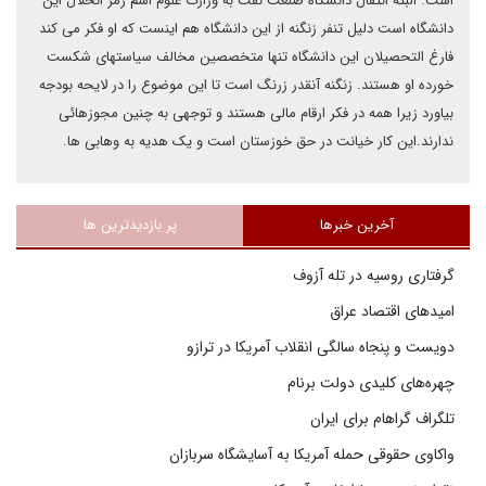
است. البته انتقال دانشگاه صنعت نفت به وزارت علوم اسم رمز انحلال این
دانشگاه است دلیل تنفر زنگنه از این دانشگاه هم اینست که او فکر می کند
فارغ التحصیلان این دانشگاه تنها متخصصین مخالف سیاستهای شکست
خورده او هستند. زنگنه آنقدر زرنگ است تا این موضوع را در لایحه بودجه
بیاورد زیرا همه در فکر ارقام مالی هستند و توجهی به چنین مجوزهائی
ندارند.این کار خیانت در حق خوزستان است و یک هدیه به وهابی ها.
آخرین خبرها
پر بازدیدترین ها
گرفتاری روسیه در تله آزوف
امیدهای اقتصاد عراق
دویست و پنجاه سالگی انقلاب آمریکا در ترازو
چهره‌های کلیدی دولت برنام
تلگراف گراهام برای ایران
واکاوی حقوقی حمله آمریکا به آسایشگاه سربازان