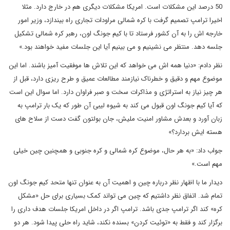
50 درصد این مشکلات است. امریکا مشکلات دیگری هم در خارج دارد. مثلا
اخیرا ترامپ تصمیم گرفت با کره شمالی مراودات تجاری راه بیندازد، وزیر امور
خارجه اش را به آن کشور فرستاد تا با کیم جونگ اون، رهبر کره شمالی تشکیل
جلسه دهد. منتظر می نشینیم و می بینیم آیا این جلسات مفید خواهند بود.»
نظر دادم: «دنیا همه اش می خواهد که این تلاش ها موفقیت آمیز باشند. اما این
موضوع مهم و دقیق و خطرناک نیازمند مطالعات عمیق و طرح ریزی دارد، قبل از
هر چیز نیاز به استراتژی و مذاکرات سخت و صبر فراوان دارد. اما سوال این است
که آیا کیم جونگ اون قبول می کند به شیوه لیبی آن طور که یک بار ترامپ به
زبان آورد و بعدش مشاور امنیت ملیش، جان بولتون گفت دست از سلاح های
هسته ایش بردارد؟»
جواب داد: «به هر حال، موضوع کره شمالی و کره جنوبی و همچنین چین خیلی
مهم است.»
دیدار ما با اظهار نظر درباره چین و اهمیت آن به عنوان تنها متحد کیم جونگ اون
تمام شد. اتفاق نظر داشتیم که چین می تواند کمک بسیاری برای حل «مشکل
کره» کند اگر ترامپ جدی باشد. ترامپ اگر در داخل امریکا جلسات هدف داری را
برگزار کند و فقط به «توئیت کردن» بسنده نکند، شاید راه حلی پیدا شود. هر دو