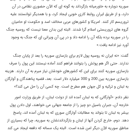
سوریه دوباره به خاورمیانه بازگرداند به گونه ای که الآن حضوری نظامی در آن
دارد، و از طریق ایران روابط کاری خوبی ایجاد کرد، و با همدیگر توانستند علیه
تروریسم کار کنند. امریکا و کشورهای عربی مخالف اسد و حکومت او حامیان
گروه های تروریستی اسلام گرا شدند. البته این بدان معنا نیست که روسیه جنگ
را در سوریه برده بلکه آن را ادامه داد و در پی آن ویرانی ای که جنگ به وجود
آورد نیز ادامه یافت.»
گفت: «نه ایران نه روسیه پول لازم برای بازسازی سوریه را بعد از پایان جنگ
ندارند. حتی اگر هم پولش را بتوانند فراهم کنند آماده نیستند این پول را صرف
بازسازی سوریه کنند برای این که کشورهای خودشان نیاز مبرم به آن دارند. هزینه
بازسازی سوریه بین 200 و 300 میلیارد دلار است. بعد، قضیه پناهندگان و آوارگان
به لبنان و ترکیه و کل جهان هم مطرح است. چه کسی آن را حل می کند؟»
نظر دادم: «آوارگانی که به لبنان آمده اند از دولت لبنان، از طریق وزارت امور
خارجه آن، جبران باسیل دو چیز را از جامعه جهانی می خواهند، اول دادن پول
بیشر به لبنان تا بتواند به مطالبات آوارگان سوری که به لبنان آمده اند، پاسخ
دهد. دوم، خارج کردن آنها از لبنان و بازگرداندنشان به سوریه، چرا که بسیاری از
مناطق سوریه الآن دیگر امن شده است. البته یک مساله که دافعه ایجاد می کند