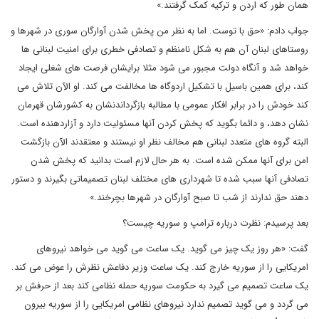
همان طور که اردن و ترکیه کمک گرفتند.»
جواب دادم: «حق با توست. اما به نظر من پخش شدن آوارگان سوری در شهرها و
روستاهای لبنان آن هم به شکل نامنظم و تصادفی خطری برای امنیت لبنانی ها
خواهد شد و آنگاه دولت مجبور می شود مثلا برایشان فرصت های شغلی ایجاد
کند، برای همین باسیل با تشکیل اردوگاه ها مخالفت می کند. او الآن تلاش می
کند خودش را در برابر افکار عمومی با مطالبه بازگرداندنشان به کشورشان قهرمان
نشان دهد، و دائما بگوید که پخش کردن آنها مسئولیت دارد و آزاردهنده است.
البته گروه های متعدد لبنانی هم مخالف نظر او نیستند و معتقدند الآن بازگشت
امن برای آنها ممکن شده است. به هر حال لازم است بدانید که پخش شدن
تصادفی آنها سبب شده تا شهرداری های مختلف لبنان تصمیماتی بگیرند و دستور
دهند حق ندارند از شب تا صبح آوارگان در شهرها بچرخند.»
بعد پرسیدم: نظرت درباره ترامپ و سوریه چیست؟
گفت: «هر روز یک چیز می گوید. یک ساعت می گوید می خواهد نیروهای
امریکایی را از سوریه خارج کند. یک ساعت وزیر دفاعش نظرش را عوض می کند.
یک ساعت تصمیم می گیرد به حکومت سوریه حمله نظامی کند بعد از حرفش بر
می گردد و می گوید تصمیم ندارد نیروهای نظامی امریکایی را از سوریه بیرون