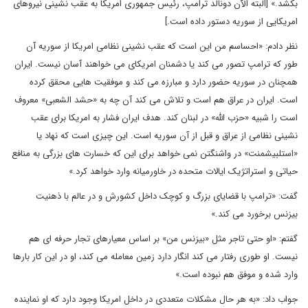
بکشد.» [البته الآن دونالد ترامپ، رئیس جمهوری امریکا به عقب نشینی نیروهای
امریکایی از سوریه دستور داده است.]
نظر دادم: «احساسم من این است که عقب نشینی نظامی امریکا از سوریه آن
طور که ترامپ تصور می کند یا دشمنان امریکای می خواهند آسان نیست. ایران
همچنان در سوریه حضور دارد و مبارزه می کند و موفقیت هایی محقق کرده
است. ایران در عراق هم است و تلاش می کند آن چه به «حشد الشعبی» معروف
است را شبیه «حزب الله» در لبنان کند. هدف ایران فشار به امریکا برای عقب
نشینی نظامی از عراق و قبل از آن سوریه است. این چیزی است که نهاد یا
«استلبیشمنت» در واشنگتن نمی خواهد برای این که خسارت های بزرگی به منافع
حیاتی و استراتژیک ایالات متحده در خاورمیانه وارد خواهد کرد.»
گفت: «ترامپ با قضایای بزرگ و کوچک داخل کشورش و در عالم با ذهنیت
بیزنس برخورد می کند.»
گفتم: «او حتی تاجر مثل «بیزنس من» بر اساس معیارهای تجار حرفه ای هم
نیست. او طوری رفتار می کند انگار دارد زمین معامله می کند، او در این کار بارها
وارد شده و موفق هم نبوده است.»
جواب داد: «به هر حال مشکلات متعددی در داخل امریکا وجود دارد که او نماینده