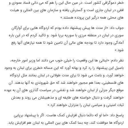
خطر دموگرافی کشور است. در عین حال این را هم که می دانی فساد عمودی و
افقی در لبنان جاری است و گسترش یافته و سازمان های بین المللی و هیئت
های محلی همه درگیر این پرونده هستند.»
جواب داد: «از مدت ها پیش پیشنهاد داده بودم که اردوگاه هایی برای آوارگان
سوری در لبنان در منطقه مرزی با سوریه برپا شود. و تاکید کردم که در این باره
آمادگی وجود دارد تا بودجه های مالی آن تامین شود تا همه نیازهای آنها رفع
شود.»
نظر دادم: «لبنانی ها این واقعیت را خیلی خوب می دانند اما وزیر امور خارجه،
باسیل این پیشنهاد را رد کرد و بهانه آورد که این مساله خطری برای لبنان به وجود
خواهد آورد، و باعث می شود تا برای مدت طولانی در لبنان بمانند مثل اردوگاه
های فلسطینی، بعدا هم مجبور خواهند شد که حق شهروندی به آنها بدهند. آن
موقع دیگر جزئی از لبنان خواهند شد و نقشی در سیاست گذاری های آن به عهده
خواهند گرفت و دنبال خواسته های طایفه ای و مذهبیشان می روند و بعدش
ثبات امنیتی و سیاسی لبنان را متزلزل خواهند کرد.»
پاسخ داد: «اما او که دائما دنبال افزایش کمک هاست. اگر با پیشنهاد برپایی
اردوگاه ها موافقت کند، چه بسا کمک های بین المللی به لبنان هم افزایش یابد.